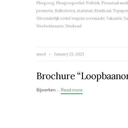
Pleegzorg
,
Pleegzorgverlof
,
Politiek
,
Prenataal med
promotie
,
Solliciteren
,
statutair
,
Syndicaal
,
Topspor
Uitzonderlijk verlof wegens overmacht
,
Vakantie
,
Va
Weefseldonatie
,
Weekend
nuod
January 23, 2023
Brochure “Loopbaano
Bijwerken…
Read more