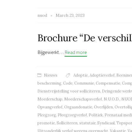
nuod
March 23, 2023
Brochure “De verschil
Bijgewerkt…
Read more
Nieuws
Adoptie
,
Adoptieverlof
,
Beenmer
bescherming
,
Code
,
Communie
,
Compensatie
,
Comp
Dienstvrijstelling voor solliciteren
,
Dringende werkv
Moederschap
,
Moederschapsverlof
,
N.U.O.D.
,
NUO
Opvangverlof
,
Orgaandonatie
,
Overlijden
,
Overtolli
Pleegzorg
,
Pleegzorgverlof
,
Politiek
,
Prenataal med
promotie
,
Solliciteren
,
statutair
,
Syndicaal
,
Topspor
Uitzonderlijk verlof wegens overmacht
,
Vakantie
,
Va