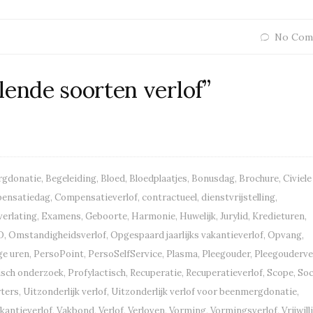
No Com
lende soorten verlof”
gdonatie
,
Begeleiding
,
Bloed
,
Bloedplaatjes
,
Bonusdag
,
Brochure
,
Civiele
ensatiedag
,
Compensatieverlof
,
contractueel
,
dienstvrijstelling
,
erlating
,
Examens
,
Geboorte
,
Harmonie
,
Huwelijk
,
Jurylid
,
Kredieturen
,
D
,
Omstandigheidsverlof
,
Opgespaard jaarlijks vakantieverlof
,
Opvang
,
ge uren
,
PersoPoint
,
PersoSelfService
,
Plasma
,
Pleegouder
,
Pleegouderve
isch onderzoek
,
Profylactisch
,
Recuperatie
,
Recuperatieverlof
,
Scope
,
Soc
ters
,
Uitzonderlijk verlof
,
Uitzonderlijk verlof voor beenmergdonatie
,
kantieverlof
,
Vakbond
,
Verlof
,
Verloven
,
Vorming
,
Vormingsverlof
,
Vrijwill