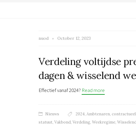
nuod
October 12, 2023
Verdeling voltijdse pre
dagen & wisselend w
Effectief vanaf 2024?
Read more
Nieuws
2024
,
Ambtenaren
,
contractueel
statuut
,
Vakbond
,
Verdeling
,
Weekregime
,
Wisselen