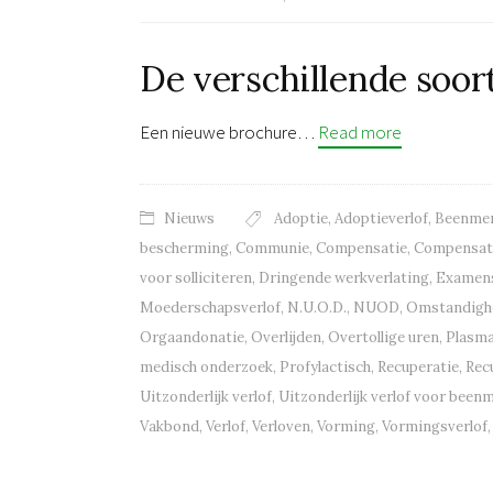
De verschillende soor
Een nieuwe brochure…
Read more
Nieuws
Adoptie
,
Adoptieverlof
,
Beenmer
bescherming
,
Communie
,
Compensatie
,
Compensat
voor solliciteren
,
Dringende werkverlating
,
Examen
Moederschapsverlof
,
N.U.O.D.
,
NUOD
,
Omstandighe
Orgaandonatie
,
Overlijden
,
Overtollige uren
,
Plasm
medisch onderzoek
,
Profylactisch
,
Recuperatie
,
Rec
Uitzonderlijk verlof
,
Uitzonderlijk verlof voor been
Vakbond
,
Verlof
,
Verloven
,
Vorming
,
Vormingsverlof