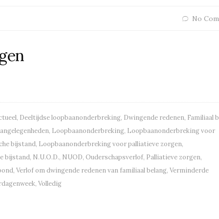
No Com
gen
ctueel
,
Deeltijdse loopbaanonderbreking
,
Dwingende redenen
,
Familiaal 
aangelegenheden
,
Loopbaanonderbreking
,
Loopbaanonderbreking voor
he bijstand
,
Loopbaanonderbreking voor palliatieve zorgen
,
e bijstand
,
N.U.O.D.
,
NUOD
,
Ouderschapsverlof
,
Palliatieve zorgen
,
bond
,
Verlof om dwingende redenen van familiaal belang
,
Verminderde
rdagenweek
,
Volledig