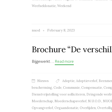
Weefseldonatie
,
Weekend
nuod
February 8, 2023
Brochure “De verschil
Bijgewerkt…
Read more
Nieuws
Adoptie
,
Adoptieverlof
,
Beenmer
bescherming
,
Code
,
Communie
,
Compensatie
,
Comp
Dienstvrijstelling voor solliciteren
,
Dringende werkv
Moederschap
,
Moederschapsverlof
,
N.U.O.D.
,
NUO
Opvangverlof
,
Orgaandonatie
,
Overlijden
,
Overtolli