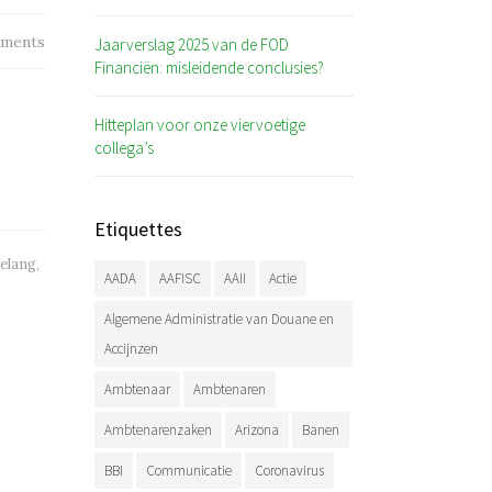
ments
Jaarverslag 2025 van de FOD
Financiën: misleidende conclusies?
Hitteplan voor onze viervoetige
collega’s
Etiquettes
belang
,
AADA
AAFISC
AAII
Actie
Algemene Administratie van Douane en
Accijnzen
Ambtenaar
Ambtenaren
Ambtenarenzaken
Arizona
Banen
BBI
Communicatie
Coronavirus