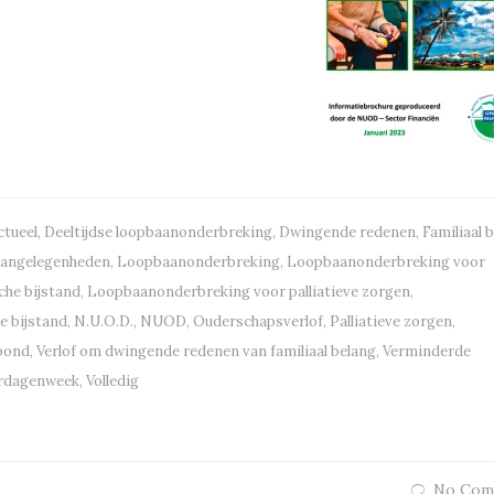
ctueel
,
Deeltijdse loopbaanonderbreking
,
Dwingende redenen
,
Familiaal 
aangelegenheden
,
Loopbaanonderbreking
,
Loopbaanonderbreking voor
he bijstand
,
Loopbaanonderbreking voor palliatieve zorgen
,
e bijstand
,
N.U.O.D.
,
NUOD
,
Ouderschapsverlof
,
Palliatieve zorgen
,
bond
,
Verlof om dwingende redenen van familiaal belang
,
Verminderde
rdagenweek
,
Volledig
No Com