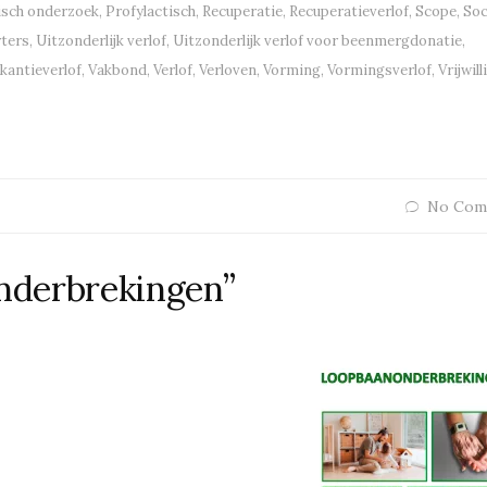
isch onderzoek
,
Profylactisch
,
Recuperatie
,
Recuperatieverlof
,
Scope
,
Soc
ters
,
Uitzonderlijk verlof
,
Uitzonderlijk verlof voor beenmergdonatie
,
kantieverlof
,
Vakbond
,
Verlof
,
Verloven
,
Vorming
,
Vormingsverlof
,
Vrijwill
No Com
nderbrekingen”