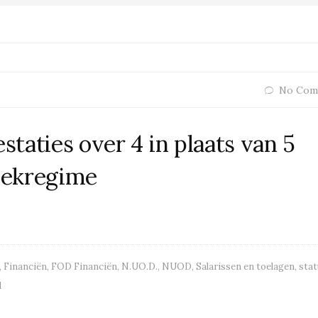
No Com
staties over 4 in plaats van 5
eekregime
,
Financiën
,
FOD Financiën
,
N.UO.D.
,
NUOD
,
Salarissen en toelagen
,
stat
d