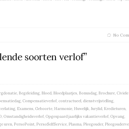
No Com
lende soorten verlof”
gdonatie
,
Begeleiding
,
Bloed
,
Bloedplaatjes
,
Bonusdag
,
Brochure
,
Civiele
ensatiedag
,
Compensatieverlof
,
contractueel
,
dienstvrijstelling
,
erlating
,
Examens
,
Geboorte
,
Harmonie
,
Huwelijk
,
Jurylid
,
Kredieturen
,
D
,
Omstandigheidsverlof
,
Opgespaard jaarlijks vakantieverlof
,
Opvang
,
ge uren
,
PersoPoint
,
PersoSelfService
,
Plasma
,
Pleegouder
,
Pleegouderve