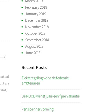
March 2019
February 2019
January 2019
December 2018
November 2018
October 2018
September 2018
August 2018
June 2018
ling
Recent Posts
nataal
Ziekteregeling voor de federale
ambtenaren
orters
,
rlof
,
De NUOD wenst jullie een fijne vakantie
Pensioenhervorming