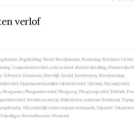
ten verlof
gdonatie
,
Begeleiding
,
Bloed
,
Bloedplaatjes
,
Bonusdag
,
Brochure
,
Civiele
iedag
,
Compensatieverlof
,
contractueel
,
dienstvrijstelling
,
Dienstvrijstel
s
,
Geboorte
,
Harmonie
,
Huwelijk
,
Jurylid
,
Kredieturen
,
Moederschap
,
idsverlof
,
Opgespaard jaarlijks vakantieverlof
,
Opvang
,
Opvangverlof
,
a
,
Pleegouder
,
Pleegouderverlof
,
Pleegzorg
,
Pleegzorgverlof
,
Politiek
,
Pre
uperatieverlof
,
Sociale promotie
,
Solliciteren
,
statutair
,
Syndicaal
,
Topsp
mergdonatie
,
Uitzonderlijk verlof wegens overmacht
,
Vakantie
,
Vakantieve
,
Vrijwilliger
,
Weefseldonatie
,
Weekend