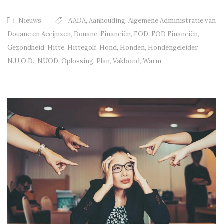
Nieuws
AADA
,
Aanhouding
,
Algemene Administratie van
Douane en Accijnzen
,
Douane
,
Financiën
,
FOD
,
FOD Financiën
,
Gezondheid
,
Hitte
,
Hittegolf
,
Hond
,
Honden
,
Hondengeleider
,
N.U.O.D.
,
NUOD
,
Oplossing
,
Plan
,
Vakbond
,
Warm