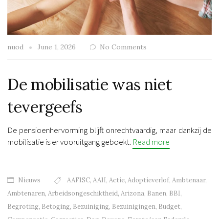
nuod
June 1, 2026
No Comments
De mobilisatie was niet
tevergeefs
De pensioenhervorming blijft onrechtvaardig, maar dankzij de
mobilisatie is er vooruitgang geboekt.
Read more
Nieuws
AAFISC
,
AAII
,
Actie
,
Adoptieverlof
,
Ambtenaar
,
Ambtenaren
,
Arbeidsongeschiktheid
,
Arizona
,
Banen
,
BBI
,
Begroting
,
Betoging
,
Bezuiniging
,
Bezuinigingen
,
Budget
,