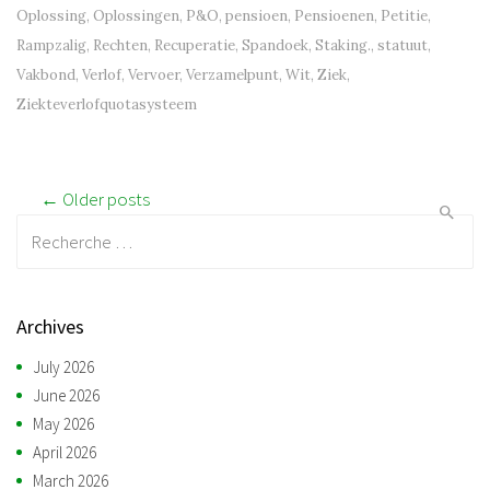
Oplossing
,
Oplossingen
,
P&O
,
pensioen
,
Pensioenen
,
Petitie
,
Rampzalig
,
Rechten
,
Recuperatie
,
Spandoek
,
Staking.
,
statuut
,
Vakbond
,
Verlof
,
Vervoer
,
Verzamelpunt
,
Wit
,
Ziek
,
Ziekteverlofquotasysteem
Post navigation
← Older posts
Recherche:
Archives
July 2026
June 2026
May 2026
April 2026
March 2026