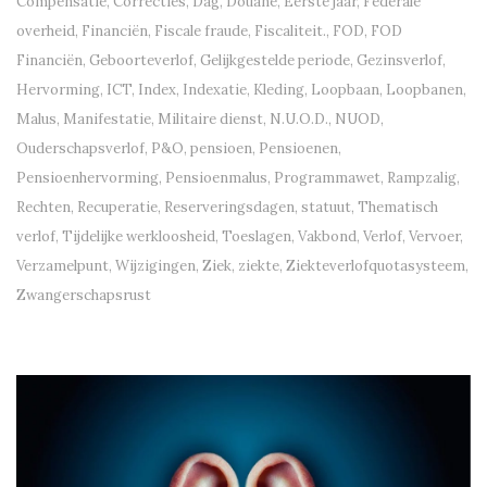
Compensatie
,
Correcties
,
Dag
,
Douane
,
Eerste jaar
,
Federale
overheid
,
Financiën
,
Fiscale fraude
,
Fiscaliteit.
,
FOD
,
FOD
Financiën
,
Geboorteverlof
,
Gelijkgestelde periode
,
Gezinsverlof
,
Hervorming
,
ICT
,
Index
,
Indexatie
,
Kleding
,
Loopbaan
,
Loopbanen
,
Malus
,
Manifestatie
,
Militaire dienst
,
N.U.O.D.
,
NUOD
,
Ouderschapsverlof
,
P&O
,
pensioen
,
Pensioenen
,
Pensioenhervorming
,
Pensioenmalus
,
Programmawet
,
Rampzalig
,
Rechten
,
Recuperatie
,
Reserveringsdagen
,
statuut
,
Thematisch
verlof
,
Tijdelijke werkloosheid
,
Toeslagen
,
Vakbond
,
Verlof
,
Vervoer
,
Verzamelpunt
,
Wijzigingen
,
Ziek
,
ziekte
,
Ziekteverlofquotasysteem
,
Zwangerschapsrust