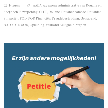
Nieuws
AADA
,
Algemene Administratie van Douane en
Accijnzen
,
Bewapening
,
CITT
,
Douane
,
Douanebeambte
,
Douanier
,
Financiën
,
FOD
,
FOD Financiën
,
Fraudebestrijding
,
Gewapend
,
N.U.O.D.
,
NUOD
,
Opleiding
,
Vakbond
,
Veiligheid
,
Wapen