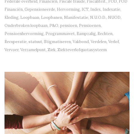
Federale overheid
,
Financiën
,
Fiscale fraude
,
Fiscaliteit.
,
FOD
,
FOD
Financiën
,
Gepensioneerde
,
Hervorming
,
ICT
,
Index
,
Indexatie
,
Kleding
,
Loopbaan
,
Loopbanen
,
Manifestatie
,
N.U.O.D.
,
NUOD
,
Onderbroken loopbaan
,
P&O
,
pensioen
,
Pensioenen
,
Pensioenhervorming
,
Programmawet
,
Rampzalig
,
Rechten
,
Recuperatie
,
statuut
,
Stigmatiseren
,
Vakbond
,
Verdelen
,
Verlof
,
Vervoer
,
Verzamelpunt
,
Ziek
,
Ziekteverlofquotasysteem