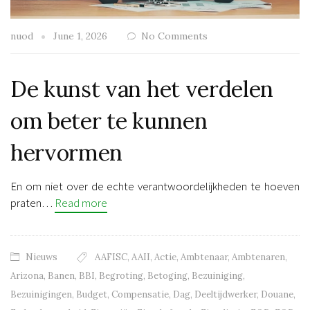
nuod
June 1, 2026
No Comments
De kunst van het verdelen
om beter te kunnen
hervormen
En om niet over de echte verantwoordelijkheden te hoeven
praten…
Read more
Nieuws
AAFISC
,
AAII
,
Actie
,
Ambtenaar
,
Ambtenaren
,
Arizona
,
Banen
,
BBI
,
Begroting
,
Betoging
,
Bezuiniging
,
Bezuinigingen
,
Budget
,
Compensatie
,
Dag
,
Deeltijdwerker
,
Douane
,