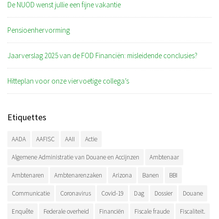
De NUOD wenst jullie een fijne vakantie
Pensioenhervorming
Jaarverslag 2025 van de FOD Financiën: misleidende conclusies?
Hitteplan voor onze viervoetige collega’s
Etiquettes
AADA
AAFISC
AAII
Actie
Algemene Administratie van Douane en Accijnzen
Ambtenaar
Ambtenaren
Ambtenarenzaken
Arizona
Banen
BBI
Communicatie
Coronavirus
Covid-19
Dag
Dossier
Douane
Enquête
Federale overheid
Financiën
Fiscale fraude
Fiscaliteit.