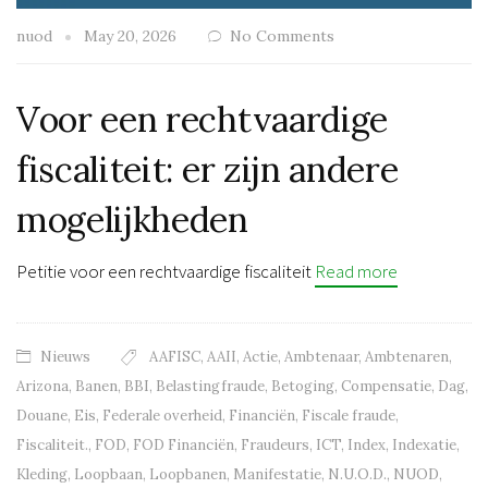
nuod
May 20, 2026
No Comments
Voor een rechtvaardige
fiscaliteit: er zijn andere
mogelijkheden
Petitie voor een rechtvaardige fiscaliteit
Read more
Nieuws
AAFISC
,
AAII
,
Actie
,
Ambtenaar
,
Ambtenaren
,
Arizona
,
Banen
,
BBI
,
Belastingfraude
,
Betoging
,
Compensatie
,
Dag
,
Douane
,
Eis
,
Federale overheid
,
Financiën
,
Fiscale fraude
,
Fiscaliteit.
,
FOD
,
FOD Financiën
,
Fraudeurs
,
ICT
,
Index
,
Indexatie
,
Kleding
,
Loopbaan
,
Loopbanen
,
Manifestatie
,
N.U.O.D.
,
NUOD
,