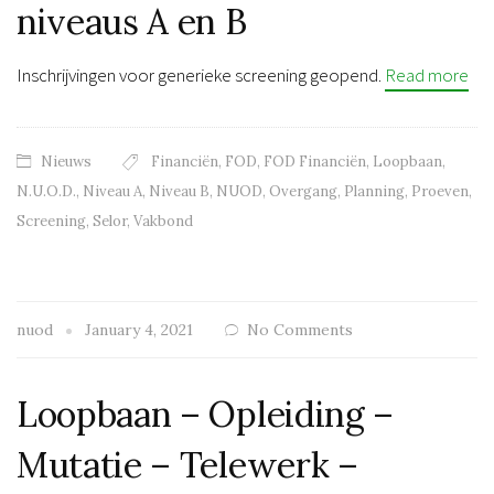
niveaus A en B
Inschrijvingen voor generieke screening geopend.
Read more
Nieuws
Financiën
,
FOD
,
FOD Financiën
,
Loopbaan
,
N.U.O.D.
,
Niveau A
,
Niveau B
,
NUOD
,
Overgang
,
Planning
,
Proeven
,
Screening
,
Selor
,
Vakbond
nuod
January 4, 2021
No Comments
Loopbaan – Opleiding –
Mutatie – Telewerk –