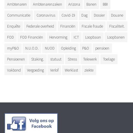
Ambtenaren
Ambtenarenzaken
Arizona
Banen
BBI
Communicatie
Coronavirus
Covid-19
Dag
Dossier
Douane
Enquête
Federale overheid
Financiën
Fiscale fraude
Fiscaliteit.
FOD
FOD Financiën
Hervorming
ICT
Loopbaan
Loopbanen
myP&O
N.U.O.D.
NUOD
Opleiding
P&O
pensioen
Pensioenen
Staking.
statuut
Stress
Telewerk
Toelage
Vakbond
Vergoeding
Verlof
Werklast
ziekte