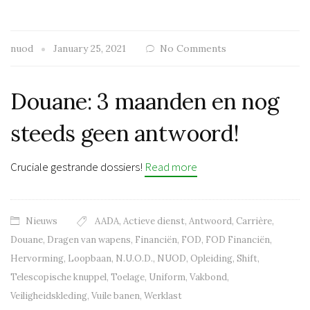
nuod
January 25, 2021
No Comments
Douane: 3 maanden en nog
steeds geen antwoord!
Cruciale gestrande dossiers!
Read more
Nieuws
AADA
,
Actieve dienst
,
Antwoord
,
Carrière
,
Douane
,
Dragen van wapens
,
Financiën
,
FOD
,
FOD Financiën
,
Hervorming
,
Loopbaan
,
N.U.O.D.
,
NUOD
,
Opleiding
,
Shift
,
Telescopische knuppel
,
Toelage
,
Uniform
,
Vakbond
,
Veiligheidskleding
,
Vuile banen
,
Werklast