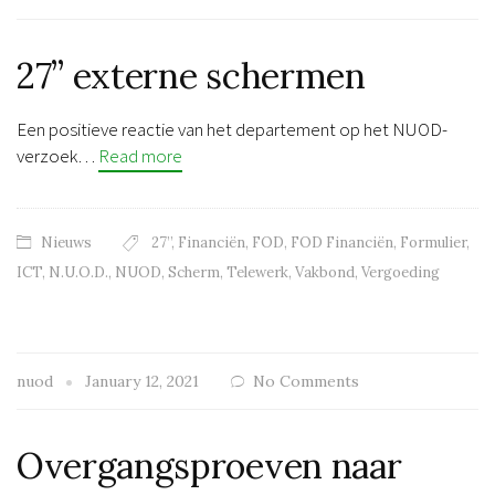
27” externe schermen
Een positieve reactie van het departement op het NUOD-
verzoek…
Read more
Nieuws
27’’
,
Financiën
,
FOD
,
FOD Financiën
,
Formulier
,
ICT
,
N.U.O.D.
,
NUOD
,
Scherm
,
Telewerk
,
Vakbond
,
Vergoeding
nuod
January 12, 2021
No Comments
Overgangsproeven naar