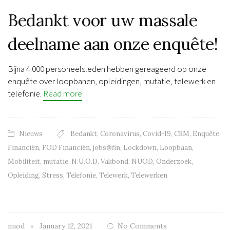
Bedankt voor uw massale
deelname aan onze enquête!
Bijna 4.000 personeelsleden hebben gereageerd op onze
enquête over loopbanen, opleidingen, mutatie, telewerk en
telefonie.
Read more
Nieuws
Bedankt
,
Coronavirus
,
Covid-19
,
CRM
,
Enquête
,
Financiën
,
FOD Financiën
,
jobs@fin
,
Lockdown
,
Loopbaan
,
Mobiliteit
,
mutatie
,
N.U.O.D. Vakbond
,
NUOD
,
Onderzoek
,
Opleiding
,
Stress
,
Telefonie
,
Telewerk
,
Telewerken
nuod
January 12, 2021
No Comments