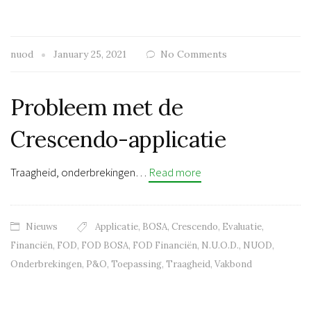
nuod
January 25, 2021
No Comments
Probleem met de
Crescendo-applicatie
Traagheid, onderbrekingen…
Read more
Nieuws
Applicatie
,
BOSA
,
Crescendo
,
Evaluatie
,
Financiën
,
FOD
,
FOD BOSA
,
FOD Financiën
,
N.U.O.D.
,
NUOD
,
Onderbrekingen
,
P&O
,
Toepassing
,
Traagheid
,
Vakbond