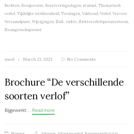
Rechten
,
Recuperatie
,
Reserveringsdagen
,
statuut
,
Thematisch
verlof
,
Tijdelijke werkloosheid
,
Toeslagen
,
Vakbond
,
Verlof
,
Vervoer
,
Verzamelpunt
,
Wijzigingen
,
Ziek
,
ziekte
,
Ziekteverlofquotasysteem
,
Zwangerschapsrust
nuod
March 23, 2023
No Comments
Brochure “De verschillende
soorten verlof”
Bijgewerkt…
Read more
Nieuws
Adoptie
,
Adoptieverlof
,
Beenmergdonatie
,