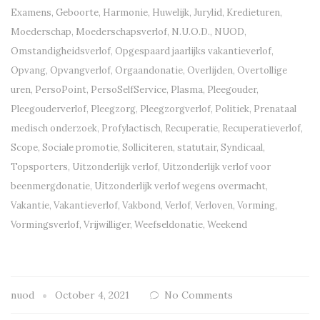
Examens
,
Geboorte
,
Harmonie
,
Huwelijk
,
Jurylid
,
Kredieturen
,
Moederschap
,
Moederschapsverlof
,
N.U.O.D.
,
NUOD
,
Omstandigheidsverlof
,
Opgespaard jaarlijks vakantieverlof
,
Opvang
,
Opvangverlof
,
Orgaandonatie
,
Overlijden
,
Overtollige
uren
,
PersoPoint
,
PersoSelfService
,
Plasma
,
Pleegouder
,
Pleegouderverlof
,
Pleegzorg
,
Pleegzorgverlof
,
Politiek
,
Prenataal
medisch onderzoek
,
Profylactisch
,
Recuperatie
,
Recuperatieverlof
,
Scope
,
Sociale promotie
,
Solliciteren
,
statutair
,
Syndicaal
,
Topsporters
,
Uitzonderlijk verlof
,
Uitzonderlijk verlof voor
beenmergdonatie
,
Uitzonderlijk verlof wegens overmacht
,
Vakantie
,
Vakantieverlof
,
Vakbond
,
Verlof
,
Verloven
,
Vorming
,
Vormingsverlof
,
Vrijwilliger
,
Weefseldonatie
,
Weekend
nuod
October 4, 2021
No Comments