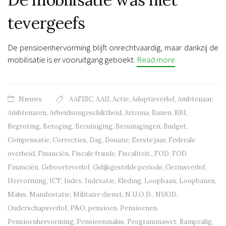
tevergeefs
De pensioenhervorming blijft onrechtvaardig, maar dankzij de
mobilisatie is er vooruitgang geboekt.
Read more
Nieuws
AAFISC
,
AAII
,
Actie
,
Adoptieverlof
,
Ambtenaar
,
Ambtenaren
,
Arbeidsongeschiktheid
,
Arizona
,
Banen
,
BBI
,
Begroting
,
Betoging
,
Bezuiniging
,
Bezuinigingen
,
Budget
,
Compensatie
,
Correcties
,
Dag
,
Douane
,
Eerste jaar
,
Federale
overheid
,
Financiën
,
Fiscale fraude
,
Fiscaliteit.
,
FOD
,
FOD
Financiën
,
Geboorteverlof
,
Gelijkgestelde periode
,
Gezinsverlof
,
Hervorming
,
ICT
,
Index
,
Indexatie
,
Kleding
,
Loopbaan
,
Loopbanen
,
Malus
,
Manifestatie
,
Militaire dienst
,
N.U.O.D.
,
NUOD
,
Ouderschapsverlof
,
P&O
,
pensioen
,
Pensioenen
,
Pensioenhervorming
,
Pensioenmalus
,
Programmawet
,
Rampzalig
,