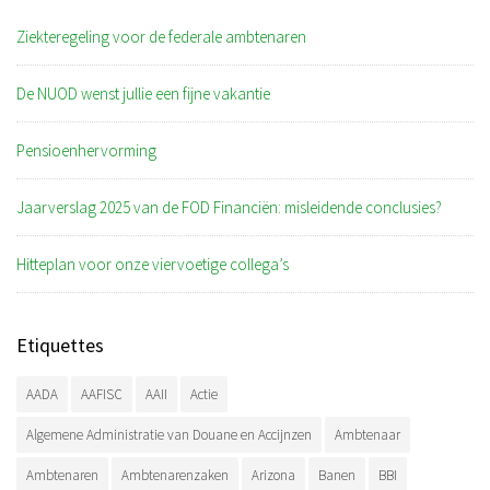
Ziekteregeling voor de federale ambtenaren
De NUOD wenst jullie een fijne vakantie
Pensioenhervorming
Jaarverslag 2025 van de FOD Financiën: misleidende conclusies?
Hitteplan voor onze viervoetige collega’s
Etiquettes
AADA
AAFISC
AAII
Actie
Algemene Administratie van Douane en Accijnzen
Ambtenaar
Ambtenaren
Ambtenarenzaken
Arizona
Banen
BBI