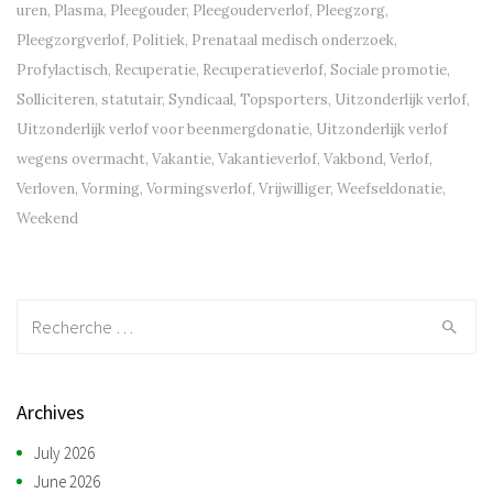
uren
,
Plasma
,
Pleegouder
,
Pleegouderverlof
,
Pleegzorg
,
Pleegzorgverlof
,
Politiek
,
Prenataal medisch onderzoek
,
Profylactisch
,
Recuperatie
,
Recuperatieverlof
,
Sociale promotie
,
Solliciteren
,
statutair
,
Syndicaal
,
Topsporters
,
Uitzonderlijk verlof
,
Uitzonderlijk verlof voor beenmergdonatie
,
Uitzonderlijk verlof
wegens overmacht
,
Vakantie
,
Vakantieverlof
,
Vakbond
,
Verlof
,
Verloven
,
Vorming
,
Vormingsverlof
,
Vrijwilliger
,
Weefseldonatie
,
Weekend
Recherche:
Archives
July 2026
June 2026