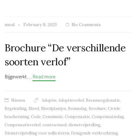
nuod
February 8, 2023
No Comments
Brochure “De verschillende
soorten verlof”
Bijgewerkt…
Read more
Nieuws
Adoptie
,
Adoptieverlof
,
Beenmergdonatie
,
Begeleiding
,
Bloed
,
Bloedplaatjes
,
Bonusdag
,
Brochure
,
Civiele
bescherming
,
Code
,
Communie
,
Compensatie
,
Compensatiedag
,
Compensatieverlof
,
contractueel
,
dienstvrijstelling
,
Dienstvrijstelling voor solliciteren
,
Dringende werkverlating
,