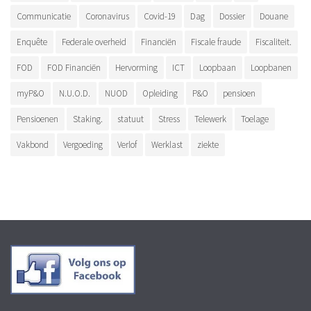
Communicatie
Coronavirus
Covid-19
Dag
Dossier
Douane
Enquête
Federale overheid
Financiën
Fiscale fraude
Fiscaliteit.
FOD
FOD Financiën
Hervorming
ICT
Loopbaan
Loopbanen
myP&O
N.U.O.D.
NUOD
Opleiding
P&O
pensioen
Pensioenen
Staking.
statuut
Stress
Telewerk
Toelage
Vakbond
Vergoeding
Verlof
Werklast
ziekte