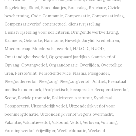
Begeleiding
,
Bloed
,
Bloedplaatjes
,
Bonusdag
,
Brochure
,
Civiele
bescherming
,
Code
,
Communie
,
Compensatie
,
Compensatiedag
,
Compensatieverlof
,
contractueel
,
dienstvrijstelling
,
Dienstvrijstelling voor solliciteren
,
Dringende werkverlating
,
Examens
,
Geboorte
,
Harmonie
,
Huwelijk
,
Jurylid
,
Kredieturen
,
Moederschap
,
Moederschapsverlof
,
N.U.O.D.
,
NUOD
,
Omstandigheidsverlof
,
Opgespaard jaarlijks vakantieverlof
,
Opvang
,
Opvangverlof
,
Orgaandonatie
,
Overlijden
,
Overtollige
uren
,
PersoPoint
,
PersoSelfService
,
Plasma
,
Pleegouder
,
Pleegouderverlof
,
Pleegzorg
,
Pleegzorgverlof
,
Politiek
,
Prenataal
medisch onderzoek
,
Profylactisch
,
Recuperatie
,
Recuperatieverlof
,
Scope
,
Sociale promotie
,
Solliciteren
,
statutair
,
Syndicaal
,
Topsporters
,
Uitzonderlijk verlof
,
Uitzonderlijk verlof voor
beenmergdonatie
,
Uitzonderlijk verlof wegens overmacht
,
Vakantie
,
Vakantieverlof
,
Vakbond
,
Verlof
,
Verloven
,
Vorming
,
Vormingsverlof
,
Vrijwilliger
,
Weefseldonatie
,
Weekend