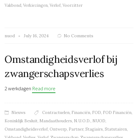
Vakbond
,
Verkiezingen
,
Verlof
,
Voorzitter
nuod
July 16, 2024
No Comments
Omstandigheidsverlof bij
zwangerschapsverlies
2 werkdagen
Read more
Nieuws
Contractuelen
,
Financiën
,
FOD
,
FOD Financiën
,
Koninklijk Besluit
,
Mandaathouders
,
N.U.O.D.
,
NUOD
,
Omstandigheidsverlof
,
Ontwerp
,
Partner
,
Stagiairs
,
Statutairen
,
Vakbond
,
Verlies
,
Verlof
,
Zwangerschap
,
Zwangerschapsverlies