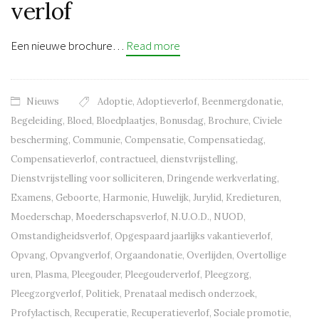
verlof
Een nieuwe brochure…
Read more
Nieuws
Adoptie
,
Adoptieverlof
,
Beenmergdonatie
,
Begeleiding
,
Bloed
,
Bloedplaatjes
,
Bonusdag
,
Brochure
,
Civiele
bescherming
,
Communie
,
Compensatie
,
Compensatiedag
,
Compensatieverlof
,
contractueel
,
dienstvrijstelling
,
Dienstvrijstelling voor solliciteren
,
Dringende werkverlating
,
Examens
,
Geboorte
,
Harmonie
,
Huwelijk
,
Jurylid
,
Kredieturen
,
Moederschap
,
Moederschapsverlof
,
N.U.O.D.
,
NUOD
,
Omstandigheidsverlof
,
Opgespaard jaarlijks vakantieverlof
,
Opvang
,
Opvangverlof
,
Orgaandonatie
,
Overlijden
,
Overtollige
uren
,
Plasma
,
Pleegouder
,
Pleegouderverlof
,
Pleegzorg
,
Pleegzorgverlof
,
Politiek
,
Prenataal medisch onderzoek
,
Profylactisch
,
Recuperatie
,
Recuperatieverlof
,
Sociale promotie
,