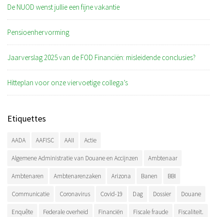
De NUOD wenst jullie een fijne vakantie
Pensioenhervorming
Jaarverslag 2025 van de FOD Financiën: misleidende conclusies?
Hitteplan voor onze viervoetige collega’s
Etiquettes
AADA
AAFISC
AAII
Actie
Algemene Administratie van Douane en Accijnzen
Ambtenaar
Ambtenaren
Ambtenarenzaken
Arizona
Banen
BBI
Communicatie
Coronavirus
Covid-19
Dag
Dossier
Douane
Enquête
Federale overheid
Financiën
Fiscale fraude
Fiscaliteit.