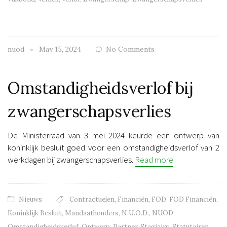
nuod
May 15, 2024
No Comments
Omstandigheidsverlof bij
zwangerschapsverlies
De Ministerraad van 3 mei 2024 keurde een ontwerp van
koninklijk besluit goed voor een omstandigheidsverlof van 2
werkdagen bij zwangerschapsverlies.
Read more
Nieuws
Contractuelen
,
Financiën
,
FOD
,
FOD Financiën
,
Koninklijk Besluit
,
Mandaathouders
,
N.U.O.D.
,
NUOD
,
Omstandigheidsverlof
,
Ontwerp
,
Partner
,
Stagiairs
,
Statutairen
,