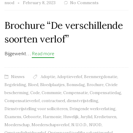
nuod
February 8, 2023
No Comments
Brochure “De verschillende
soorten verlof”
Bijgewerkt…
Read more
Nieuws
Adoptie
,
Adoptieverlof
,
Beenmergdonatie
,
Begeleiding
,
Bloed
,
Bloedplaatjes
,
Bonusdag
,
Brochure
,
Civiele
bescherming
,
Code
,
Communie
,
Compensatie
,
Compensatiedag
,
Compensatieverlof
,
contractueel
,
dienstvrijstelling
,
Dienstvrijstelling voor solliciteren
,
Dringende werkverlating
,
Examens
,
Geboorte
,
Harmonie
,
Huwelijk
,
Jurylid
,
Kredieturen
,
Moederschap
,
Moederschapsverlof
,
N.U.O.D.
,
NUOD
,
Omstandigheidsverlof
,
Opgespaard jaarlijks vakantieverlof
,