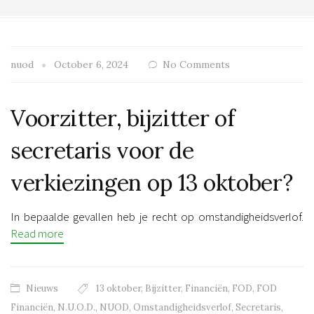
nuod
October 6, 2024
No Comments
Voorzitter, bijzitter of
secretaris voor de
verkiezingen op 13 oktober?
In bepaalde gevallen heb je recht op omstandigheidsverlof.
Read more
Nieuws
13 oktober
,
Bijzitter
,
Financiën
,
FOD
,
FOD
Financiën
,
N.U.O.D.
,
NUOD
,
Omstandigheidsverlof
,
Secretaris
,