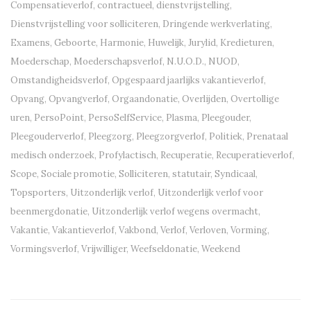
Compensatieverlof
,
contractueel
,
dienstvrijstelling
,
Dienstvrijstelling voor solliciteren
,
Dringende werkverlating
,
Examens
,
Geboorte
,
Harmonie
,
Huwelijk
,
Jurylid
,
Kredieturen
,
Moederschap
,
Moederschapsverlof
,
N.U.O.D.
,
NUOD
,
Omstandigheidsverlof
,
Opgespaard jaarlijks vakantieverlof
,
Opvang
,
Opvangverlof
,
Orgaandonatie
,
Overlijden
,
Overtollige
uren
,
PersoPoint
,
PersoSelfService
,
Plasma
,
Pleegouder
,
Pleegouderverlof
,
Pleegzorg
,
Pleegzorgverlof
,
Politiek
,
Prenataal
medisch onderzoek
,
Profylactisch
,
Recuperatie
,
Recuperatieverlof
,
Scope
,
Sociale promotie
,
Solliciteren
,
statutair
,
Syndicaal
,
Topsporters
,
Uitzonderlijk verlof
,
Uitzonderlijk verlof voor
beenmergdonatie
,
Uitzonderlijk verlof wegens overmacht
,
Vakantie
,
Vakantieverlof
,
Vakbond
,
Verlof
,
Verloven
,
Vorming
,
Vormingsverlof
,
Vrijwilliger
,
Weefseldonatie
,
Weekend