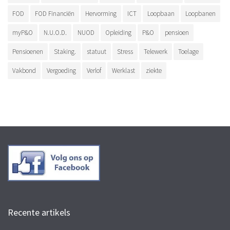
FOD
FOD Financiën
Hervorming
ICT
Loopbaan
Loopbanen
myP&O
N.U.O.D.
NUOD
Opleiding
P&O
pensioen
Pensioenen
Staking.
statuut
Stress
Telewerk
Toelage
Vakbond
Vergoeding
Verlof
Werklast
ziekte
Recente artikels