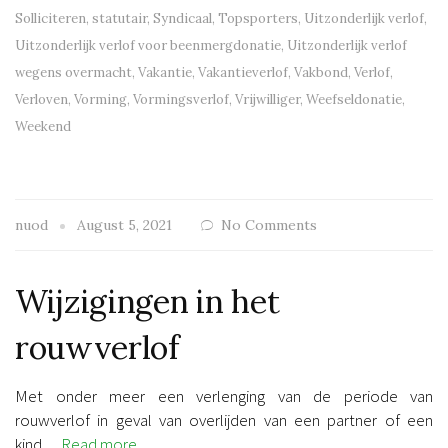
Solliciteren
,
statutair
,
Syndicaal
,
Topsporters
,
Uitzonderlijk verlof
,
Uitzonderlijk verlof voor beenmergdonatie
,
Uitzonderlijk verlof
wegens overmacht
,
Vakantie
,
Vakantieverlof
,
Vakbond
,
Verlof
,
Verloven
,
Vorming
,
Vormingsverlof
,
Vrijwilliger
,
Weefseldonatie
,
Weekend
nuod
August 5, 2021
No Comments
Wijzigingen in het
rouwverlof
Met onder meer een verlenging van de periode van
rouwverlof in geval van overlijden van een partner of een
kind…
Read more