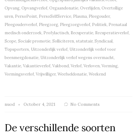
Opvang
,
Opvangverlof
,
Orgaandonatie
,
Overlijden
,
Overtollige
uren
,
PersoPoint
,
PersoSelfService
,
Plasma
,
Pleegouder
,
Pleegouderverlof
,
Pleegzorg
,
Pleegzorgverlof
,
Politiek
,
Prenataal
medisch onderzoek
,
Profylactisch
,
Recuperatie
,
Recuperatieverlof
,
Scope
,
Sociale promotie
,
Solliciteren
,
statutair
,
Syndicaal
,
Topsporters
,
Uitzonderlijk verlof
,
Uitzonderlijk verlof voor
beenmergdonatie
,
Uitzonderlijk verlof wegens overmacht
,
Vakantie
,
Vakantieverlof
,
Vakbond
,
Verlof
,
Verloven
,
Vorming
,
Vormingsverlof
,
Vrijwilliger
,
Weefseldonatie
,
Weekend
nuod
October 4, 2021
No Comments
De verschillende soorten