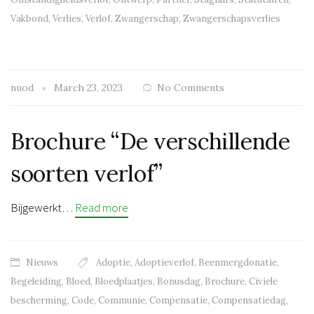
Vakbond
,
Verlies
,
Verlof
,
Zwangerschap
,
Zwangerschapsverlies
nuod
March 23, 2023
No Comments
Brochure “De verschillende
soorten verlof”
Bijgewerkt…
Read more
Nieuws
Adoptie
,
Adoptieverlof
,
Beenmergdonatie
,
Begeleiding
,
Bloed
,
Bloedplaatjes
,
Bonusdag
,
Brochure
,
Civiele
bescherming
,
Code
,
Communie
,
Compensatie
,
Compensatiedag
,