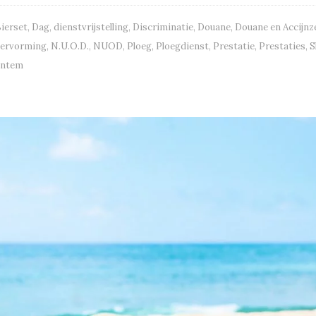
ierset
,
Dag
,
dienstvrijstelling
,
Discriminatie
,
Douane
,
Douane en Accijnz
ervorming
,
N.U.O.D.
,
NUOD
,
Ploeg
,
Ploegdienst
,
Prestatie
,
Prestaties
,
S
entem