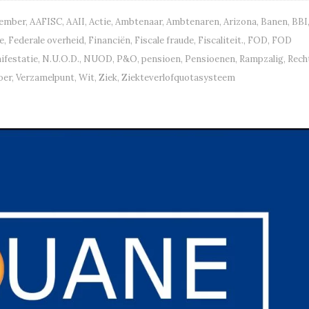
vember
,
AAFISC
,
AAII
,
Actie
,
Ambtenaar
,
Ambtenaren
,
Arizona
,
Banen
,
BBI
e
,
Federale overheid
,
Financiën
,
Fiscale fraude
,
Fiscaliteit.
,
FOD
,
FOD
ifestatie
,
N.U.O.D.
,
NUOD
,
P&O
,
pensioen
,
Pensioenen
,
Rampzalig
,
Rech
oer
,
Verzamelpunt
,
Wit
,
Ziek
,
Ziekteverlofquotasysteem