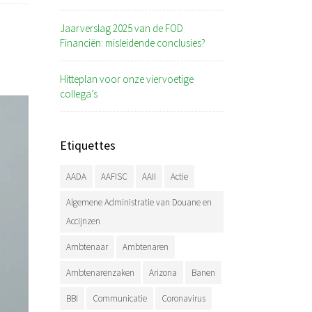
Jaarverslag 2025 van de FOD
Financiën: misleidende conclusies?
Hitteplan voor onze viervoetige
collega’s
Etiquettes
AADA
AAFISC
AAII
Actie
Algemene Administratie van Douane en
Accijnzen
Ambtenaar
Ambtenaren
Ambtenarenzaken
Arizona
Banen
BBI
Communicatie
Coronavirus