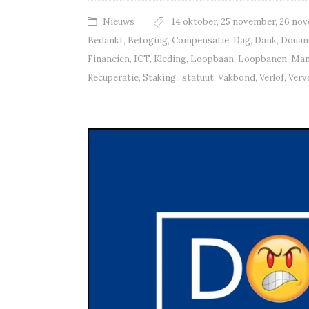
Nieuws
14 oktober
,
25 november
,
26 no
Bedankt
,
Betoging
,
Compensatie
,
Dag
,
Dank
,
Douan
Financiën
,
ICT
,
Kleding
,
Loopbaan
,
Loopbanen
,
Man
Recuperatie
,
Staking.
,
statuut
,
Vakbond
,
Verlof
,
Verv