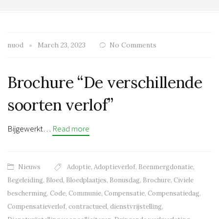
nuod
March 23, 2023
No Comments
Brochure “De verschillende
soorten verlof”
Bijgewerkt…
Read more
Nieuws
Adoptie
,
Adoptieverlof
,
Beenmergdonatie
,
Begeleiding
,
Bloed
,
Bloedplaatjes
,
Bonusdag
,
Brochure
,
Civiele
bescherming
,
Code
,
Communie
,
Compensatie
,
Compensatiedag
,
Compensatieverlof
,
contractueel
,
dienstvrijstelling
,