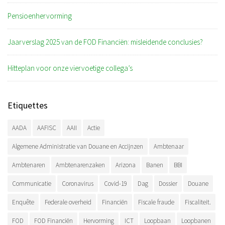
Pensioenhervorming
Jaarverslag 2025 van de FOD Financiën: misleidende conclusies?
Hitteplan voor onze viervoetige collega’s
Etiquettes
AADA
AAFISC
AAII
Actie
Algemene Administratie van Douane en Accijnzen
Ambtenaar
Ambtenaren
Ambtenarenzaken
Arizona
Banen
BBI
Communicatie
Coronavirus
Covid-19
Dag
Dossier
Douane
Enquête
Federale overheid
Financiën
Fiscale fraude
Fiscaliteit.
FOD
FOD Financiën
Hervorming
ICT
Loopbaan
Loopbanen