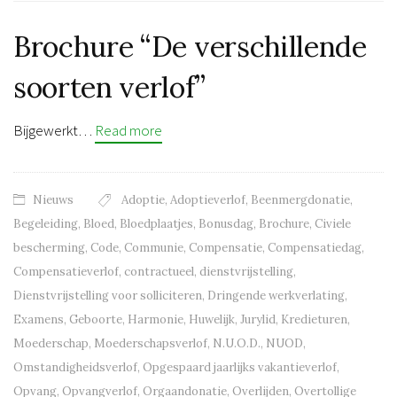
Brochure “De verschillende
soorten verlof”
Bijgewerkt…
Read more
Nieuws
Adoptie
,
Adoptieverlof
,
Beenmergdonatie
,
Begeleiding
,
Bloed
,
Bloedplaatjes
,
Bonusdag
,
Brochure
,
Civiele
bescherming
,
Code
,
Communie
,
Compensatie
,
Compensatiedag
,
Compensatieverlof
,
contractueel
,
dienstvrijstelling
,
Dienstvrijstelling voor solliciteren
,
Dringende werkverlating
,
Examens
,
Geboorte
,
Harmonie
,
Huwelijk
,
Jurylid
,
Kredieturen
,
Moederschap
,
Moederschapsverlof
,
N.U.O.D.
,
NUOD
,
Omstandigheidsverlof
,
Opgespaard jaarlijks vakantieverlof
,
Opvang
,
Opvangverlof
,
Orgaandonatie
,
Overlijden
,
Overtollige