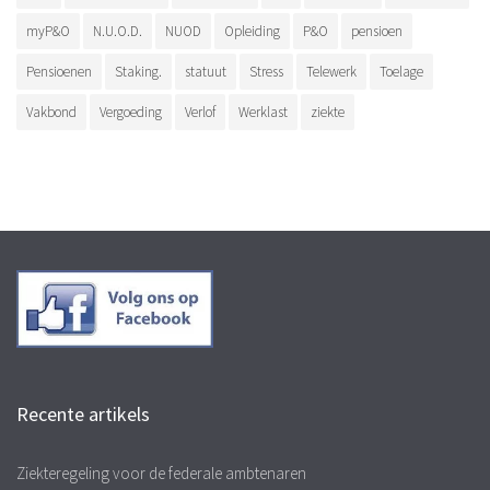
myP&O
N.U.O.D.
NUOD
Opleiding
P&O
pensioen
Pensioenen
Staking.
statuut
Stress
Telewerk
Toelage
Vakbond
Vergoeding
Verlof
Werklast
ziekte
Recente artikels
Ziekteregeling voor de federale ambtenaren