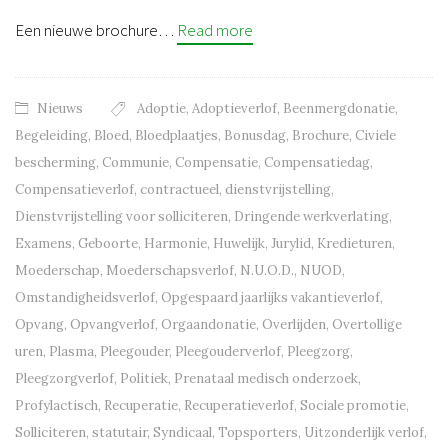
Een nieuwe brochure…
Read more
Nieuws
Adoptie
,
Adoptieverlof
,
Beenmergdonatie
,
Begeleiding
,
Bloed
,
Bloedplaatjes
,
Bonusdag
,
Brochure
,
Civiele
bescherming
,
Communie
,
Compensatie
,
Compensatiedag
,
Compensatieverlof
,
contractueel
,
dienstvrijstelling
,
Dienstvrijstelling voor solliciteren
,
Dringende werkverlating
,
Examens
,
Geboorte
,
Harmonie
,
Huwelijk
,
Jurylid
,
Kredieturen
,
Moederschap
,
Moederschapsverlof
,
N.U.O.D.
,
NUOD
,
Omstandigheidsverlof
,
Opgespaard jaarlijks vakantieverlof
,
Opvang
,
Opvangverlof
,
Orgaandonatie
,
Overlijden
,
Overtollige
uren
,
Plasma
,
Pleegouder
,
Pleegouderverlof
,
Pleegzorg
,
Pleegzorgverlof
,
Politiek
,
Prenataal medisch onderzoek
,
Profylactisch
,
Recuperatie
,
Recuperatieverlof
,
Sociale promotie
,
Solliciteren
,
statutair
,
Syndicaal
,
Topsporters
,
Uitzonderlijk verlof
,