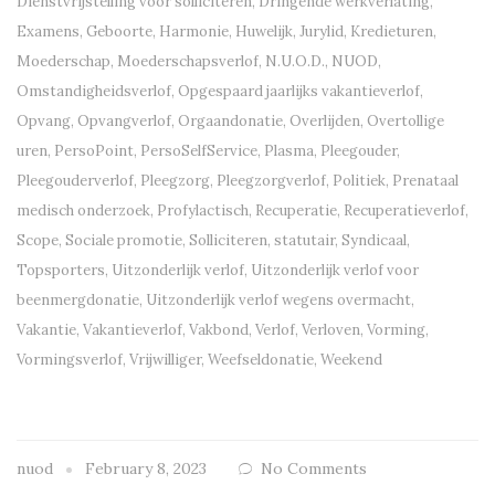
Dienstvrijstelling voor solliciteren
,
Dringende werkverlating
,
Examens
,
Geboorte
,
Harmonie
,
Huwelijk
,
Jurylid
,
Kredieturen
,
Moederschap
,
Moederschapsverlof
,
N.U.O.D.
,
NUOD
,
Omstandigheidsverlof
,
Opgespaard jaarlijks vakantieverlof
,
Opvang
,
Opvangverlof
,
Orgaandonatie
,
Overlijden
,
Overtollige
uren
,
PersoPoint
,
PersoSelfService
,
Plasma
,
Pleegouder
,
Pleegouderverlof
,
Pleegzorg
,
Pleegzorgverlof
,
Politiek
,
Prenataal
medisch onderzoek
,
Profylactisch
,
Recuperatie
,
Recuperatieverlof
,
Scope
,
Sociale promotie
,
Solliciteren
,
statutair
,
Syndicaal
,
Topsporters
,
Uitzonderlijk verlof
,
Uitzonderlijk verlof voor
beenmergdonatie
,
Uitzonderlijk verlof wegens overmacht
,
Vakantie
,
Vakantieverlof
,
Vakbond
,
Verlof
,
Verloven
,
Vorming
,
Vormingsverlof
,
Vrijwilliger
,
Weefseldonatie
,
Weekend
nuod
February 8, 2023
No Comments