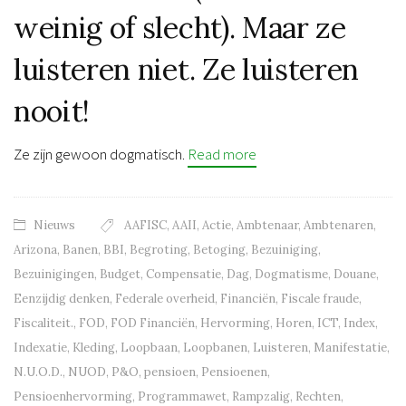
weinig of slecht). Maar ze
luisteren niet. Ze luisteren
nooit!
Ze zijn gewoon dogmatisch.
Read more
Nieuws
AAFISC
,
AAII
,
Actie
,
Ambtenaar
,
Ambtenaren
,
Arizona
,
Banen
,
BBI
,
Begroting
,
Betoging
,
Bezuiniging
,
Bezuinigingen
,
Budget
,
Compensatie
,
Dag
,
Dogmatisme
,
Douane
,
Eenzijdig denken
,
Federale overheid
,
Financiën
,
Fiscale fraude
,
Fiscaliteit.
,
FOD
,
FOD Financiën
,
Hervorming
,
Horen
,
ICT
,
Index
,
Indexatie
,
Kleding
,
Loopbaan
,
Loopbanen
,
Luisteren
,
Manifestatie
,
N.U.O.D.
,
NUOD
,
P&O
,
pensioen
,
Pensioenen
,
Pensioenhervorming
,
Programmawet
,
Rampzalig
,
Rechten
,