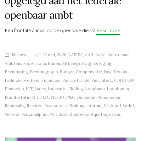
opgelegd aan het federale
openbaar ambt
Een frontale aanval op de openbare dienst
Read more
Nieuws
12 mei
,
2026
,
AAFISC
,
AAII
,
Actie
,
Ambtenaar
,
Ambtenaren
,
Arizona
,
Banen
,
BBI
,
Begroting
,
Betoging
,
Bezuiniging
,
Bezuinigingen
,
Budget
,
Compensatie
,
Dag
,
Douane
,
Federale overheid
,
Financiën
,
Fiscale fraude
,
Fiscaliteit.
,
FOD
,
FOD
Financiën
,
ICT
,
Index
,
Indexatie
,
Kleding
,
Loopbaan
,
Loopbanen
,
Manifestatie
,
N.U.O.D.
,
NUOD
,
P&O
,
pensioen
,
Pensioenen
,
Rampzalig
,
Rechten
,
Recuperatie
,
Staking.
,
statuut
,
Vakbond
,
Verlof
,
Vervoer
,
Verzamelpunt
,
Wit
,
Ziek
,
Ziekteverlofquotasysteem