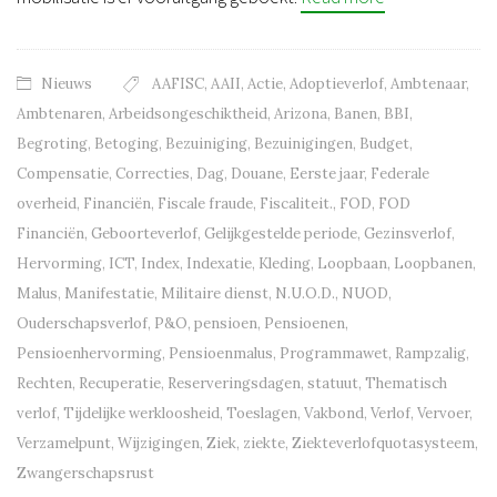
Nieuws
AAFISC
,
AAII
,
Actie
,
Adoptieverlof
,
Ambtenaar
,
Ambtenaren
,
Arbeidsongeschiktheid
,
Arizona
,
Banen
,
BBI
,
Begroting
,
Betoging
,
Bezuiniging
,
Bezuinigingen
,
Budget
,
Compensatie
,
Correcties
,
Dag
,
Douane
,
Eerste jaar
,
Federale
overheid
,
Financiën
,
Fiscale fraude
,
Fiscaliteit.
,
FOD
,
FOD
Financiën
,
Geboorteverlof
,
Gelijkgestelde periode
,
Gezinsverlof
,
Hervorming
,
ICT
,
Index
,
Indexatie
,
Kleding
,
Loopbaan
,
Loopbanen
,
Malus
,
Manifestatie
,
Militaire dienst
,
N.U.O.D.
,
NUOD
,
Ouderschapsverlof
,
P&O
,
pensioen
,
Pensioenen
,
Pensioenhervorming
,
Pensioenmalus
,
Programmawet
,
Rampzalig
,
Rechten
,
Recuperatie
,
Reserveringsdagen
,
statuut
,
Thematisch
verlof
,
Tijdelijke werkloosheid
,
Toeslagen
,
Vakbond
,
Verlof
,
Vervoer
,
Verzamelpunt
,
Wijzigingen
,
Ziek
,
ziekte
,
Ziekteverlofquotasysteem
,
Zwangerschapsrust