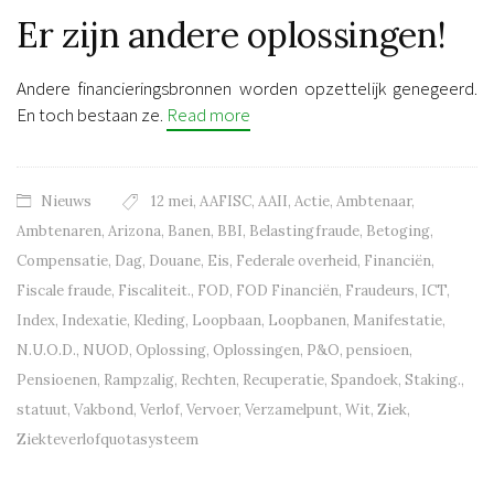
Er zijn andere oplossingen!
Andere financieringsbronnen worden opzettelijk genegeerd.
En toch bestaan ze.
Read more
Nieuws
12 mei
,
AAFISC
,
AAII
,
Actie
,
Ambtenaar
,
Ambtenaren
,
Arizona
,
Banen
,
BBI
,
Belastingfraude
,
Betoging
,
Compensatie
,
Dag
,
Douane
,
Eis
,
Federale overheid
,
Financiën
,
Fiscale fraude
,
Fiscaliteit.
,
FOD
,
FOD Financiën
,
Fraudeurs
,
ICT
,
Index
,
Indexatie
,
Kleding
,
Loopbaan
,
Loopbanen
,
Manifestatie
,
N.U.O.D.
,
NUOD
,
Oplossing
,
Oplossingen
,
P&O
,
pensioen
,
Pensioenen
,
Rampzalig
,
Rechten
,
Recuperatie
,
Spandoek
,
Staking.
,
statuut
,
Vakbond
,
Verlof
,
Vervoer
,
Verzamelpunt
,
Wit
,
Ziek
,
Ziekteverlofquotasysteem