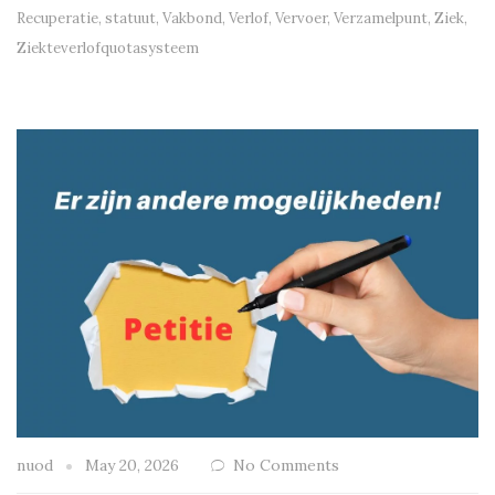
Recuperatie
,
statuut
,
Vakbond
,
Verlof
,
Vervoer
,
Verzamelpunt
,
Ziek
,
Ziekteverlofquotasysteem
nuod
May 20, 2026
No Comments