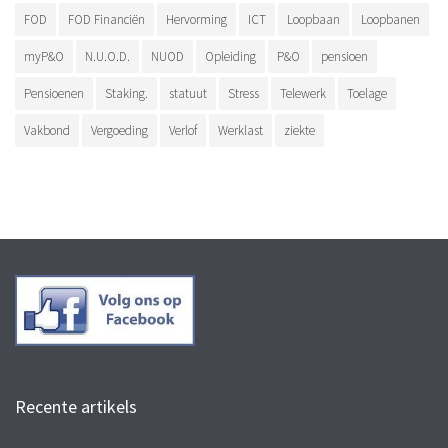
FOD
FOD Financiën
Hervorming
ICT
Loopbaan
Loopbanen
myP&O
N.U.O.D.
NUOD
Opleiding
P&O
pensioen
Pensioenen
Staking.
statuut
Stress
Telewerk
Toelage
Vakbond
Vergoeding
Verlof
Werklast
ziekte
Recente artikels