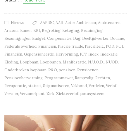
Nieuws
AAFISC
,
AAII
,
Actie
,
Ambtenaar
,
Ambtenaren
,
Arizona
,
Banen
,
BBI
,
Begroting
,
Betoging
,
Bezuiniging
,
Bezuinigingen
,
Budget
,
Compensatie
,
Dag
,
Deeltijdwerker
,
Douane
,
Federale overheid
,
Financiën
,
Fiscale fraude
,
Fiscaliteit.
,
FOD
,
FOD
Financiën
,
Gepensioneerde
,
Hervorming
,
ICT
,
Index
,
Indexatie
,
Kleding
,
Loopbaan
,
Loopbanen
,
Manifestatie
,
N.U.O.D.
,
NUOD
,
Onderbroken loopbaan
,
P&O
,
pensioen
,
Pensioenen
,
Pensioenhervorming
,
Programmawet
,
Rampzalig
,
Rechten
,
Recuperatie
,
statuut
,
Stigmatiseren
,
Vakbond
,
Verdelen
,
Verlof
,
Vervoer
,
Verzamelpunt
,
Ziek
,
Ziekteverlofquotasysteem