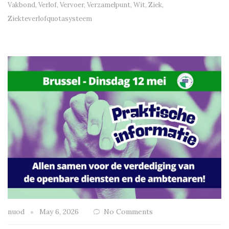
Vakbond
,
Verlof
,
Vervoer
,
Verzamelpunt
,
Wit
,
Ziek
,
Ziekteverlofquotasysteem
nuod
May 6, 2026
No Comments