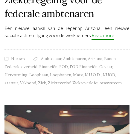
federale ambtenaren
Een nieuwe aanval van de regering Arizona, een nieuwe
sociale achteruitgang voor de werknemers
Read more
Nieuws
Ambtenaar
,
Ambtenaren
,
Arizona
,
Banen
,
Federale overheid
,
Financiën
,
FOD
,
FOD Financiën
,
Gevaar
,
Hervorming
,
Loopbaan
,
Loopbanen
,
Matz
,
N.U.O.D.
,
NUOD
,
statuut
,
Vakbond
,
Ziek
,
Ziekteverlof
,
Ziekteverlofquotasysteem