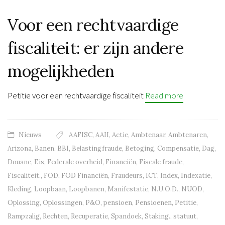
Voor een rechtvaardige
fiscaliteit: er zijn andere
mogelijkheden
Petitie voor een rechtvaardige fiscaliteit
Read more
Nieuws
AAFISC
,
AAII
,
Actie
,
Ambtenaar
,
Ambtenaren
,
Arizona
,
Banen
,
BBI
,
Belastingfraude
,
Betoging
,
Compensatie
,
Dag
,
Douane
,
Eis
,
Federale overheid
,
Financiën
,
Fiscale fraude
,
Fiscaliteit.
,
FOD
,
FOD Financiën
,
Fraudeurs
,
ICT
,
Index
,
Indexatie
,
Kleding
,
Loopbaan
,
Loopbanen
,
Manifestatie
,
N.U.O.D.
,
NUOD
,
Oplossing
,
Oplossingen
,
P&O
,
pensioen
,
Pensioenen
,
Petitie
,
Rampzalig
,
Rechten
,
Recuperatie
,
Spandoek
,
Staking.
,
statuut
,