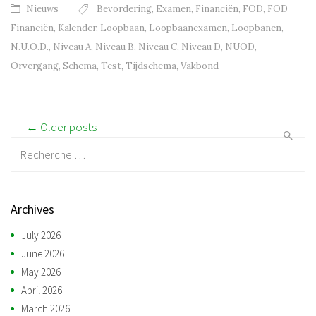
Nieuws
Bevordering
,
Examen
,
Financiën
,
FOD
,
FOD
Financiën
,
Kalender
,
Loopbaan
,
Loopbaanexamen
,
Loopbanen
,
N.U.O.D.
,
Niveau A
,
Niveau B
,
Niveau C
,
Niveau D
,
NUOD
,
Orvergang
,
Schema
,
Test
,
Tijdschema
,
Vakbond
Post navigation
← Older posts
Recherche:
Archives
July 2026
June 2026
May 2026
April 2026
March 2026