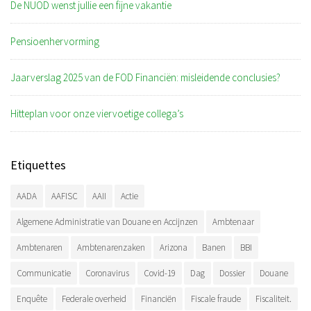
De NUOD wenst jullie een fijne vakantie
Pensioenhervorming
Jaarverslag 2025 van de FOD Financiën: misleidende conclusies?
Hitteplan voor onze viervoetige collega’s
Etiquettes
AADA
AAFISC
AAII
Actie
Algemene Administratie van Douane en Accijnzen
Ambtenaar
Ambtenaren
Ambtenarenzaken
Arizona
Banen
BBI
Communicatie
Coronavirus
Covid-19
Dag
Dossier
Douane
Enquête
Federale overheid
Financiën
Fiscale fraude
Fiscaliteit.