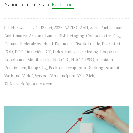
Nationale manifestatie
Read more
Nieuws
12 mei
,
2026
,
AAFISC
,
AAII
,
Actie
,
Ambtenaar
,
Ambtenaren
,
Arizona
,
Banen
,
BBI
,
Betoging
,
Compensatie
,
Dag
,
Douane
,
Federale overheid
,
Financiën
,
Fiscale fraude
,
Fiscaliteit.
,
FOD
,
FOD Financiën
,
ICT
,
Index
,
Indexatie
,
Kleding
,
Loopbaan
,
Loopbanen
,
Manifestatie
,
N.U.O.D.
,
NUOD
,
P&O
,
pensioen
,
Pensioenen
,
Rampzalig
,
Rechten
,
Recuperatie
,
Staking.
,
statuut
,
Vakbond
,
Verlof
,
Vervoer
,
Verzamelpunt
,
Wit
,
Ziek
,
Ziekteverlofquotasysteem