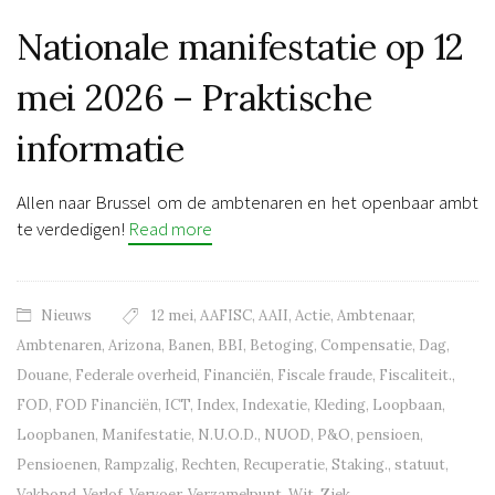
Nationale manifestatie op 12
mei 2026 – Praktische
informatie
Allen naar Brussel om de ambtenaren en het openbaar ambt
te verdedigen!
Read more
Nieuws
12 mei
,
AAFISC
,
AAII
,
Actie
,
Ambtenaar
,
Ambtenaren
,
Arizona
,
Banen
,
BBI
,
Betoging
,
Compensatie
,
Dag
,
Douane
,
Federale overheid
,
Financiën
,
Fiscale fraude
,
Fiscaliteit.
,
FOD
,
FOD Financiën
,
ICT
,
Index
,
Indexatie
,
Kleding
,
Loopbaan
,
Loopbanen
,
Manifestatie
,
N.U.O.D.
,
NUOD
,
P&O
,
pensioen
,
Pensioenen
,
Rampzalig
,
Rechten
,
Recuperatie
,
Staking.
,
statuut
,
Vakbond
,
Verlof
,
Vervoer
,
Verzamelpunt
,
Wit
,
Ziek
,