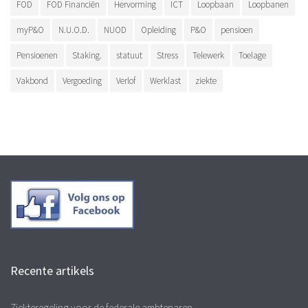
FOD
FOD Financiën
Hervorming
ICT
Loopbaan
Loopbanen
myP&O
N.U.O.D.
NUOD
Opleiding
P&O
pensioen
Pensioenen
Staking.
statuut
Stress
Telewerk
Toelage
Vakbond
Vergoeding
Verlof
Werklast
ziekte
Recente artikels
Ziekteregeling voor de federale ambtenaren