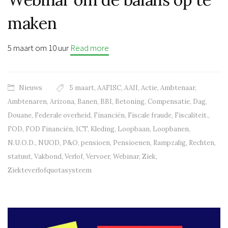
maken
5 maart om 10 uur
Read more
Nieuws
5 maart
,
AAFISC
,
AAII
,
Actie
,
Ambtenaar
,
Ambtenaren
,
Arizona
,
Banen
,
BBI
,
Betoning
,
Compensatie
,
Dag
,
Douane
,
Federale overheid
,
Financiën
,
Fiscale fraude
,
Fiscaliteit.
,
FOD
,
FOD Financiën
,
ICT
,
Kleding
,
Loopbaan
,
Loopbanen
,
N.U.O.D.
,
NUOD
,
P&O
,
pensioen
,
Pensioenen
,
Rampzalig
,
Rechten
,
statuut
,
Vakbond
,
Verlof
,
Vervoer
,
Webinar
,
Ziek
,
Ziekteverlofquotasysteem