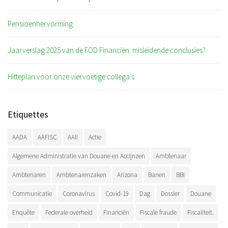
Pensioenhervorming
Jaarverslag 2025 van de FOD Financiën: misleidende conclusies?
Hitteplan voor onze viervoetige collega’s
Etiquettes
AADA
AAFISC
AAII
Actie
Algemene Administratie van Douane en Accijnzen
Ambtenaar
Ambtenaren
Ambtenarenzaken
Arizona
Banen
BBI
Communicatie
Coronavirus
Covid-19
Dag
Dossier
Douane
Enquête
Federale overheid
Financiën
Fiscale fraude
Fiscaliteit.