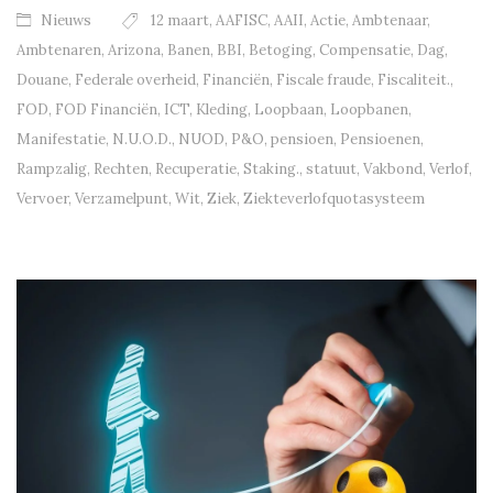
Nieuws
12 maart
,
AAFISC
,
AAII
,
Actie
,
Ambtenaar
,
Ambtenaren
,
Arizona
,
Banen
,
BBI
,
Betoging
,
Compensatie
,
Dag
,
Douane
,
Federale overheid
,
Financiën
,
Fiscale fraude
,
Fiscaliteit.
,
FOD
,
FOD Financiën
,
ICT
,
Kleding
,
Loopbaan
,
Loopbanen
,
Manifestatie
,
N.U.O.D.
,
NUOD
,
P&O
,
pensioen
,
Pensioenen
,
Rampzalig
,
Rechten
,
Recuperatie
,
Staking.
,
statuut
,
Vakbond
,
Verlof
,
Vervoer
,
Verzamelpunt
,
Wit
,
Ziek
,
Ziekteverlofquotasysteem