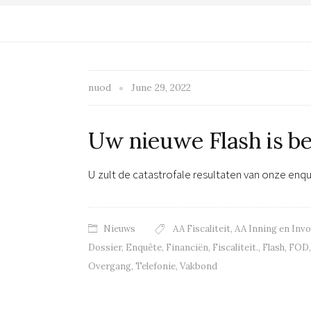
nuod
June 29, 2022
Uw nieuwe Flash is b
U zult de catastrofale resultaten van onze en
Nieuws
AA Fiscaliteit
,
AA Inning en Inv
Dossier
,
Enquête
,
Financiën
,
Fiscaliteit.
,
Flash
,
FOD
Overgang
,
Telefonie
,
Vakbond