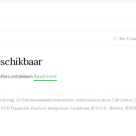
No Com
eschikbaar
quêtes ontdekken
Read more
ordering
,
AA Patrimoniumdocumentatie
,
Ambtenarenzaken
,
Call Center
,
,
FOD Financiën
,
Kantoor mopperaar
,
Loopbaan
,
N.U.O.D.
,
Nieuws
,
NUO