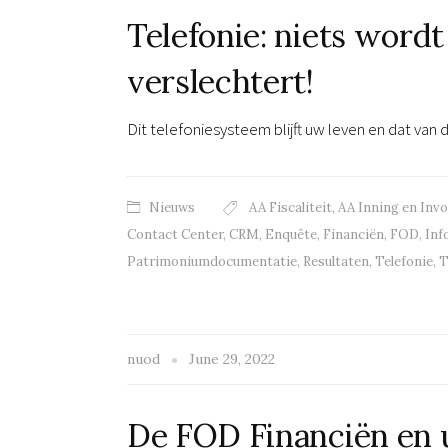
Telefonie: niets wordt
verslechtert!
Dit telefoniesysteem blijft uw leven en dat van 
Nieuws
AA Fiscaliteit
,
AA Inning en Inv
Contact Center
,
CRM
,
Enquête
,
Financiën
,
FOD
,
Inf
Patrimoniumdocumentatie
,
Resultaten
,
Telefonie
,
T
nuod
June 29, 2022
De FOD Financiën en 