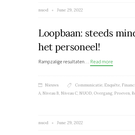
nuod
June 29, 2022
Loopbaan: steeds min
het personeel!
Rampzalige resultaten…
Read more
Nieuws
Communicatie
,
Enquête
,
Financ
A
,
Niveau B
,
Niveau C
,
NUOD
,
Overgang
,
Proeven
,
R
nuod
June 29, 2022