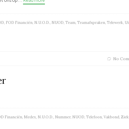
et ons op…
Read more
OD
,
FOD Financiën
,
N.U.O.D.
,
NUOD
,
Team
,
Teamafspraken
,
Telewerk
,
Ui
No Com
er
D Financiën
,
Medex
,
N.U.O.D.
,
Nummer
,
NUOD
,
Telefoon
,
Vakbond
,
Ziek