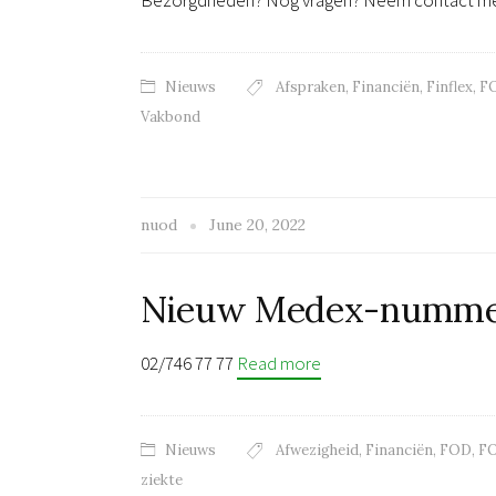
Bezorgdheden? Nog vragen? Neem contact m
Nieuws
Afspraken
,
Financiën
,
Finflex
,
F
Vakbond
nuod
June 20, 2022
Nieuw Medex-numm
02/746 77 77
Read more
Nieuws
Afwezigheid
,
Financiën
,
FOD
,
FO
ziekte