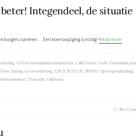
 beter! Integendeel, de situatie
de burgers ruïneren… Een koerswijziging is nodig!
Read more
ordering
,
AA Patrimoniumdocumentatie
,
Call Center
,
Code
,
Communicati
oFin+
,
Inning en Invordering
,
LUCS
,
N.U.O.D.
,
NUOD
,
Oproepomleiding
,
elefoonbeheer
,
Toezicht
,
Vakbond
No Com
u