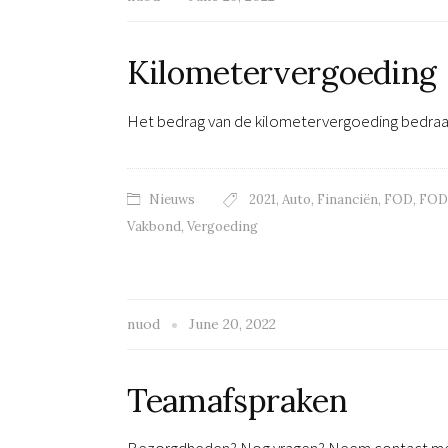
Kilometervergoeding
Het bedrag van de kilometervergoeding bedraa
Nieuws
2021
,
Auto
,
Financiën
,
FOD
,
FOD 
Vakbond
,
Vergoeding
nuod
June 20, 2022
Teamafspraken