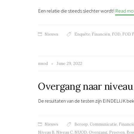
Een relatie die steeds slechter wordt!
Read mo
Nieuws
Enquête
,
Financiën
,
FOD
,
FOD F
nuod
June 29, 2022
Overgang naar niveau 
De resultaten van de testen zijn EINDELIJK 
Nieuws
Beroep
,
Communicatie
,
Financi
Niveau B
,
Niveau C
,
NUOD
,
Overgang
,
Proeven
,
Res