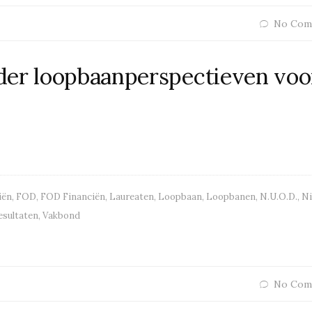
No Com
der loopbaanperspectieven voo
iën
,
FOD
,
FOD Financiën
,
Laureaten
,
Loopbaan
,
Loopbanen
,
N.U.O.D.
,
Ni
esultaten
,
Vakbond
No Com