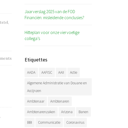
Jaarverslag 2025 van de FOD
Financiën: misleidende conclusies?
tstel
,
Hitteplan voor onze viervoetige
collega’s
ments
Etiquettes
AADA
AAFISC
AAII
Actie
Algemene Administratie van Douane en
Accijnzen
Ambtenaar
Ambtenaren
Ambtenarenzaken
Arizona
Banen
,
BBI
Communicatie
Coronavirus