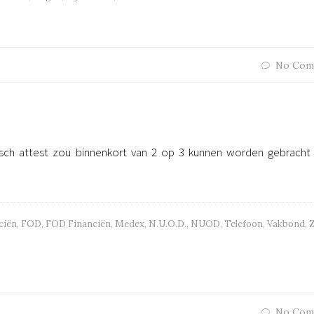
No Com
sch attest zou binnenkort van 2 op 3 kunnen worden gebracht 
ciën
,
FOD
,
FOD Financiën
,
Medex
,
N.U.O.D.
,
NUOD
,
Telefoon
,
Vakbond
,
Z
No Com