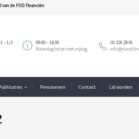
 van de FOD Financiën
1 – 1/2
09:00 – 16:00
03 226 28 01
Maandag tot en met vrijdag
info@nuod-fin
Publicaties
Pensioenen
Contact
Lid worden
2