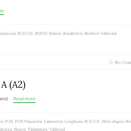
re
inanciën
,
N.U.O.D.
,
NUOD
,
Relatie
,
Resultaten
,
Slechter
,
Vakbond
No Com
A (A2)
bekend…
Read more
ën
,
FOD
,
FOD Financiën
,
Laureaten
,
Loopbaan
,
N.U.O.D.
,
Niet-slagen
,
Ni
ultaten
,
Slagen
,
Tijdslimiet
,
Vakbond