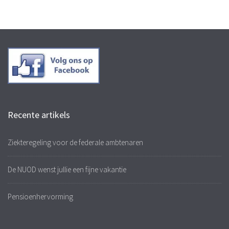
Recente artikels
Ziekteregeling voor de federale ambtenaren
De NUOD wenst jullie een fijne vakantie
Pensioenhervorming