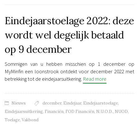
Eindejaarstoelage 2022: deze
wordt wel degelijk betaald
op 9 december
Sommigen van u hebben misschien op 1 december op
MyMinfin een loonstrook ontdekt voor december 2022 met
betrekking tot de eindejaarsuitkering.
Read more
Nieuws
december
,
Eindejaar
,
Eindejaarstoelage
,
Eindejaarsuitkering
,
Financiën
,
FOD Financiën
,
N.U.O.D.
,
NUOD
,
Toelage
,
Vakbond