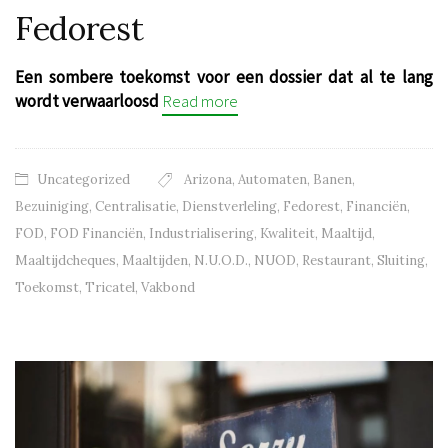
Fedorest
Een sombere toekomst voor een dossier dat al te lang
wordt verwaarloosd
Read more
Uncategorized
Arizona
,
Automaten
,
Banen
,
Bezuiniging
,
Centralisatie
,
Dienstverleling
,
Fedorest
,
Financiën
,
FOD
,
FOD Financiën
,
Industrialisering
,
Kwaliteit
,
Maaltijd
,
Maaltijdcheques
,
Maaltijden
,
N.U.O.D.
,
NUOD
,
Restaurant
,
Sluiting
,
Toekomst
,
Tricatel
,
Vakbond