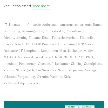
Veel leesplezier!
Read more
Nieuws
Actie
,
Ambtenaar
,
Ambtenaren
,
Arizona
,
Banen
,
Bedreiging
,
Bezuinigingen
,
Centralisatie
,
Consultancy
,
Dienstverlening
,
Douane
,
Eisen
,
Federale overheid
,
Financiën
,
Fiscale fraude
,
FOD
,
FOD Financiën
,
Hervorming
,
ICT
,
Index
,
Indexatie
,
IT
,
Loopbaan
,
Loopbanen
,
Maaltijdcheque
,
Medex
,
N.U.O.D.
,
Nationaal fiscaal parket
,
NBB
,
NUOD
,
OESO
,
P&O
,
pensioen
,
Pensioenen
,
Quotum
,
Rekenkamer
,
Sluiting
,
Standplaats
,
statuut
,
Strategisch plan
,
Subsidies
,
Syndicale premie
,
Toelage
,
Vakbond
,
Vergoeding
,
Verzuim
,
Wedden
,
Ziek
,
Ziekteverlofquotasysteem