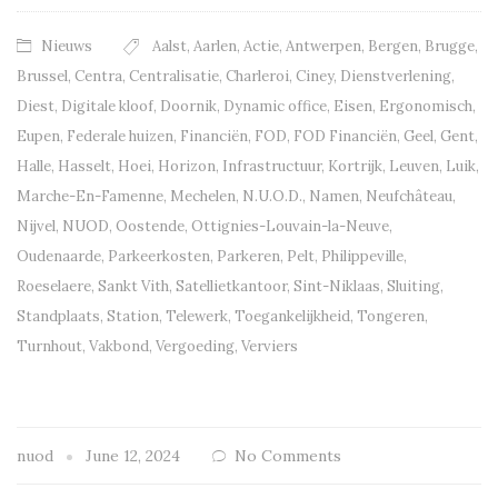
Nieuws
Aalst
,
Aarlen
,
Actie
,
Antwerpen
,
Bergen
,
Brugge
,
Brussel
,
Centra
,
Centralisatie
,
Charleroi
,
Ciney
,
Dienstverlening
,
Diest
,
Digitale kloof
,
Doornik
,
Dynamic office
,
Eisen
,
Ergonomisch
,
Eupen
,
Federale huizen
,
Financiën
,
FOD
,
FOD Financiën
,
Geel
,
Gent
,
Halle
,
Hasselt
,
Hoei
,
Horizon
,
Infrastructuur
,
Kortrijk
,
Leuven
,
Luik
,
Marche-En-Famenne
,
Mechelen
,
N.U.O.D.
,
Namen
,
Neufchâteau
,
Nijvel
,
NUOD
,
Oostende
,
Ottignies-Louvain-la-Neuve
,
Oudenaarde
,
Parkeerkosten
,
Parkeren
,
Pelt
,
Philippeville
,
Roeselaere
,
Sankt Vith
,
Satellietkantoor
,
Sint-Niklaas
,
Sluiting
,
Standplaats
,
Station
,
Telewerk
,
Toegankelijkheid
,
Tongeren
,
Turnhout
,
Vakbond
,
Vergoeding
,
Verviers
nuod
June 12, 2024
No Comments