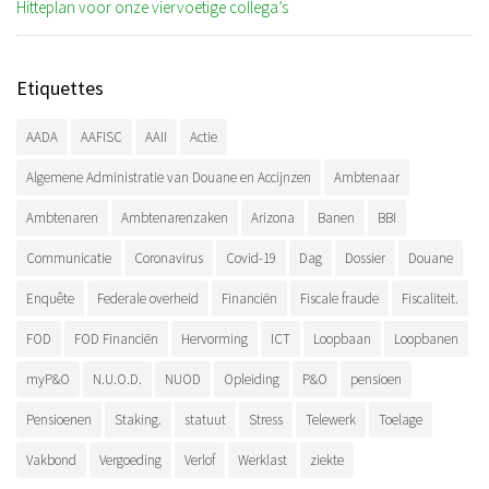
Hitteplan voor onze viervoetige collega’s
Etiquettes
AADA
AAFISC
AAII
Actie
Algemene Administratie van Douane en Accijnzen
Ambtenaar
Ambtenaren
Ambtenarenzaken
Arizona
Banen
BBI
Communicatie
Coronavirus
Covid-19
Dag
Dossier
Douane
Enquête
Federale overheid
Financiën
Fiscale fraude
Fiscaliteit.
FOD
FOD Financiën
Hervorming
ICT
Loopbaan
Loopbanen
myP&O
N.U.O.D.
NUOD
Opleiding
P&O
pensioen
Pensioenen
Staking.
statuut
Stress
Telewerk
Toelage
Vakbond
Vergoeding
Verlof
Werklast
ziekte