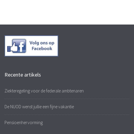
Recente artikels
Ziekteregeling voor de federale ambtenaren
De NUOD wenst jullie een fijne vakantie
Pensioenhervorming