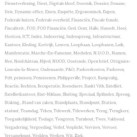
Dienstverlening
,
Diest
,
Digitale kloof
,
Doornik
,
Dossier
,
Douane
,
Drie
,
Dynamic office
,
Eisen
,
Enquête
,
Ergonomisch
,
Eupen
,
Federale huizen
,
Federale overheid
,
Financiën
,
Fiscale fraude
,
Fiscaliteit.
,
FOD
,
FOD Financiën
,
Geel
,
Gent
,
Halle
,
Hasselt
,
Hoei
,
Horizon
,
ICT
,
Index
,
Indexering
,
Indexsprong
,
Infrastructuur
,
Kantoor
,
Kleding
,
Kortrijk
,
Leuven
,
Loopbaan
,
Loopbanen
,
Luik
,
Manifestatie
,
Marche-En-Famenne
,
Mechelen
,
N.U.O.D.
,
Namen
,
Nee
,
Neufchâteau
,
Nijvel
,
NUOD
,
Oostende
,
Open brief
,
Ottignies-
Louvain-la-Neuve
,
Oudenaarde
,
P&O
,
Parkeerkosten
,
Parkeren
,
Pelt
,
pensioen
,
Pensioenen
,
Philippeville
,
Project
,
Rampzalig
,
Reactie
,
Rechten
,
Recuperatie
,
Roeselaere
,
Sankt Vith
,
Satelliet
,
Satellietkantoor
,
Sint-Niklaas
,
Sluiting
,
Speciaal
,
Spilindex
,
Sprong
,
Staking.
,
Stand van zaken
,
Standplaats
,
Standpunt
,
Station
,
statuut
,
Teamdag
,
Teken
,
Telewerk
,
Telewerken
,
Terug
,
Terugkeer
,
Toegankelijkheid
,
Toelage
,
Tongeren
,
Turnhout
,
Twee
,
Vakbond
,
Vergadering
,
Vergoeding
,
Verlof
,
Verplicht
,
Verviers
,
Vervoer
,
Verzamelpunt
,
Wedden
,
Werken
,
Wit
,
Ziek
,