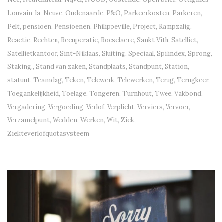
Louvain-la-Neuve
,
Oudenaarde
,
P&O
,
Parkeerkosten
,
Parkeren
,
Pelt
,
pensioen
,
Pensioenen
,
Philippeville
,
Project
,
Rampzalig
,
Reactie
,
Rechten
,
Recuperatie
,
Roeselaere
,
Sankt Vith
,
Satelliet
,
Satellietkantoor
,
Sint-Niklaas
,
Sluiting
,
Speciaal
,
Spilindex
,
Sprong
,
Staking.
,
Stand van zaken
,
Standplaats
,
Standpunt
,
Station
,
statuut
,
Teamdag
,
Teken
,
Telewerk
,
Telewerken
,
Terug
,
Terugkeer
,
Toegankelijkheid
,
Toelage
,
Tongeren
,
Turnhout
,
Twee
,
Vakbond
,
Vergadering
,
Vergoeding
,
Verlof
,
Verplicht
,
Verviers
,
Vervoer
,
Verzamelpunt
,
Wedden
,
Werken
,
Wit
,
Ziek
,
Ziekteverlofquotasysteem