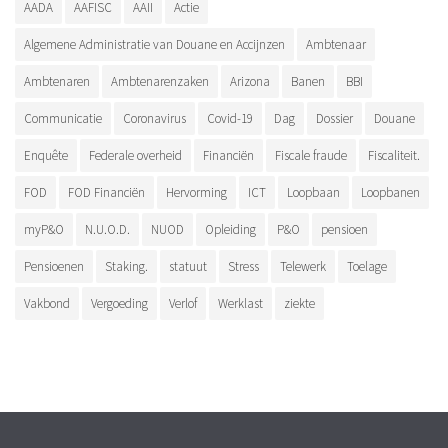
AADA
AAFISC
AAII
Actie
Algemene Administratie van Douane en Accijnzen
Ambtenaar
Ambtenaren
Ambtenarenzaken
Arizona
Banen
BBI
Communicatie
Coronavirus
Covid-19
Dag
Dossier
Douane
Enquête
Federale overheid
Financiën
Fiscale fraude
Fiscaliteit.
FOD
FOD Financiën
Hervorming
ICT
Loopbaan
Loopbanen
myP&O
N.U.O.D.
NUOD
Opleiding
P&O
pensioen
Pensioenen
Staking.
statuut
Stress
Telewerk
Toelage
Vakbond
Vergoeding
Verlof
Werklast
ziekte