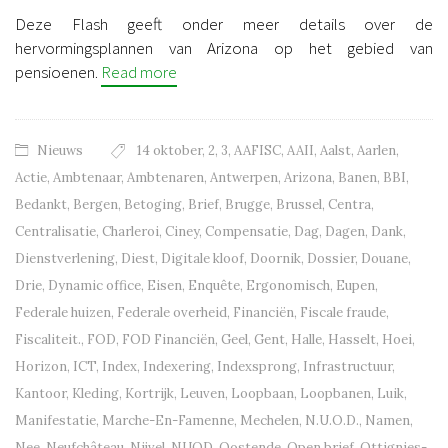
Deze Flash geeft onder meer details over de
hervormingsplannen van Arizona op het gebied van
pensioenen.
Read more
Nieuws
14 oktober
,
2
,
3
,
AAFISC
,
AAII
,
Aalst
,
Aarlen
,
Actie
,
Ambtenaar
,
Ambtenaren
,
Antwerpen
,
Arizona
,
Banen
,
BBI
,
Bedankt
,
Bergen
,
Betoging
,
Brief
,
Brugge
,
Brussel
,
Centra
,
Centralisatie
,
Charleroi
,
Ciney
,
Compensatie
,
Dag
,
Dagen
,
Dank
,
Dienstverlening
,
Diest
,
Digitale kloof
,
Doornik
,
Dossier
,
Douane
,
Drie
,
Dynamic office
,
Eisen
,
Enquête
,
Ergonomisch
,
Eupen
,
Federale huizen
,
Federale overheid
,
Financiën
,
Fiscale fraude
,
Fiscaliteit.
,
FOD
,
FOD Financiën
,
Geel
,
Gent
,
Halle
,
Hasselt
,
Hoei
,
Horizon
,
ICT
,
Index
,
Indexering
,
Indexsprong
,
Infrastructuur
,
Kantoor
,
Kleding
,
Kortrijk
,
Leuven
,
Loopbaan
,
Loopbanen
,
Luik
,
Manifestatie
,
Marche-En-Famenne
,
Mechelen
,
N.U.O.D.
,
Namen
,
Nee
,
Neufchâteau
,
Nijvel
,
NUOD
,
Oostende
,
Open brief
,
Ottignies-