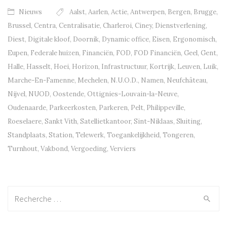
Nieuws
Aalst
,
Aarlen
,
Actie
,
Antwerpen
,
Bergen
,
Brugge
,
Brussel
,
Centra
,
Centralisatie
,
Charleroi
,
Ciney
,
Dienstverlening
,
Diest
,
Digitale kloof
,
Doornik
,
Dynamic office
,
Eisen
,
Ergonomisch
,
Eupen
,
Federale huizen
,
Financiën
,
FOD
,
FOD Financiën
,
Geel
,
Gent
,
Halle
,
Hasselt
,
Hoei
,
Horizon
,
Infrastructuur
,
Kortrijk
,
Leuven
,
Luik
,
Marche-En-Famenne
,
Mechelen
,
N.U.O.D.
,
Namen
,
Neufchâteau
,
Nijvel
,
NUOD
,
Oostende
,
Ottignies-Louvain-la-Neuve
,
Oudenaarde
,
Parkeerkosten
,
Parkeren
,
Pelt
,
Philippeville
,
Roeselaere
,
Sankt Vith
,
Satellietkantoor
,
Sint-Niklaas
,
Sluiting
,
Standplaats
,
Station
,
Telewerk
,
Toegankelijkheid
,
Tongeren
,
Turnhout
,
Vakbond
,
Vergoeding
,
Verviers
Recherche: