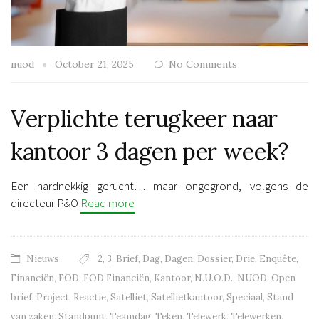
nuod
October 21, 2025
No Comments
Verplichte terugkeer naar
kantoor 3 dagen per week?
Een hardnekkig gerucht… maar ongegrond, volgens de
directeur P&O
Read more
Nieuws
2
,
3
,
Brief
,
Dag
,
Dagen
,
Dossier
,
Drie
,
Enquête
,
Financiën
,
FOD
,
FOD Financiën
,
Kantoor
,
N.U.O.D.
,
NUOD
,
Open
brief
,
Project
,
Reactie
,
Satelliet
,
Satellietkantoor
,
Speciaal
,
Stand
van zaken
,
Standpunt
,
Teamdag
,
Teken
,
Telewerk
,
Telewerken
,