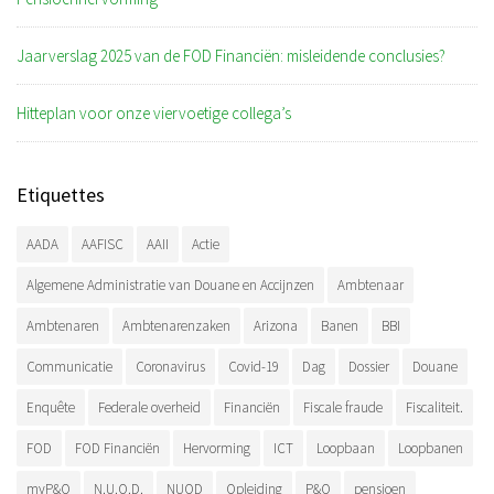
Jaarverslag 2025 van de FOD Financiën: misleidende conclusies?
Hitteplan voor onze viervoetige collega’s
Etiquettes
AADA
AAFISC
AAII
Actie
Algemene Administratie van Douane en Accijnzen
Ambtenaar
Ambtenaren
Ambtenarenzaken
Arizona
Banen
BBI
Communicatie
Coronavirus
Covid-19
Dag
Dossier
Douane
Enquête
Federale overheid
Financiën
Fiscale fraude
Fiscaliteit.
FOD
FOD Financiën
Hervorming
ICT
Loopbaan
Loopbanen
myP&O
N.U.O.D.
NUOD
Opleiding
P&O
pensioen