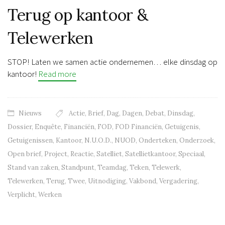
Terug op kantoor &
Telewerken
STOP! Laten we samen actie ondernemen… elke dinsdag op
kantoor!
Read more
Nieuws
Actie
,
Brief
,
Dag
,
Dagen
,
Debat
,
Dinsdag
,
Dossier
,
Enquête
,
Financiën
,
FOD
,
FOD Financiën
,
Getuigenis
,
Getuigenissen
,
Kantoor
,
N.U.O.D.
,
NUOD
,
Onderteken
,
Onderzoek
,
Open brief
,
Project
,
Reactie
,
Satelliet
,
Satellietkantoor
,
Speciaal
,
Stand van zaken
,
Standpunt
,
Teamdag
,
Teken
,
Telewerk
,
Telewerken
,
Terug
,
Twee
,
Uitnodiging
,
Vakbond
,
Vergadering
,
Verplicht
,
Werken