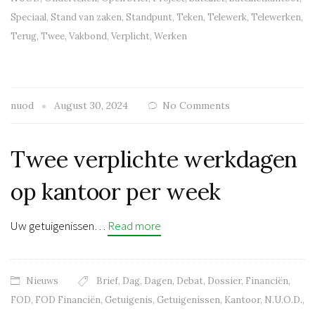
Speciaal
,
Stand van zaken
,
Standpunt
,
Teken
,
Telewerk
,
Telewerken
,
Terug
,
Twee
,
Vakbond
,
Verplicht
,
Werken
nuod
August 30, 2024
No Comments
Twee verplichte werkdagen
op kantoor per week
Uw getuigenissen…
Read more
Nieuws
Brief
,
Dag
,
Dagen
,
Debat
,
Dossier
,
Financiën
,
FOD
,
FOD Financiën
,
Getuigenis
,
Getuigenissen
,
Kantoor
,
N.U.O.D.
,