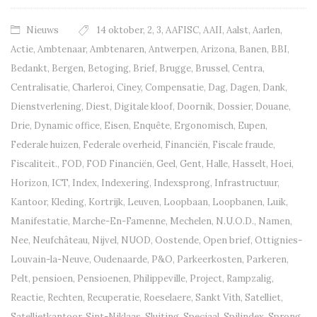
Nieuws
14 oktober
,
2
,
3
,
AAFISC
,
AAII
,
Aalst
,
Aarlen
,
Actie
,
Ambtenaar
,
Ambtenaren
,
Antwerpen
,
Arizona
,
Banen
,
BBI
,
Bedankt
,
Bergen
,
Betoging
,
Brief
,
Brugge
,
Brussel
,
Centra
,
Centralisatie
,
Charleroi
,
Ciney
,
Compensatie
,
Dag
,
Dagen
,
Dank
,
Dienstverlening
,
Diest
,
Digitale kloof
,
Doornik
,
Dossier
,
Douane
,
Drie
,
Dynamic office
,
Eisen
,
Enquête
,
Ergonomisch
,
Eupen
,
Federale huizen
,
Federale overheid
,
Financiën
,
Fiscale fraude
,
Fiscaliteit.
,
FOD
,
FOD Financiën
,
Geel
,
Gent
,
Halle
,
Hasselt
,
Hoei
,
Horizon
,
ICT
,
Index
,
Indexering
,
Indexsprong
,
Infrastructuur
,
Kantoor
,
Kleding
,
Kortrijk
,
Leuven
,
Loopbaan
,
Loopbanen
,
Luik
,
Manifestatie
,
Marche-En-Famenne
,
Mechelen
,
N.U.O.D.
,
Namen
,
Nee
,
Neufchâteau
,
Nijvel
,
NUOD
,
Oostende
,
Open brief
,
Ottignies-
Louvain-la-Neuve
,
Oudenaarde
,
P&O
,
Parkeerkosten
,
Parkeren
,
Pelt
,
pensioen
,
Pensioenen
,
Philippeville
,
Project
,
Rampzalig
,
Reactie
,
Rechten
,
Recuperatie
,
Roeselaere
,
Sankt Vith
,
Satelliet
,
Satellietkantoor
,
Sint-Niklaas
,
Sluiting
,
Speciaal
,
Spilindex
,
Sprong
,