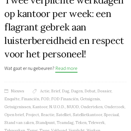
Twee verplichte werkdagen
op kantoor per week: een
flagrant gebrek aan
luisterbereidheid en respect
voor het personeel!
Wat gaat er nu gebeuren?
Read more
Nieuws
Actie
,
Brief
,
Dag
,
Dagen
,
Debat
,
Dossier
,
Enquête
,
Financiën
,
FOD
,
FOD Financiën
,
Getuigenis
,
Getuigenissen
,
Kantoor
,
N.U.O.D.
,
NUOD
,
Onderteken
,
Onderzoek
,
Open brief
,
Project
,
Reactie
,
Satelliet
,
Satellietkantoor
,
Speciaal
,
Stand van zaken
,
Standpunt
,
Teamdag
,
Teken
,
Telewerk
,
Telewerken
,
Terug
,
Twee
,
Vakbond
,
Verplicht
,
Werken