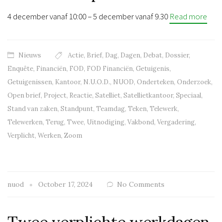
4 december vanaf 10:00 – 5 december vanaf 9.30
Read more
Nieuws
Actie
,
Brief
,
Dag
,
Dagen
,
Debat
,
Dossier
,
Enquête
,
Financiën
,
FOD
,
FOD Financiën
,
Getuigenis
,
Getuigenissen
,
Kantoor
,
N.U.O.D.
,
NUOD
,
Onderteken
,
Onderzoek
,
Open brief
,
Project
,
Reactie
,
Satelliet
,
Satellietkantoor
,
Speciaal
,
Stand van zaken
,
Standpunt
,
Teamdag
,
Teken
,
Telewerk
,
Telewerken
,
Terug
,
Twee
,
Uitnodiging
,
Vakbond
,
Vergadering
,
Verplicht
,
Werken
,
Zoom
nuod
October 17, 2024
No Comments