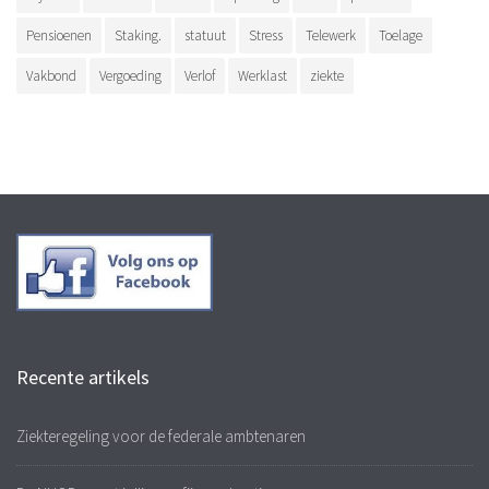
Pensioenen
Staking.
statuut
Stress
Telewerk
Toelage
Vakbond
Vergoeding
Verlof
Werklast
ziekte
Recente artikels
Ziekteregeling voor de federale ambtenaren