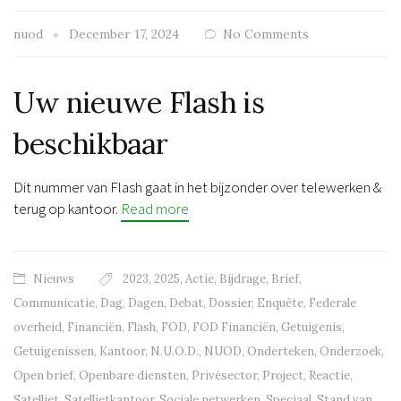
nuod
December 17, 2024
No Comments
Uw nieuwe Flash is
beschikbaar
Dit nummer van Flash gaat in het bijzonder over telewerken &
terug op kantoor.
Read more
Nieuws
2023
,
2025
,
Actie
,
Bijdrage
,
Brief
,
Communicatie
,
Dag
,
Dagen
,
Debat
,
Dossier
,
Enquête
,
Federale
overheid
,
Financiën
,
Flash
,
FOD
,
FOD Financiën
,
Getuigenis
,
Getuigenissen
,
Kantoor
,
N.U.O.D.
,
NUOD
,
Onderteken
,
Onderzoek
,
Open brief
,
Openbare diensten
,
Privésector
,
Project
,
Reactie
,
Satelliet
,
Satellietkantoor
,
Sociale netwerken
,
Speciaal
,
Stand van