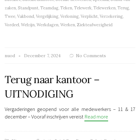
zaken
,
Standpunt
,
Teamdag
,
Teken
,
Telewerk
,
Telewerken
,
Terug
,
Twee
,
Vakbond
,
Vergelijking
,
Verloning
,
Verplicht
,
Verzekering
,
Vordeel
,
Welzijn
,
Werkdagen
,
Werken
,
Ziekteafwezigheid
nuod
December 7, 2024
No Comments
Terug naar kantoor –
UITNODIGING
Vergaderingen geopend voor alle medewerkers – 11 & 17
december – Vooraf inschrijven vereist
Read more