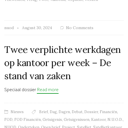
nuod
August 30, 2024
No Comments
Twee verplichte werkdagen
op kantoor per week – De
stand van zaken
Speciaal dossier
Read more
Nieuws
Brief
,
Dag
,
Dagen
,
Debat
,
Dossier
,
Financiën
,
FOD
,
FOD Financiën
,
Getuigenis
,
Getuigenissen
,
Kantoor
,
N.U.O.D.
,
NUOD
,
Onderteken
,
Open brief
,
Project
,
Satelliet
,
Satellietkantoor
,