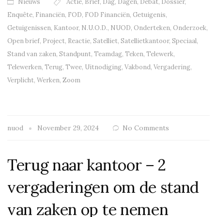
Nieuws
Actie
,
Brief
,
Dag
,
Dagen
,
Debat
,
Dossier
,
Enquête
,
Financiën
,
FOD
,
FOD Financiën
,
Getuigenis
,
Getuigenissen
,
Kantoor
,
N.U.O.D.
,
NUOD
,
Onderteken
,
Onderzoek
,
Open brief
,
Project
,
Reactie
,
Satelliet
,
Satellietkantoor
,
Speciaal
,
Stand van zaken
,
Standpunt
,
Teamdag
,
Teken
,
Telewerk
,
Telewerken
,
Terug
,
Twee
,
Uitnodiging
,
Vakbond
,
Vergadering
,
Verplicht
,
Werken
,
Zoom
nuod
November 29, 2024
No Comments
Terug naar kantoor – 2
vergaderingen om de stand
van zaken op te nemen