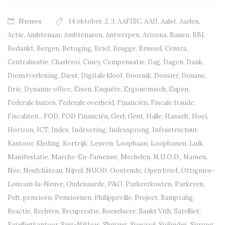
Nieuws
14 oktober
,
2
,
3
,
AAFISC
,
AAII
,
Aalst
,
Aarlen
,
Actie
,
Ambtenaar
,
Ambtenaren
,
Antwerpen
,
Arizona
,
Banen
,
BBI
,
Bedankt
,
Bergen
,
Betoging
,
Brief
,
Brugge
,
Brussel
,
Centra
,
Centralisatie
,
Charleroi
,
Ciney
,
Compensatie
,
Dag
,
Dagen
,
Dank
,
Dienstverlening
,
Diest
,
Digitale kloof
,
Doornik
,
Dossier
,
Douane
,
Drie
,
Dynamic office
,
Eisen
,
Enquête
,
Ergonomisch
,
Eupen
,
Federale huizen
,
Federale overheid
,
Financiën
,
Fiscale fraude
,
Fiscaliteit.
,
FOD
,
FOD Financiën
,
Geel
,
Gent
,
Halle
,
Hasselt
,
Hoei
,
Horizon
,
ICT
,
Index
,
Indexering
,
Indexsprong
,
Infrastructuur
,
Kantoor
,
Kleding
,
Kortrijk
,
Leuven
,
Loopbaan
,
Loopbanen
,
Luik
,
Manifestatie
,
Marche-En-Famenne
,
Mechelen
,
N.U.O.D.
,
Namen
,
Nee
,
Neufchâteau
,
Nijvel
,
NUOD
,
Oostende
,
Open brief
,
Ottignies-
Louvain-la-Neuve
,
Oudenaarde
,
P&O
,
Parkeerkosten
,
Parkeren
,
Pelt
,
pensioen
,
Pensioenen
,
Philippeville
,
Project
,
Rampzalig
,
Reactie
,
Rechten
,
Recuperatie
,
Roeselaere
,
Sankt Vith
,
Satelliet
,
Satellietkantoor
,
Sint-Niklaas
,
Sluiting
,
Speciaal
,
Spilindex
,
Sprong
,