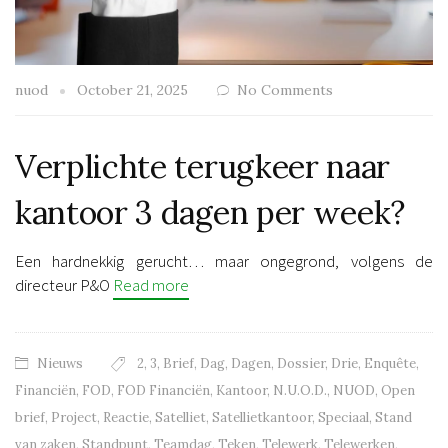
nuod
October 21, 2025
No Comments
Verplichte terugkeer naar
kantoor 3 dagen per week?
Een hardnekkig gerucht… maar ongegrond, volgens de
directeur P&O
Read more
Nieuws
2
,
3
,
Brief
,
Dag
,
Dagen
,
Dossier
,
Drie
,
Enquête
,
Financiën
,
FOD
,
FOD Financiën
,
Kantoor
,
N.U.O.D.
,
NUOD
,
Open
brief
,
Project
,
Reactie
,
Satelliet
,
Satellietkantoor
,
Speciaal
,
Stand
van zaken
,
Standpunt
,
Teamdag
,
Teken
,
Telewerk
,
Telewerken
,