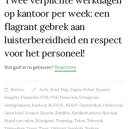
Twee verplichte werkdagen
op kantoor per week: een
flagrant gebrek aan
luisterbereidheid en respect
voor het personeel!
Wat gaat er nu gebeuren?
Read more
Nieuws
Actie
,
Brief
,
Dag
,
Dagen
,
Debat
,
Dossier
,
Enquête
,
Financiën
,
FOD
,
FOD Financiën
,
Getuigenis
,
Getuigenissen
,
Kantoor
,
N.U.O.D.
,
NUOD
,
Onderteken
,
Onderzoek
,
Open brief
,
Project
,
Reactie
,
Satelliet
,
Satellietkantoor
,
Speciaal
,
Stand van zaken
,
Standpunt
,
Teamdag
,
Teken
,
Telewerk
,
Telewerken
,
Terug
,
Twee
,
Vakbond
,
Verplicht
,
Werken