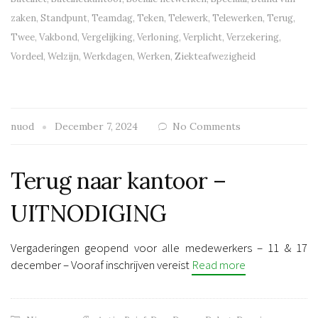
zaken
,
Standpunt
,
Teamdag
,
Teken
,
Telewerk
,
Telewerken
,
Terug
,
Twee
,
Vakbond
,
Vergelijking
,
Verloning
,
Verplicht
,
Verzekering
,
Vordeel
,
Welzijn
,
Werkdagen
,
Werken
,
Ziekteafwezigheid
nuod
December 7, 2024
No Comments
Terug naar kantoor –
UITNODIGING
Vergaderingen geopend voor alle medewerkers – 11 & 17
december – Vooraf inschrijven vereist
Read more