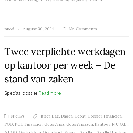
nuod
August 30, 2024
No Comments
Twee verplichte werkdagen
op kantoor per week – De
stand van zaken
Speciaal dossier
Read more
Nieuws
Brief
,
Dag
,
Dagen
,
Debat
,
Dossier
,
Financiën
,
FOD
,
FOD Financiën
,
Getuigenis
,
Getuigenissen
,
Kantoor
,
N.U.O.D.
,
NUOD
,
Onderteken
,
Open brief
,
Project
,
Satelliet
,
Satellietkantoor
,