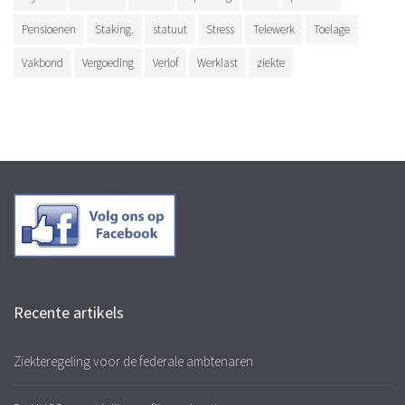
Pensioenen
Staking.
statuut
Stress
Telewerk
Toelage
Vakbond
Vergoeding
Verlof
Werklast
ziekte
Recente artikels
Ziekteregeling voor de federale ambtenaren