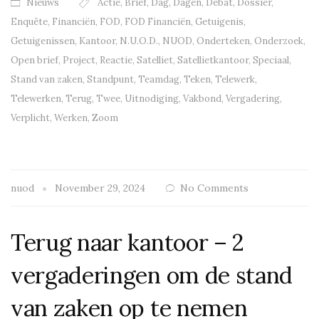
Nieuws
Actie
,
Brief
,
Dag
,
Dagen
,
Debat
,
Dossier
,
Enquête
,
Financiën
,
FOD
,
FOD Financiën
,
Getuigenis
,
Getuigenissen
,
Kantoor
,
N.U.O.D.
,
NUOD
,
Onderteken
,
Onderzoek
,
Open brief
,
Project
,
Reactie
,
Satelliet
,
Satellietkantoor
,
Speciaal
,
Stand van zaken
,
Standpunt
,
Teamdag
,
Teken
,
Telewerk
,
Telewerken
,
Terug
,
Twee
,
Uitnodiging
,
Vakbond
,
Vergadering
,
Verplicht
,
Werken
,
Zoom
nuod
November 29, 2024
No Comments
Terug naar kantoor – 2
vergaderingen om de stand
van zaken op te nemen