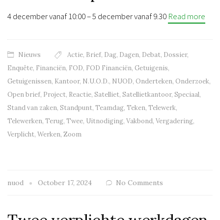
4 december vanaf 10:00 – 5 december vanaf 9.30
Read more
Nieuws
Actie
,
Brief
,
Dag
,
Dagen
,
Debat
,
Dossier
,
Enquête
,
Financiën
,
FOD
,
FOD Financiën
,
Getuigenis
,
Getuigenissen
,
Kantoor
,
N.U.O.D.
,
NUOD
,
Onderteken
,
Onderzoek
,
Open brief
,
Project
,
Reactie
,
Satelliet
,
Satellietkantoor
,
Speciaal
,
Stand van zaken
,
Standpunt
,
Teamdag
,
Teken
,
Telewerk
,
Telewerken
,
Terug
,
Twee
,
Uitnodiging
,
Vakbond
,
Vergadering
,
Verplicht
,
Werken
,
Zoom
nuod
October 17, 2024
No Comments