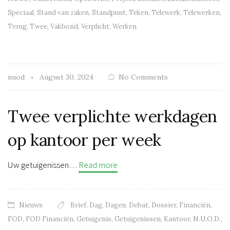
Speciaal
,
Stand van zaken
,
Standpunt
,
Teken
,
Telewerk
,
Telewerken
,
Terug
,
Twee
,
Vakbond
,
Verplicht
,
Werken
nuod
August 30, 2024
No Comments
Twee verplichte werkdagen
op kantoor per week
Uw getuigenissen…
Read more
Nieuws
Brief
,
Dag
,
Dagen
,
Debat
,
Dossier
,
Financiën
,
FOD
,
FOD Financiën
,
Getuigenis
,
Getuigenissen
,
Kantoor
,
N.U.O.D.
,