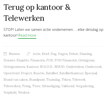
Terug op kantoor &
Telewerken
STOP! Laten we samen actie ondernemen… elke dinsdag op
kantoor!
Read more
Nieuws
Actie
,
Brief
,
Dag
,
Dagen
,
Debat
,
Dinsdag
,
Dossier
,
Enquête
,
Financiën
,
FOD
,
FOD Financiën
,
Getuigenis
,
Getuigenissen
,
Kantoor
,
N.U.O.D.
,
NUOD
,
Onderteken
,
Onderzoek
,
Open brief
,
Project
,
Reactie
,
Satelliet
,
Satellietkantoor
,
Speciaal
,
Stand van zaken
,
Standpunt
,
Teamdag
,
Teken
,
Telewerk
,
Telewerken
,
Terug
,
Twee
,
Uitnodiging
,
Vakbond
,
Vergadering
,
Verplicht
,
Werken