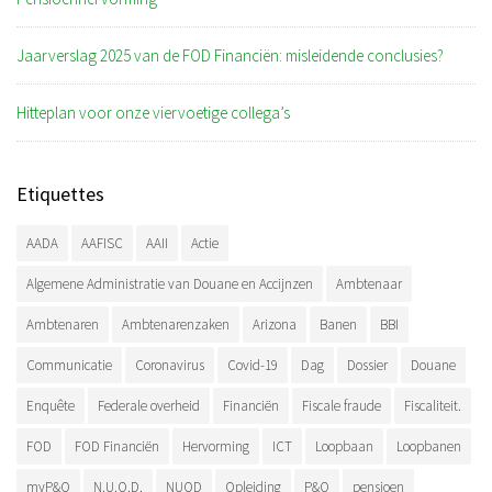
Jaarverslag 2025 van de FOD Financiën: misleidende conclusies?
Hitteplan voor onze viervoetige collega’s
Etiquettes
AADA
AAFISC
AAII
Actie
Algemene Administratie van Douane en Accijnzen
Ambtenaar
Ambtenaren
Ambtenarenzaken
Arizona
Banen
BBI
Communicatie
Coronavirus
Covid-19
Dag
Dossier
Douane
Enquête
Federale overheid
Financiën
Fiscale fraude
Fiscaliteit.
FOD
FOD Financiën
Hervorming
ICT
Loopbaan
Loopbanen
myP&O
N.U.O.D.
NUOD
Opleiding
P&O
pensioen