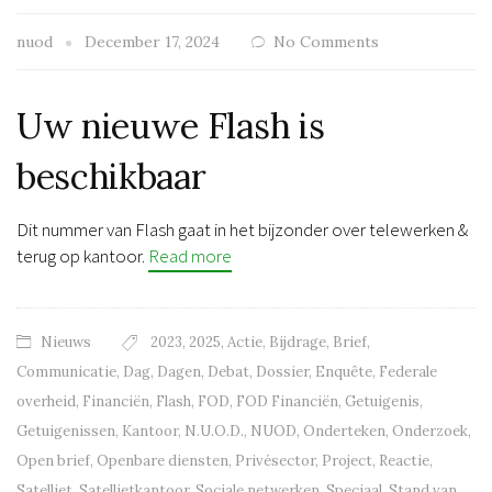
nuod
December 17, 2024
No Comments
Uw nieuwe Flash is
beschikbaar
Dit nummer van Flash gaat in het bijzonder over telewerken &
terug op kantoor.
Read more
Nieuws
2023
,
2025
,
Actie
,
Bijdrage
,
Brief
,
Communicatie
,
Dag
,
Dagen
,
Debat
,
Dossier
,
Enquête
,
Federale
overheid
,
Financiën
,
Flash
,
FOD
,
FOD Financiën
,
Getuigenis
,
Getuigenissen
,
Kantoor
,
N.U.O.D.
,
NUOD
,
Onderteken
,
Onderzoek
,
Open brief
,
Openbare diensten
,
Privésector
,
Project
,
Reactie
,
Satelliet
,
Satellietkantoor
,
Sociale netwerken
,
Speciaal
,
Stand van