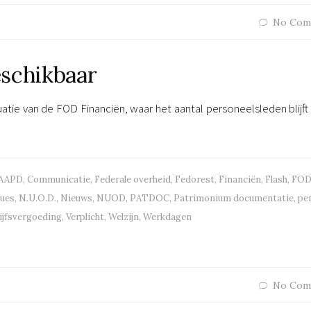
No Com
eschikbaar
tuatie van de FOD Financiën, waar het aantal personeelsleden blijft
AAPD
,
Communicatie
,
Federale overheid
,
Fedorest
,
Financiën
,
Flash
,
FO
ques
,
N.U.O.D.
,
Nieuws
,
NUOD
,
PATDOC
,
Patrimonium documentatie
,
pe
ijfsvergoeding
,
Verplicht
,
Welzijn
,
Werkdagen
No Com