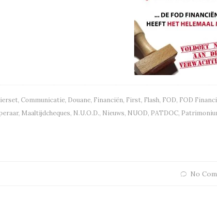
ierset
,
Communicatie
,
Douane
,
Financiën
,
First
,
Flash
,
FOD
,
FOD Financ
peraar
,
Maaltijdcheques
,
N.U.O.D.
,
Nieuws
,
NUOD
,
PATDOC
,
Patrimoni
No Com