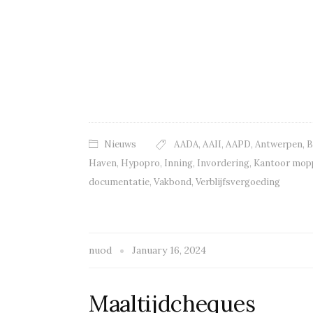
Nieuws
AADA
,
AAII
,
AAPD
,
Antwerpen
,
B
Haven
,
Hypopro
,
Inning
,
Invordering
,
Kantoor mop
documentatie
,
Vakbond
,
Verblijfsvergoeding
nuod
January 16, 2024
Maaltijdcheques