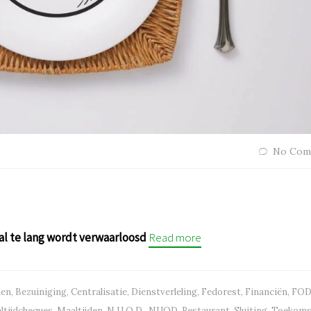
No Com
al te lang wordt verwaarloosd
Read more
nen
,
Bezuiniging
,
Centralisatie
,
Dienstverleling
,
Fedorest
,
Financiën
,
FO
ltijdcheques
,
Maaltijden
,
N.U.O.D.
,
NUOD
,
Restaurant
,
Sluiting
,
Toekoms