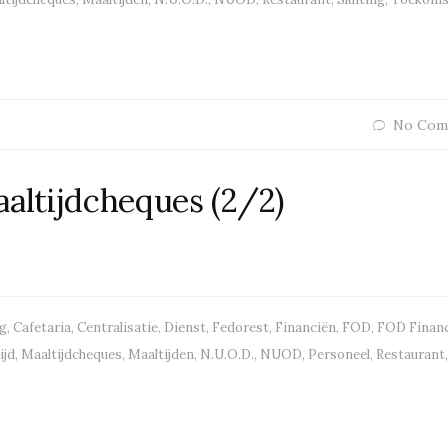
No Com
aaltijdcheques (2/2)
g
,
Cafetaria
,
Centralisatie
,
Dienst
,
Fedorest
,
Financiën
,
FOD
,
FOD Finan
ijd
,
Maaltijdcheques
,
Maaltijden
,
N.U.O.D.
,
NUOD
,
Personeel
,
Restaurant
,