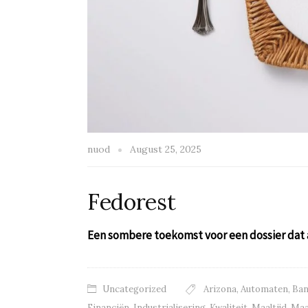
nuod
August 25, 2025
Fedorest
Een sombere toekomst voor een dossier dat 
Uncategorized
Arizona
,
Automaten
,
Ba
Financiën
,
Industrialisering
,
Kwaliteit
,
Maaltijd
,
Maa