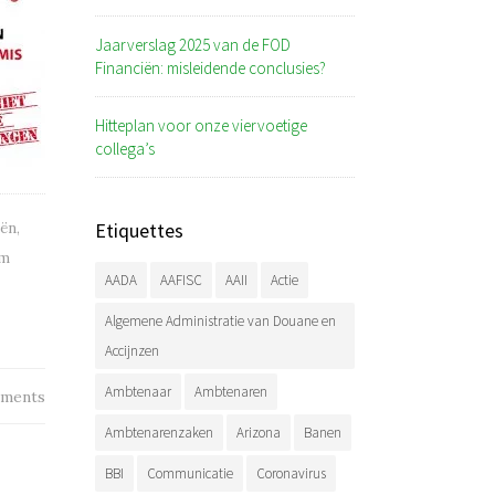
Jaarverslag 2025 van de FOD
Financiën: misleidende conclusies?
Hitteplan voor onze viervoetige
collega’s
Etiquettes
iën
,
um
AADA
AAFISC
AAII
Actie
Algemene Administratie van Douane en
Accijnzen
Ambtenaar
Ambtenaren
ments
Ambtenarenzaken
Arizona
Banen
BBI
Communicatie
Coronavirus