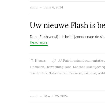
nuod
June 6, 2024
Uw nieuwe Flash is b
Deze Flash verwijst in het bijzonder naar de si
Read more
Nieuws
AA Patrimoniumdocumentatie
,
Financiën
,
Hervorming
,
Jobs
,
Kantoor
,
Maaltijdche
Slachtoffers
,
Sollicitanten
,
Telewerk
,
Vakbond
,
Verbl
nuod
March 25, 2024