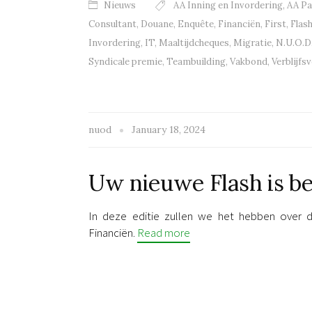
Nieuws
AA Inning en Invordering
,
AA P
Consultant
,
Douane
,
Enquête
,
Financiën
,
First
,
Flas
Invordering
,
IT
,
Maaltijdcheques
,
Migratie
,
N.U.O.D
Syndicale premie
,
Teambuilding
,
Vakbond
,
Verblijfs
nuod
January 18, 2024
Uw nieuwe Flash is b
In deze editie zullen we het hebben over 
Financiën.
Read more