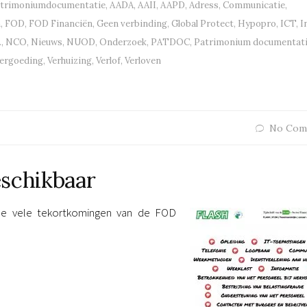
atrimoniumdocumentatie
,
AADA
,
AAII
,
AAPD
,
Adress
,
Communicatie
,
h
,
FOD
,
FOD Financiën
,
Geen verbinding
,
Global Protect
,
Hypopro
,
ICT
,
I
.
,
NCO
,
Nieuws
,
NUOD
,
Onderzoek
,
PATDOC
,
Patrimonium documentat
vergoeding
,
Verhuizing
,
Verlof
,
Verloven
No Com
eschikbaar
de vele tekortkomingen van de FOD