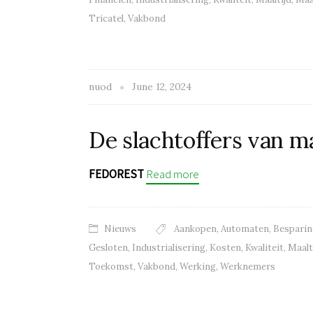
Tricatel
,
Vakbond
nuod
June 12, 2024
De slachtoffers van m
FEDOREST
Read more
Nieuws
Aankopen
,
Automaten
,
Besparin
Gesloten
,
Industrialisering
,
Kosten
,
Kwaliteit
,
Maalt
Toekomst
,
Vakbond
,
Werking
,
Werknemers