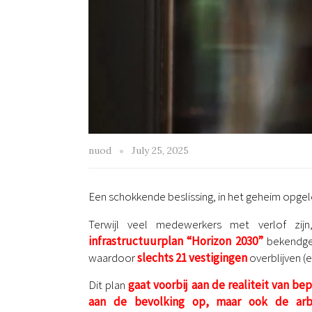
nuod
July 25, 2025
Een schokkende beslissing, in het geheim opge
Terwijl veel medewerkers met verlof zijn
infrastructuurplan “Horizon 2030”
bekendgem
waardoor
slechts 21 vestigingen
overblijven 
Dit plan
gaat voorbij aan de realiteit van be
aan de bevolking op, maar ook de arb