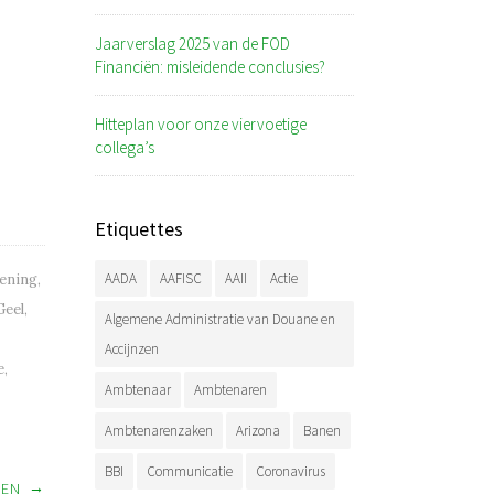
Jaarverslag 2025 van de FOD
Financiën: misleidende conclusies?
Hitteplan voor onze viervoetige
collega’s
Etiquettes
AADA
AAFISC
AAII
Actie
lening
,
Geel
,
Algemene Administratie van Douane en
Accijnzen
e
,
Ambtenaar
Ambtenaren
Ambtenarenzaken
Arizona
Banen
BBI
Communicatie
Coronavirus
→
NEN