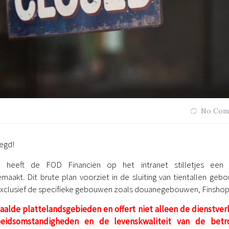
No Com
legd!
, heeft de FOD Financiën op het intranet stilletjes een
aakt. Dit brute plan voorziet in de sluiting van tientallen geb
(exclusief de specifieke gebouwen zoals douanegebouwen, Finsho
paalde plattelandsgebieden en offert niet alleen de dienstver
eidsomstandigheden en de levenskwaliteit van de betr