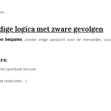
gina…
ige logica met zware gevolgen
en besparen
, zonder enige aandacht voor de menselijke, soci
rs:
n het openbaar vervoer
ede reiskosten…)