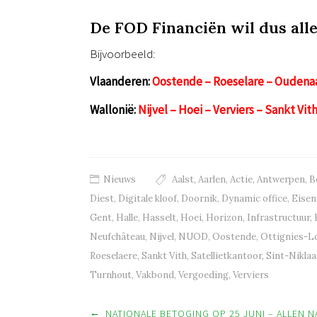
De FOD Financiën wil dus alle
Bijvoorbeeld:
Vlaanderen:
Oostende – Roeselare – Oudenaar
Wallonië:
Nijvel – Hoei – Verviers – Sankt Vi
Nieuws
Aalst
,
Aarlen
,
Actie
,
Antwerpen
,
B
Diest
,
Digitale kloof
,
Doornik
,
Dynamic office
,
Eisen
Gent
,
Halle
,
Hasselt
,
Hoei
,
Horizon
,
Infrastructuur
,
Neufchâteau
,
Nijvel
,
NUOD
,
Oostende
,
Ottignies-L
Roeselaere
,
Sankt Vith
,
Satellietkantoor
,
Sint-Niklaa
Turnhout
,
Vakbond
,
Vergoeding
,
Verviers
←
NATIONALE BETOGING OP 25 JUNI – ALLEN N