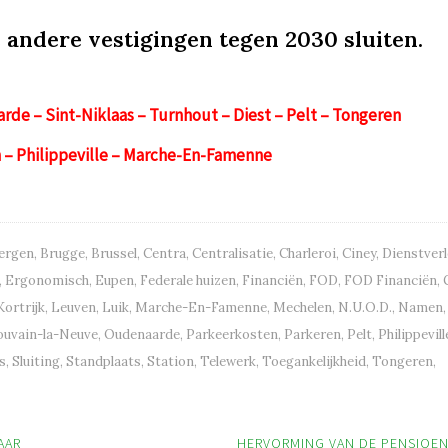
 andere vestigingen tegen 2030 sluiten.
de – Sint-Niklaas – Turnhout – Diest – Pelt – Tongeren
th – Philippeville – Marche-En-Famenne
ergen
,
Brugge
,
Brussel
,
Centra
,
Centralisatie
,
Charleroi
,
Ciney
,
Dienstver
,
Ergonomisch
,
Eupen
,
Federale huizen
,
Financiën
,
FOD
,
FOD Financiën
,
Kortrijk
,
Leuven
,
Luik
,
Marche-En-Famenne
,
Mechelen
,
N.U.O.D.
,
Namen
,
ouvain-la-Neuve
,
Oudenaarde
,
Parkeerkosten
,
Parkeren
,
Pelt
,
Philippevill
s
,
Sluiting
,
Standplaats
,
Station
,
Telewerk
,
Toegankelijkheid
,
Tongeren
,
AAR
HERVORMING VAN DE PENSIOE