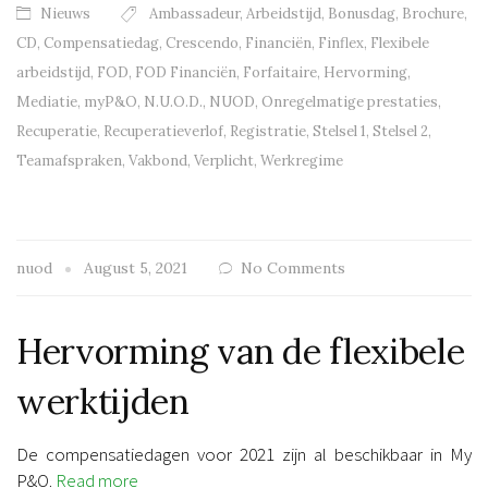
Nieuws
Ambassadeur
,
Arbeidstijd
,
Bonusdag
,
Brochure
,
CD
,
Compensatiedag
,
Crescendo
,
Financiën
,
Finflex
,
Flexibele
arbeidstijd
,
FOD
,
FOD Financiën
,
Forfaitaire
,
Hervorming
,
Mediatie
,
myP&O
,
N.U.O.D.
,
NUOD
,
Onregelmatige prestaties
,
Recuperatie
,
Recuperatieverlof
,
Registratie
,
Stelsel 1
,
Stelsel 2
,
Teamafspraken
,
Vakbond
,
Verplicht
,
Werkregime
nuod
August 5, 2021
No Comments
Hervorming van de flexibele
werktijden
De compensatiedagen voor 2021 zijn al beschikbaar in My
P&O.
Read more