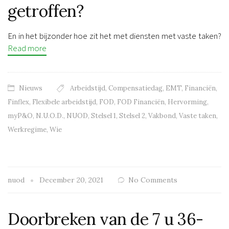
getroffen?
En in het bijzonder hoe zit het met diensten met vaste taken?
Read more
Nieuws
Arbeidstijd
,
Compensatiedag
,
EMT
,
Financiën
,
Finflex
,
Flexibele arbeidstijd
,
FOD
,
FOD Financiën
,
Hervorming
,
myP&O
,
N.U.O.D.
,
NUOD
,
Stelsel 1
,
Stelsel 2
,
Vakbond
,
Vaste taken
,
Werkregime
,
Wie
nuod
December 20, 2021
No Comments
Doorbreken van de 7 u 36-