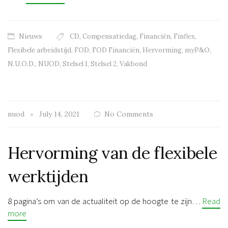
Nieuws
CD
,
Compensatiedag
,
Financiën
,
Finflex
,
Flexibele arbeidstijd
,
FOD
,
FOD Financiën
,
Hervorming
,
myP&O
,
N.U.O.D.
,
NUOD
,
Stelsel 1
,
Stelsel 2
,
Vakbond
nuod
July 14, 2021
No Comments
Hervorming van de flexibele
werktijden
8 pagina’s om van de actualiteit op de hoogte te zijn…
Read
more