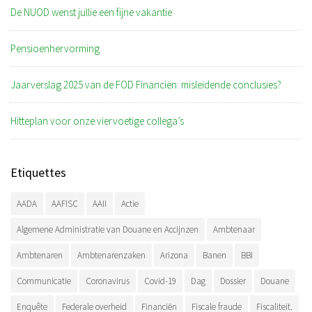
De NUOD wenst jullie een fijne vakantie
Pensioenhervorming
Jaarverslag 2025 van de FOD Financiën: misleidende conclusies?
Hitteplan voor onze viervoetige collega’s
Etiquettes
AADA
AAFISC
AAII
Actie
Algemene Administratie van Douane en Accijnzen
Ambtenaar
Ambtenaren
Ambtenarenzaken
Arizona
Banen
BBI
Communicatie
Coronavirus
Covid-19
Dag
Dossier
Douane
Enquête
Federale overheid
Financiën
Fiscale fraude
Fiscaliteit.