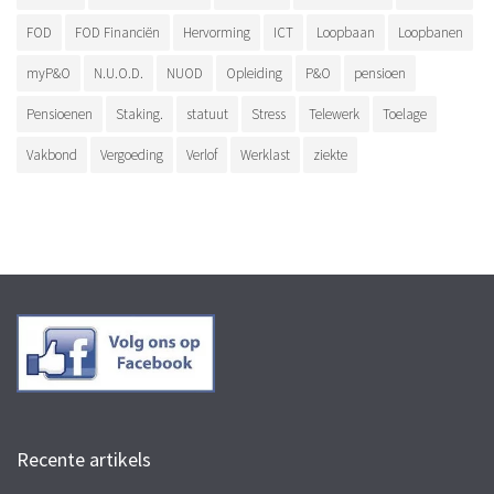
FOD
FOD Financiën
Hervorming
ICT
Loopbaan
Loopbanen
myP&O
N.U.O.D.
NUOD
Opleiding
P&O
pensioen
Pensioenen
Staking.
statuut
Stress
Telewerk
Toelage
Vakbond
Vergoeding
Verlof
Werklast
ziekte
Recente artikels