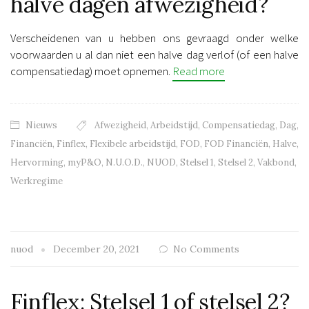
halve dagen afwezigheid?
Verscheidenen van u hebben ons gevraagd onder welke
voorwaarden u al dan niet een halve dag verlof (of een halve
compensatiedag) moet opnemen.
Read more
Nieuws
Afwezigheid
,
Arbeidstijd
,
Compensatiedag
,
Dag
,
Financiën
,
Finflex
,
Flexibele arbeidstijd
,
FOD
,
FOD Financiën
,
Halve
,
Hervorming
,
myP&O
,
N.U.O.D.
,
NUOD
,
Stelsel 1
,
Stelsel 2
,
Vakbond
,
Werkregime
nuod
December 20, 2021
No Comments
Finflex: Stelsel 1 of stelsel 2?