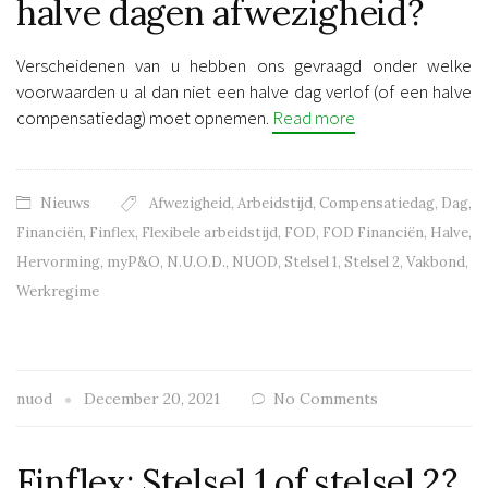
halve dagen afwezigheid?
Verscheidenen van u hebben ons gevraagd onder welke
voorwaarden u al dan niet een halve dag verlof (of een halve
compensatiedag) moet opnemen.
Read more
Nieuws
Afwezigheid
,
Arbeidstijd
,
Compensatiedag
,
Dag
,
Financiën
,
Finflex
,
Flexibele arbeidstijd
,
FOD
,
FOD Financiën
,
Halve
,
Hervorming
,
myP&O
,
N.U.O.D.
,
NUOD
,
Stelsel 1
,
Stelsel 2
,
Vakbond
,
Werkregime
nuod
December 20, 2021
No Comments
Finflex: Stelsel 1 of stelsel 2?