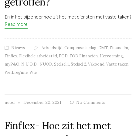
getroffen?
En in het bijzonder hoe zit het met diensten met vaste taken?
Read more
Nieuws
Arbeidstijd
,
Compensatiedag
,
EMT
,
Financiën
,
Finflex
,
Flexibele arbeidstijd
,
FOD
,
FOD Financiën
,
Hervorming
,
myP&O
,
N.U.O.D.
,
NUOD
,
Stelsel 1
,
Stelsel 2
,
Vakbond
,
Vaste taken
,
Werkregime
,
Wie
nuod
December 20, 2021
No Comments
Finflex- Hoe zit het met