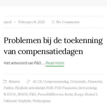
nuod
February 8, 2023
No Comments
Problemen bij de toekenning
van compensatiedagen
Het antwoord van P&O…
Read more
Nieuws
AV
,
CD
,
Compensatiedag
,
Crescendo
,
Financiën
,
Finflex
,
Flexibele arbeidstijd
,
FOD
,
FOD Financiën
,
Hervorming
,
N.U.O.D.
,
NUOD
,
P&O
,
PersoSelfService
,
Recht
,
Scope
,
Stelsel 2
,
Vakbond
,
Verplicht
,
Werkregime