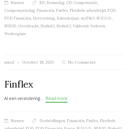
Nieuws
BD
,
Bonusdag
,
CD
,
Compensatie
,
Compensatiedag
,
Financiën
,
Finflex
,
Flexibele arbeidstijd
,
FOD
,
FOD Financiën
,
Hervorming
,
Kalenderjaar
,
myP&O
,
N.U.O.D.
,
NUOD
,
Overdracht
,
Stelsel 1
,
Stelsel 2
,
Vakbond
,
Verloren
,
Werkregime
nuod
October 18, 2021
No Comments
Finflex
Al een verandering…
Read more
Nieuws
Doelstellingen
,
Financiën
,
Finflex
,
Flexibele
arbeidstijd
,
FOD
,
FOD Financiën
,
Keuze
,
N.U.O.D.
,
NUOD
,
Stelsel 1
,