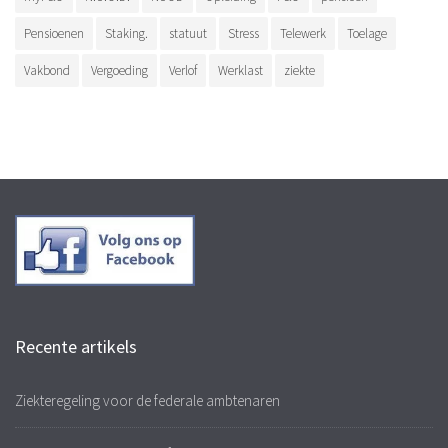
Pensioenen
Staking.
statuut
Stress
Telewerk
Toelage
Vakbond
Vergoeding
Verlof
Werklast
ziekte
Recente artikels
Ziekteregeling voor de federale ambtenaren