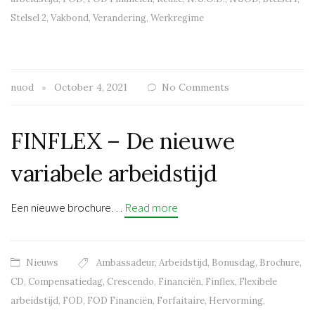
Stelsel 2
,
Vakbond
,
Verandering
,
Werkregime
nuod
October 4, 2021
No Comments
FINFLEX – De nieuwe
variabele arbeidstijd
Een nieuwe brochure…
Read more
Nieuws
Ambassadeur
,
Arbeidstijd
,
Bonusdag
,
Brochure
,
CD
,
Compensatiedag
,
Crescendo
,
Financiën
,
Finflex
,
Flexibele
arbeidstijd
,
FOD
,
FOD Financiën
,
Forfaitaire
,
Hervorming
,