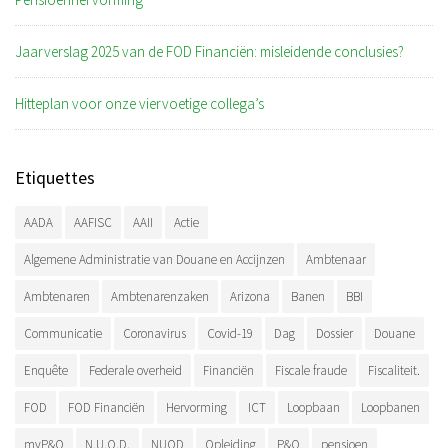
Jaarverslag 2025 van de FOD Financiën: misleidende conclusies?
Hitteplan voor onze viervoetige collega’s
Etiquettes
AADA
AAFISC
AAII
Actie
Algemene Administratie van Douane en Accijnzen
Ambtenaar
Ambtenaren
Ambtenarenzaken
Arizona
Banen
BBI
Communicatie
Coronavirus
Covid-19
Dag
Dossier
Douane
Enquête
Federale overheid
Financiën
Fiscale fraude
Fiscaliteit.
FOD
FOD Financiën
Hervorming
ICT
Loopbaan
Loopbanen
myP&O
N.U.O.D.
NUOD
Opleiding
P&O
pensioen