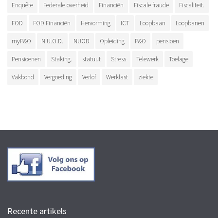
Enquête
Federale overheid
Financiën
Fiscale fraude
Fiscaliteit.
FOD
FOD Financiën
Hervorming
ICT
Loopbaan
Loopbanen
myP&O
N.U.O.D.
NUOD
Opleiding
P&O
pensioen
Pensioenen
Staking.
statuut
Stress
Telewerk
Toelage
Vakbond
Vergoeding
Verlof
Werklast
ziekte
Recente artikels