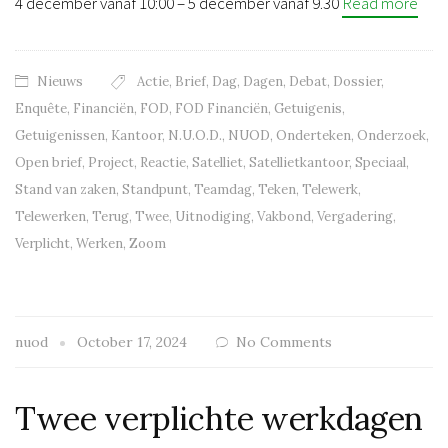
4 december vanaf 10:00 – 5 december vanaf 9.30
Read more
Nieuws
Actie
,
Brief
,
Dag
,
Dagen
,
Debat
,
Dossier
,
Enquête
,
Financiën
,
FOD
,
FOD Financiën
,
Getuigenis
,
Getuigenissen
,
Kantoor
,
N.U.O.D.
,
NUOD
,
Onderteken
,
Onderzoek
,
Open brief
,
Project
,
Reactie
,
Satelliet
,
Satellietkantoor
,
Speciaal
,
Stand van zaken
,
Standpunt
,
Teamdag
,
Teken
,
Telewerk
,
Telewerken
,
Terug
,
Twee
,
Uitnodiging
,
Vakbond
,
Vergadering
,
Verplicht
,
Werken
,
Zoom
nuod
October 17, 2024
No Comments
Twee verplichte werkdagen