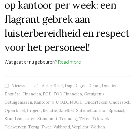
op kantoor per week: een
flagrant gebrek aan
luisterbereidheid en respect
voor het personeel!
Wat gaat er nu gebeuren?
Read more
Nieuws
Actie
,
Brief
,
Dag
,
Dagen
,
Debat
,
Dossier
,
Enquête
,
Financiën
,
FOD
,
FOD Financiën
,
Getuigenis
,
Getuigenissen
,
Kantoor
,
N.U.O.D.
,
NUOD
,
Onderteken
,
Onderzoek
,
Open brief
,
Project
,
Reactie
,
Satelliet
,
Satellietkantoor
,
Speciaal
,
Stand van zaken
,
Standpunt
,
Teamdag
,
Teken
,
Telewerk
,
Telewerken
,
Terug
,
Twee
,
Vakbond
,
Verplicht
,
Werken