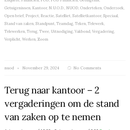
Enquête
,
Financiën
,
FOD
,
FOD Financiën
,
Getuigenis
,
Getuigenissen
,
Kantoor
,
N.U.O.D.
,
NUOD
,
Onderteken
,
Onderzoek
,
Open brief
,
Project
,
Reactie
,
Satelliet
,
Satellietkantoor
,
Speciaal
,
Stand van zaken
,
Standpunt
,
Teamdag
,
Teken
,
Telewerk
,
Telewerken
,
Terug
,
Twee
,
Uitnodiging
,
Vakbond
,
Vergadering
,
Verplicht
,
Werken
,
Zoom
nuod
November 29, 2024
No Comments
Terug naar kantoor – 2
vergaderingen om de stand
van zaken op te nemen