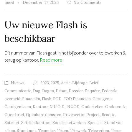
nuod
December 17, 2024
No Comments
Uw nieuwe Flash is
beschikbaar
Dit nummer van Flash gaat in het bijzonder over telewerken &
terug op kantoor.
Read more
Nieuws
2023
,
2025
,
Actie
,
Bijdrage
,
Brief
,
Communicatie
,
Dag
,
Dagen
,
Debat
,
Dossier
,
Enquête
,
Federale
overheid
,
Financiën
,
Flash
,
FOD
,
FOD Financiën
,
Getuigenis
,
Getuigenissen
,
Kantoor
,
N.U.O.D.
,
NUOD
,
Onderteken
,
Onderzoek
,
Open brief
,
Openbare diensten
,
Privésector
,
Project
,
Reactie
,
Satelliet
,
Satellietkantoor
,
Sociale netwerken
,
Speciaal
,
Stand van
zaken
,
Standpunt
,
Teamdag
,
Teken
,
Telewerk
,
Telewerken
,
Terug
,