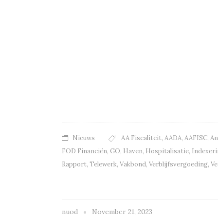
Nieuws
AA Fiscaliteit
,
AADA
,
AAFISC
,
An
FOD Financiën
,
GO
,
Haven
,
Hospitalisatie
,
Indexer
Rapport
,
Telewerk
,
Vakbond
,
Verblijfsvergoeding
,
Ve
nuod
November 21, 2023