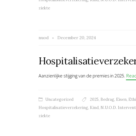
ziekte
nuod
December 20, 2024
Hospitalisatieverzeke
Aanzienlijke stijging van de premies in 2025.
Rea
Uncategorized
2025
,
Bedrag
,
Eisen
,
Eth
Hospitalisatieverzekering
,
Kind
,
N.U.O.D. Intervent
ziekte