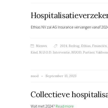
Hospitalisatieverzeke
Ethias NV zal AG Insurance vervangen vanaf 202
Nieuws
2024
,
Bedrag
,
Ethias
,
Financiën
Kind
,
N.U.O.D. Interventie
,
NUOD
,
Partner
,
Vakbon
nuod
September 13, 2023
Collectieve hospitalis
Wat met 2024?
Read more