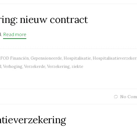
ring: nieuw contract
4.
Read more
,
FOD Financiën
,
Gepensioneerde
,
Hospitalisatie
,
Hospitalisatieverzeker
d
,
Verhoging
,
Verzekerde
,
Verzekering
,
ziekte
No Com
atieverzekering