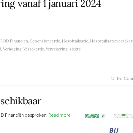
ing vanaf 1 januari 2024
,
FOD Financiën
,
Gepensioneerde
,
Hospitalisatie
,
Hospitalisatieverzeker
d
,
Verhoging
,
Verzekerde
,
Verzekering
,
ziekte
No Com
eschikbaar
FOD Financiën besproken.
Read more