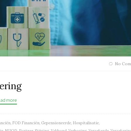
No Com
kering
ad more
anciën
,
FOD Financiën
,
Gepensioneerde
,
Hospitalisatie
,
ie
,
NUOD
,
Partner
,
Stijging
,
Vakbond
,
Verhoging
,
Verzekerde
,
Verzekerin