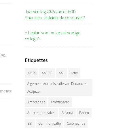
Jaarverslag 2025 van de FOD
Financiën: misleidende conclusies?
Hitteplan voor onze viervoetige
collega’s
ing
,
Etiquettes
AADA
AAFISC
AAII
Actie
Algemene Administratie van Douane en
ments
Accijnzen
Ambtenaar
Ambtenaren
Ambtenarenzaken
Arizona
Banen
BBI
Communicatie
Coronavirus