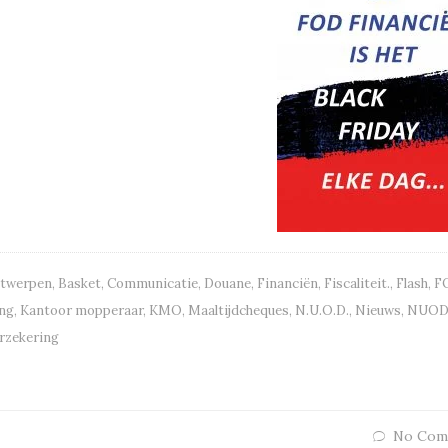
twerpen
,
Basket
,
Communicatie
,
Douane
,
Financiën
,
Fiscaliteit.
,
Flash
,
F
ing
,
Kantoor mopperaar
,
KMO
,
Maaltijdcheques
,
N.U.O.D.
,
Nieuws
,
NUO
rzekering
No Com