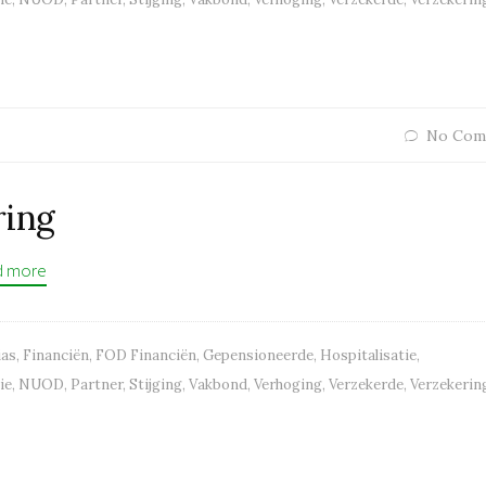
No Com
ring
d more
ias
,
Financiën
,
FOD Financiën
,
Gepensioneerde
,
Hospitalisatie
,
ie
,
NUOD
,
Partner
,
Stijging
,
Vakbond
,
Verhoging
,
Verzekerde
,
Verzekerin