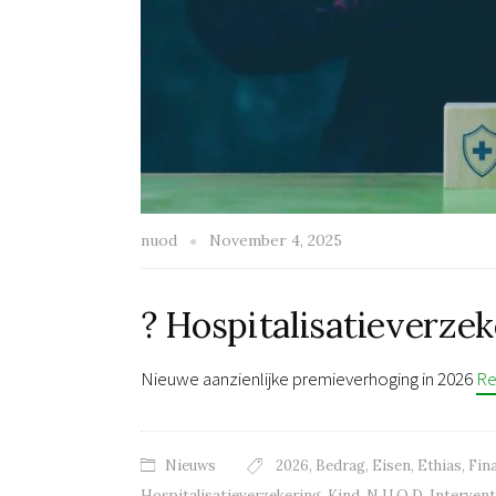
nuod
November 4, 2025
? Hospitalisatieverze
Nieuwe aanzienlijke premieverhoging in 2026
Re
Nieuws
2026
,
Bedrag
,
Eisen
,
Ethias
,
Fin
Hospitalisatieverzekering
,
Kind
,
N.U.O.D. Intervent