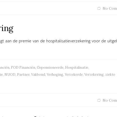
No Com
ring
t aan de premie van de hospitalisatieverzekering voor de uitge
anciën
,
FOD Financiën
,
Gepensioneerde
,
Hospitalisatie
,
ie
,
NUOD
,
Partner
,
Vakbond
,
Verhoging
,
Verzekerde
,
Verzekering
,
ziekte
No Com