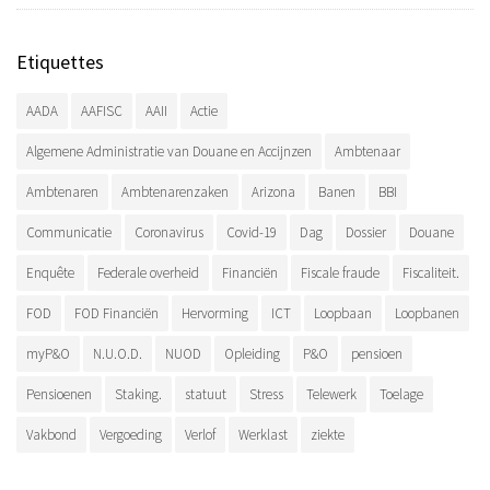
Etiquettes
AADA
AAFISC
AAII
Actie
Algemene Administratie van Douane en Accijnzen
Ambtenaar
Ambtenaren
Ambtenarenzaken
Arizona
Banen
BBI
Communicatie
Coronavirus
Covid-19
Dag
Dossier
Douane
Enquête
Federale overheid
Financiën
Fiscale fraude
Fiscaliteit.
FOD
FOD Financiën
Hervorming
ICT
Loopbaan
Loopbanen
myP&O
N.U.O.D.
NUOD
Opleiding
P&O
pensioen
Pensioenen
Staking.
statuut
Stress
Telewerk
Toelage
Vakbond
Vergoeding
Verlof
Werklast
ziekte