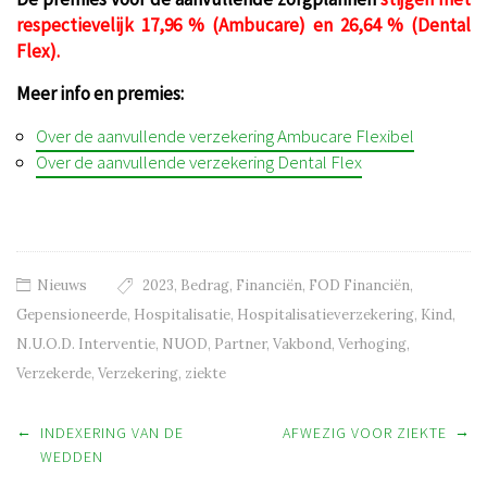
respectievelijk 17,96 % (Ambucare) en 26,64 % (Dental
Flex).
Meer info en premies:
Over de aanvullende verzekering Ambucare Flexibel
Over de aanvullende verzekering Dental Flex
Nieuws
2023
,
Bedrag
,
Financiën
,
FOD Financiën
,
Gepensioneerde
,
Hospitalisatie
,
Hospitalisatieverzekering
,
Kind
,
N.U.O.D. Interventie
,
NUOD
,
Partner
,
Vakbond
,
Verhoging
,
Verzekerde
,
Verzekering
,
ziekte
Post navigation
←
→
INDEXERING VAN DE
AFWEZIG VOOR ZIEKTE
WEDDEN