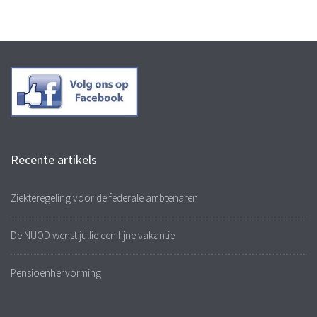
Recente artikels
Ziekteregeling voor de federale ambtenaren
De NUOD wenst jullie een fijne vakantie
Pensioenhervorming