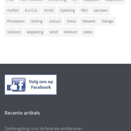
myP&O
N.U.O.D.
NUOD
Opleiding
P&O
pensioen
Pensioenen
Staking.
statuut
Stress
Telewerk
Toelage
Vakbond
Vergoeding
Verlof
Werklast
ziekte
Recente artikels
Ziekteregeling voor de federale ambtenaren