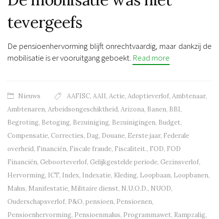
tevergeefs
De pensioenhervorming blijft onrechtvaardig, maar dankzij de
mobilisatie is er vooruitgang geboekt.
Read more
Nieuws
AAFISC
,
AAII
,
Actie
,
Adoptieverlof
,
Ambtenaar
,
Ambtenaren
,
Arbeidsongeschiktheid
,
Arizona
,
Banen
,
BBI
,
Begroting
,
Betoging
,
Bezuiniging
,
Bezuinigingen
,
Budget
,
Compensatie
,
Correcties
,
Dag
,
Douane
,
Eerste jaar
,
Federale
overheid
,
Financiën
,
Fiscale fraude
,
Fiscaliteit.
,
FOD
,
FOD
Financiën
,
Geboorteverlof
,
Gelijkgestelde periode
,
Gezinsverlof
,
Hervorming
,
ICT
,
Index
,
Indexatie
,
Kleding
,
Loopbaan
,
Loopbanen
,
Malus
,
Manifestatie
,
Militaire dienst
,
N.U.O.D.
,
NUOD
,
Ouderschapsverlof
,
P&O
,
pensioen
,
Pensioenen
,
Pensioenhervorming
,
Pensioenmalus
,
Programmawet
,
Rampzalig
,