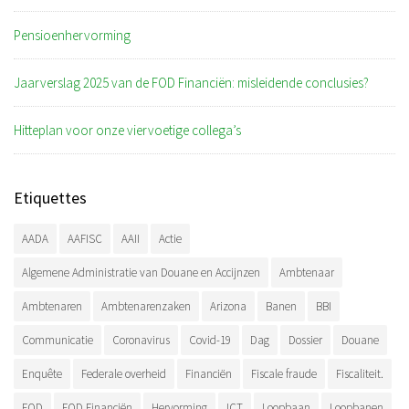
Pensioenhervorming
Jaarverslag 2025 van de FOD Financiën: misleidende conclusies?
Hitteplan voor onze viervoetige collega’s
Etiquettes
AADA
AAFISC
AAII
Actie
Algemene Administratie van Douane en Accijnzen
Ambtenaar
Ambtenaren
Ambtenarenzaken
Arizona
Banen
BBI
Communicatie
Coronavirus
Covid-19
Dag
Dossier
Douane
Enquête
Federale overheid
Financiën
Fiscale fraude
Fiscaliteit.
FOD
FOD Financiën
Hervorming
ICT
Loopbaan
Loopbanen