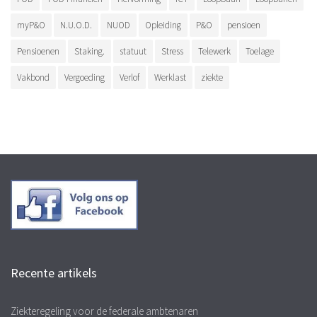
myP&O
N.U.O.D.
NUOD
Opleiding
P&O
pensioen
Pensioenen
Staking.
statuut
Stress
Telewerk
Toelage
Vakbond
Vergoeding
Verlof
Werklast
ziekte
Recente artikels
Ziekteregeling voor de federale ambtenaren