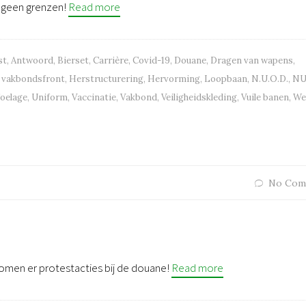
t geen grenzen!
Read more
st
,
Antwoord
,
Bierset
,
Carrière
,
Covid-19
,
Douane
,
Dragen van wapens
,
 vakbondsfront
,
Herstructurering
,
Hervorming
,
Loopbaan
,
N.U.O.D.
,
N
oelage
,
Uniform
,
Vaccinatie
,
Vakbond
,
Veiligheidskleding
,
Vuile banen
,
We
No Com
omen er protestacties bij de douane!
Read more