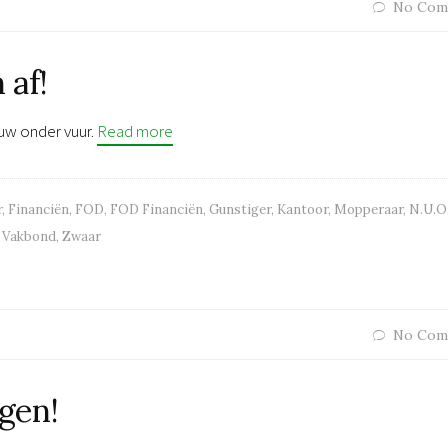
No Com
 af!
uw onder vuur.
Read more
r
,
Financiën
,
FOD
,
FOD Financiën
,
Gunstiger
,
Kantoor
,
Mopperaar
,
N.U.O
,
Vakbond
,
Zwaar
No Com
jgen!