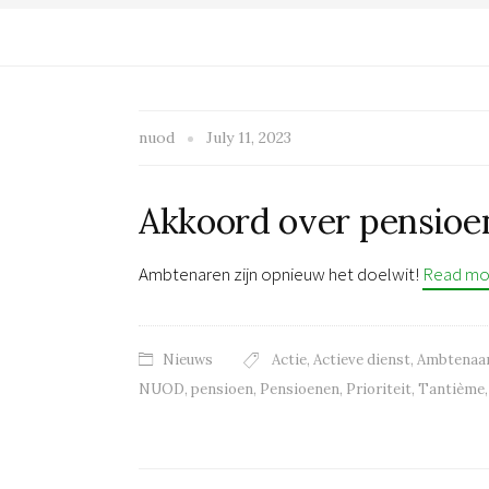
nuod
July 11, 2023
Akkoord over pensio
Ambtenaren zijn opnieuw het doelwit!
Read mo
Nieuws
Actie
,
Actieve dienst
,
Ambtenaa
NUOD
,
pensioen
,
Pensioenen
,
Prioriteit
,
Tantième