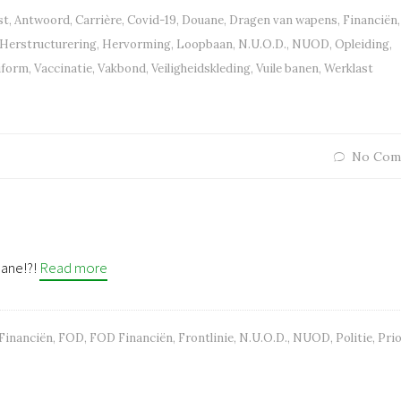
st
,
Antwoord
,
Carrière
,
Covid-19
,
Douane
,
Dragen van wapens
,
Financiën
Herstructurering
,
Hervorming
,
Loopbaan
,
N.U.O.D.
,
NUOD
,
Opleiding
,
iform
,
Vaccinatie
,
Vakbond
,
Veiligheidskleding
,
Vuile banen
,
Werklast
No Com
uane!?!
Read more
Financiën
,
FOD
,
FOD Financiën
,
Frontlinie
,
N.U.O.D.
,
NUOD
,
Politie
,
Prio