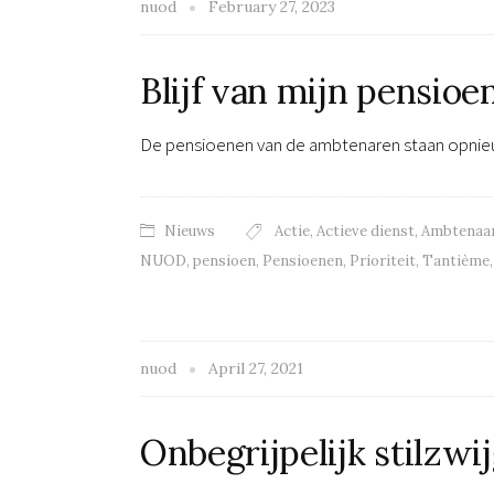
nuod
February 27, 2023
Blijf van mijn pensioen
De pensioenen van de ambtenaren staan opnie
Nieuws
Actie
,
Actieve dienst
,
Ambtenaa
NUOD
,
pensioen
,
Pensioenen
,
Prioriteit
,
Tantième
nuod
April 27, 2021
Onbegrijpelijk stilzwi