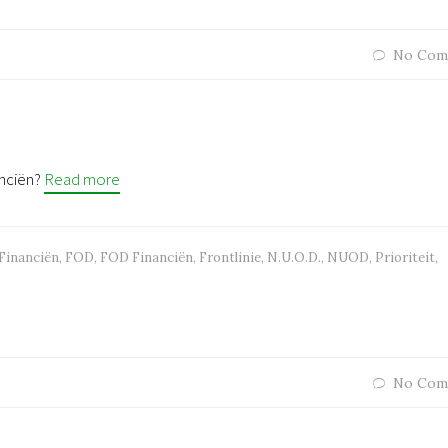
No Com
anciën?
Read more
Financiën
,
FOD
,
FOD Financiën
,
Frontlinie
,
N.U.O.D.
,
NUOD
,
Prioriteit
,
No Com