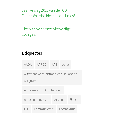
Jaarverslag 2025 van de FOD
Financiën: misleidende conclusies?
Hitteplan voor onze viervoetige
collega’s
Etiquettes
AADA
AAFISC
AAII
Actie
Algemene Administratie van Douane en
Accijnzen
Ambtenaar
Ambtenaren
Ambtenarenzaken
Arizona
Banen
BBI
Communicatie
Coronavirus