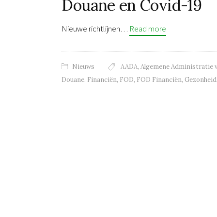
Douane en Covid-19
Nieuwe richtlijnen…
Read more
Nieuws
AADA
,
Algemene Administratie 
Douane
,
Financiën
,
FOD
,
FOD Financiën
,
Gezonheid