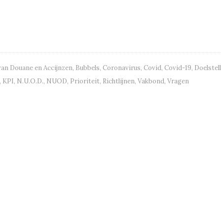
van Douane en Accijnzen
,
Bubbels
,
Coronavirus
,
Covid
,
Covid-19
,
Doelstel
,
KPI
,
N.U.O.D.
,
NUOD
,
Prioriteit
,
Richtlijnen
,
Vakbond
,
Vragen