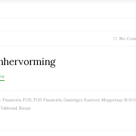
No Com
enhervorming
re
r
,
Financiën
,
FOD
,
FOD Financiën
,
Gunstiger
,
Kantoor
,
Mopperaar
,
N.U.O
,
Vakbond
,
Zwaar