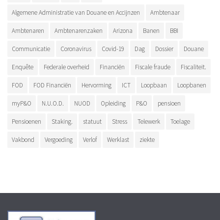
Algemene Administratie van Douane en Accijnzen
Ambtenaar
Ambtenaren
Ambtenarenzaken
Arizona
Banen
BBI
Communicatie
Coronavirus
Covid-19
Dag
Dossier
Douane
Enquête
Federale overheid
Financiën
Fiscale fraude
Fiscaliteit.
FOD
FOD Financiën
Hervorming
ICT
Loopbaan
Loopbanen
myP&O
N.U.O.D.
NUOD
Opleiding
P&O
pensioen
Pensioenen
Staking.
statuut
Stress
Telewerk
Toelage
Vakbond
Vergoeding
Verlof
Werklast
ziekte