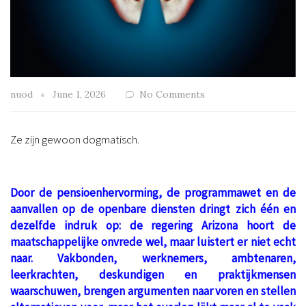
nuod
June 1, 2026
No Comments
Ze zijn gewoon dogmatisch.
.
Door de pensioenhervorming, de programmawet en de
aanvallen op de openbare diensten dringt zich één en
dezelfde indruk op: de regering Arizona hoort de
maatschappelijke onvrede wel, maar luistert er niet echt
naar. Vakbonden, werknemers, ambtenaren,
leerkrachten, deskundigen en praktijkmensen
waarschuwen, brengen argumenten naar voren en stellen