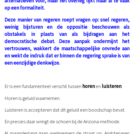
alternatieven voor, maar het overleg lijkt maar al te vaak
op een formaliteit.
Deze manier van regeren roept vragen op: snel regeren,
weinig bijsturen en de oppositie beschouwen als
obstakels in plaats van als bijdragen aan het
democratische debat. Deze aanpak ondermijnt het
vertrouwen, wakkert de maatschappelijke onvrede aan
en wekt de indruk dat er binnen de regering sprake is van
een eenzijdige denkwijze.
.
Er is een fundamenteel verschil tussen
horen
en
luisteren
.
Horen is geluid waarnemen.
Luisteren is accepteren dat dit geluid een boodschap bevat.
En precies daar wringt de schoen bij de Arizona-methode.
Al maandenlang gaan werknemers de straat op. Ambtenaren