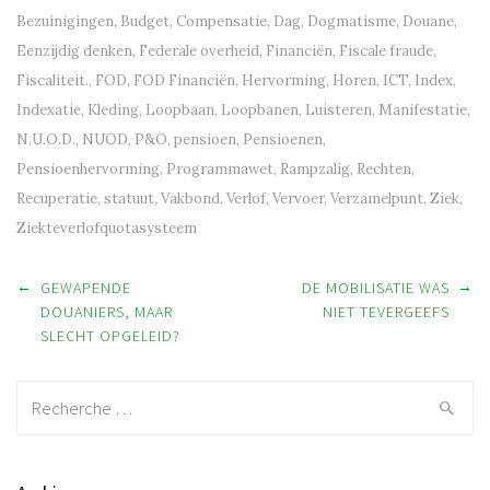
Bezuinigingen
,
Budget
,
Compensatie
,
Dag
,
Dogmatisme
,
Douane
,
Eenzijdig denken
,
Federale overheid
,
Financiën
,
Fiscale fraude
,
Fiscaliteit.
,
FOD
,
FOD Financiën
,
Hervorming
,
Horen
,
ICT
,
Index
,
Indexatie
,
Kleding
,
Loopbaan
,
Loopbanen
,
Luisteren
,
Manifestatie
,
N.U.O.D.
,
NUOD
,
P&O
,
pensioen
,
Pensioenen
,
Pensioenhervorming
,
Programmawet
,
Rampzalig
,
Rechten
,
Recuperatie
,
statuut
,
Vakbond
,
Verlof
,
Vervoer
,
Verzamelpunt
,
Ziek
,
Ziekteverlofquotasysteem
Post navigation
←
→
GEWAPENDE
DE MOBILISATIE WAS
DOUANIERS, MAAR
NIET TEVERGEEFS
SLECHT OPGELEID?
Recherche: