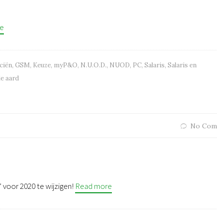
e
ciën
,
GSM
,
Keuze
,
myP&O
,
N.U.O.D.
,
NUOD
,
PC
,
Salaris
,
Salaris en
le aard
No Com
M
” voor 2020 te wijzigen!
Read more