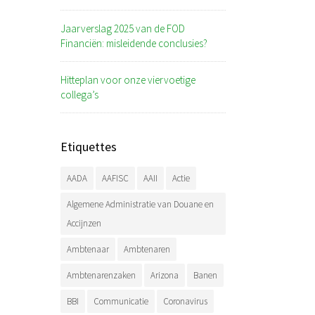
Jaarverslag 2025 van de FOD
Financiën: misleidende conclusies?
Hitteplan voor onze viervoetige
collega’s
Etiquettes
AADA
AAFISC
AAII
Actie
Algemene Administratie van Douane en
Accijnzen
Ambtenaar
Ambtenaren
Ambtenarenzaken
Arizona
Banen
BBI
Communicatie
Coronavirus