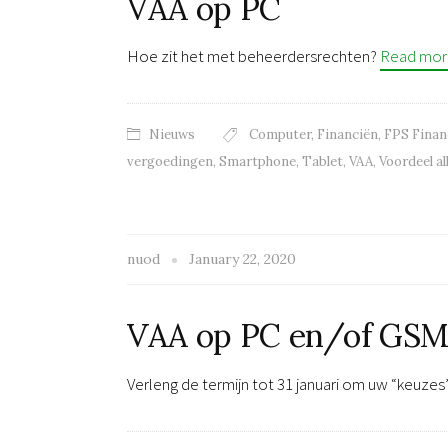
VAA op PC
Hoe zit het met beheerdersrechten?
Read mor
Nieuws
Computer
,
Financiën
,
FPS Finan
vergoedingen
,
Smartphone
,
Tablet
,
VAA
,
Voordeel al
nuod
January 22, 2020
VAA op PC en/of GS
Verleng de termijn tot 31 januari om uw “keuzes