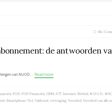
No Com
 abonnement: de antwoorden v
merkingen van NUOD…
Read more
nanciën
,
FOD
,
FOD Financiën
,
GSM
,
ICT
,
Intranet
,
Mobiel
,
N.U.O.D.
,
NU
ent
,
Smartphone
,
VAA
,
Vakbond
,
vertraging
,
Voordeel
,
Voordeel van alle a