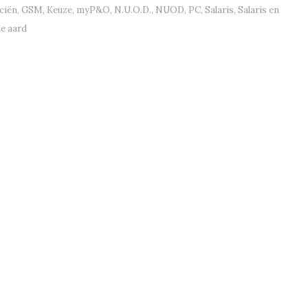
ciën
,
GSM
,
Keuze
,
myP&O
,
N.U.O.D.
,
NUOD
,
PC
,
Salaris
,
Salaris en
le aard