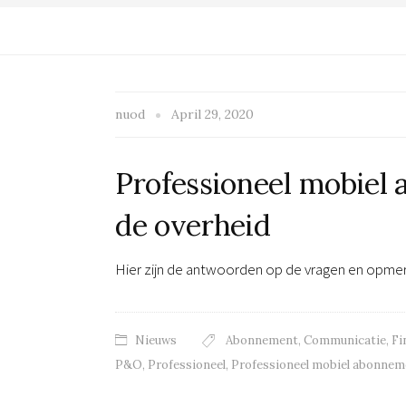
nuod
April 29, 2020
Professioneel mobiel
de overheid
Hier zijn de antwoorden op de vragen en op
Nieuws
Abonnement
,
Communicatie
,
Fi
P&O
,
Professioneel
,
Professioneel mobiel abonnem