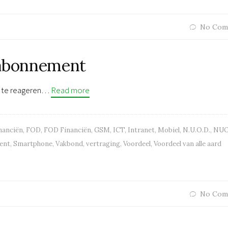
No Com
 abonnement
om te reageren…
Read more
nanciën
,
FOD
,
FOD Financiën
,
GSM
,
ICT
,
Intranet
,
Mobiel
,
N.U.O.D.
,
NU
ent
,
Smartphone
,
Vakbond
,
vertraging
,
Voordeel
,
Voordeel van alle aard
No Com