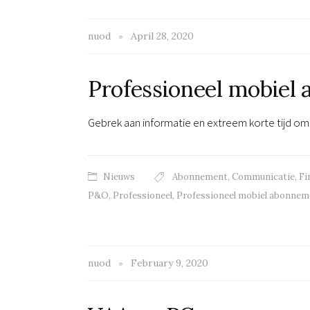
nuod
April 28, 2020
Professioneel mobiel
Gebrek aan informatie en extreem korte tijd 
Nieuws
Abonnement
,
Communicatie
,
Fi
P&O
,
Professioneel
,
Professioneel mobiel abonnem
nuod
February 9, 2020