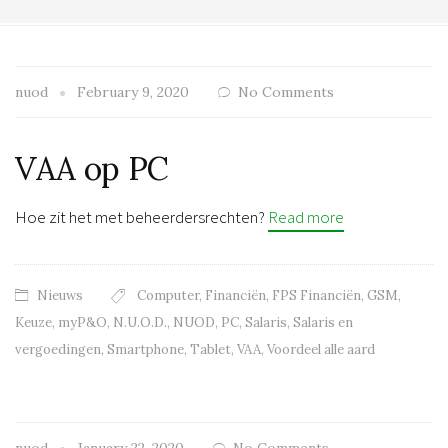
nuod
February 9, 2020
No Comments
VAA op PC
Hoe zit het met beheerdersrechten?
Read more
Nieuws
Computer
,
Financiën
,
FPS Financiën
,
GSM
,
Keuze
,
myP&O
,
N.U.O.D.
,
NUOD
,
PC
,
Salaris
,
Salaris en
vergoedingen
,
Smartphone
,
Tablet
,
VAA
,
Voordeel alle aard
nuod
January 22, 2020
No Comments