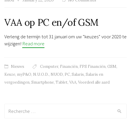
VAA op PC en/of GSM
Verleng de termijn tot 31 januari om uw “keuzes” voor 2020 te
wijzigen!
Read more
Nieuws
Computer
,
Financiën
,
FPS Financiën
,
GSM
,
Keuze
,
myP&O
,
N.U.O.D.
,
NUOD
,
PC
,
Salaris
,
Salaris en
vergoedingen
,
Smartphone
,
Tablet
,
VAA
,
Voordeel alle aard
Recherche: