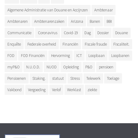
Algemene Administratie van Douane en Accijnzen
Ambtenaar
Ambtenaren
Ambtenarenzaken
Arizona
Banen
BBI
Communicatie
Coronavirus
Covid-19
Dag
Dossier
Douane
Enquête
Federale overheid
Financiën
Fiscale fraude
Fiscaliteit.
FOD
FOD Financiën
Hervorming
ICT
Loopbaan
Loopbanen
myP&O
N.U.O.D.
NUOD
Opleiding
P&O
pensioen
Pensioenen
Staking.
statuut
Stress
Telewerk
Toelage
Vakbond
Vergoeding
Verlof
Werklast
ziekte