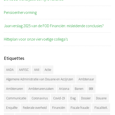
Pensioenhervorming
Jaarverslag 2025 van de FOD Financiën: misleidende conclusies?
Hitteplan voor onze viervoetige collega’s
Etiquettes
AADA
AAFISC
AAII
Actie
Algemene Administratie van Douane en Accijnzen
Ambtenaar
Ambtenaren
Ambtenarenzaken
Arizona
Banen
BBI
Communicatie
Coronavirus
Covid-19
Dag
Dossier
Douane
Enquête
Federale overheid
Financiën
Fiscale fraude
Fiscaliteit.