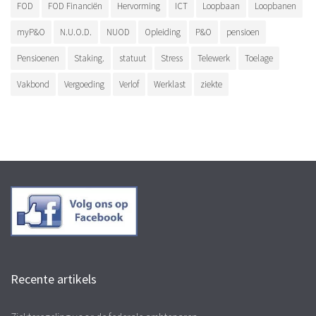
FOD
FOD Financiën
Hervorming
ICT
Loopbaan
Loopbanen
myP&O
N.U.O.D.
NUOD
Opleiding
P&O
pensioen
Pensioenen
Staking.
statuut
Stress
Telewerk
Toelage
Vakbond
Vergoeding
Verlof
Werklast
ziekte
Recente artikels