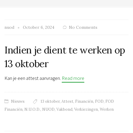
nuod
October 6, 2024
No Comments
Indien je dient te werken op
13 oktober
Kan je een attest aanvragen.
Read more
Nieuws
13 oktober
,
Attest
,
Financiën
,
FOD
,
FOD
Financiën
,
N.U.O.D.
,
NUOD
,
Vakbond
,
Verkiezingen
,
Werken