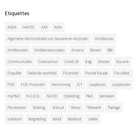
Etiquettes
AADA
AAFISC
AAII
Actie
Algemene Administratie van Douane en Accijnzen
Ambtenaar
Ambtenaren
Ambtenarenzaken
Arizona
Banen
BBI
Communicatie
Coronavirus
Covid-19
Dag
Dossier
Douane
Enquête
Federale overheid
Financiën
Fiscale fraude
Fiscaliteit.
FOD
FOD Financiën
Hervorming
ICT
Loopbaan
Loopbanen
myP&O
N.U.O.D.
NUOD
Opleiding
P&O
pensioen
Pensioenen
Staking.
statuut
Stress
Telewerk
Toelage
Vakbond
Vergoeding
Verlof
Werklast
ziekte