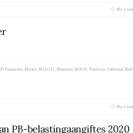
No Com
er
D Financiën
,
Medex
,
N.U.O.D.
,
Nummer
,
NUOD
,
Telefoon
,
Vakbond
,
Ziek
No Com
van PB-belastingaangiftes 2020