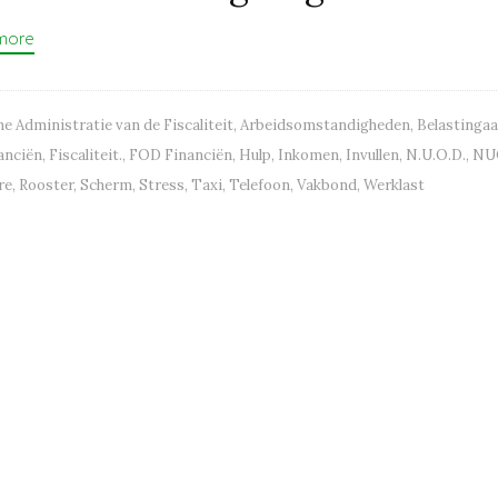
more
e Administratie van de Fiscaliteit
,
Arbeidsomstandigheden
,
Belastingaa
anciën
,
Fiscaliteit.
,
FOD Financiën
,
Hulp
,
Inkomen
,
Invullen
,
N.U.O.D.
,
NU
re
,
Rooster
,
Scherm
,
Stress
,
Taxi
,
Telefoon
,
Vakbond
,
Werklast