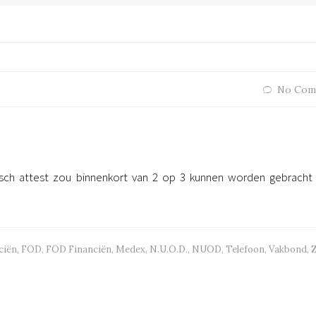
No Com
sch attest zou binnenkort van 2 op 3 kunnen worden gebracht 
ciën
,
FOD
,
FOD Financiën
,
Medex
,
N.U.O.D.
,
NUOD
,
Telefoon
,
Vakbond
,
Z