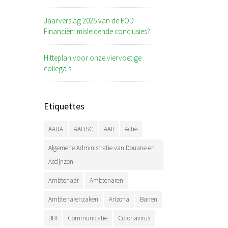
Jaarverslag 2025 van de FOD
Financiën: misleidende conclusies?
Hitteplan voor onze viervoetige
collega’s
Etiquettes
AADA
AAFISC
AAII
Actie
Algemene Administratie van Douane en
Accijnzen
Ambtenaar
Ambtenaren
Ambtenarenzaken
Arizona
Banen
BBI
Communicatie
Coronavirus