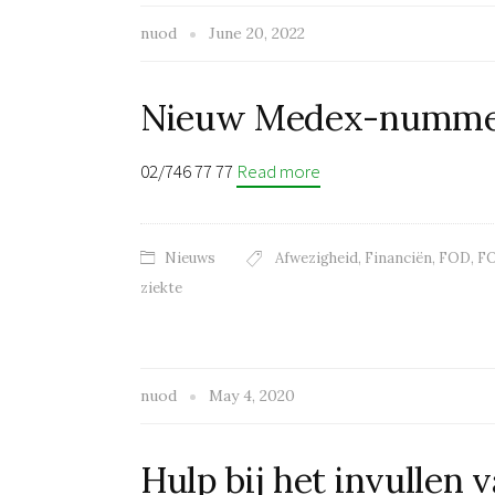
nuod
June 20, 2022
Nieuw Medex-numm
02/746 77 77
Read more
Nieuws
Afwezigheid
,
Financiën
,
FOD
,
FO
ziekte
nuod
May 4, 2020
Hulp bij het invullen 