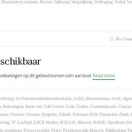
,
Statutairen
,
statuut
,
Stress
,
Vakbond
,
Vergelijking
,
Verhoging
,
Verlof
,
Ve
No Com
eschikbaar
wikkelingen op dit gebied komen ruim aan bod.
Read more
ordering
,
AA Patrimoniumdocumentatie
,
AADA
,
Absenteïsme
,
Actie
,
Alge
n
,
Beloningen
,
Burn-out
,
Call Center
,
Code
,
Codex
,
Communicatie
,
Contac
essie
,
Dossier
,
Douane
,
Enquête
,
Ethiek
,
Februari 2020
,
Financiën
,
Flash
,
dering
,
IT
,
Leeftijd
,
LUCS
,
Medex
,
N.U.O.D.
,
Nieuws
,
NUOD
,
Openbare Di
ie
,
pensioen
,
Persoverzicht
,
Privé
,
Psychosociale Risico's
,
Publicaties
,
Pu