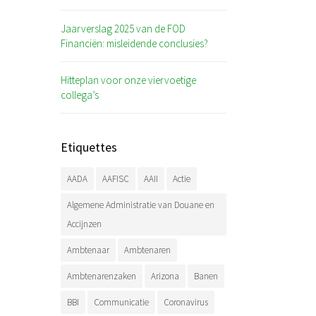
Jaarverslag 2025 van de FOD
Financiën: misleidende conclusies?
Hitteplan voor onze viervoetige
collega’s
Etiquettes
AADA
AAFISC
AAII
Actie
Algemene Administratie van Douane en
Accijnzen
Ambtenaar
Ambtenaren
Ambtenarenzaken
Arizona
Banen
BBI
Communicatie
Coronavirus