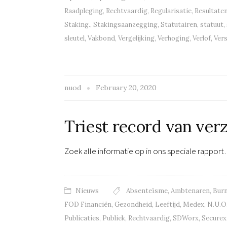
Raadpleging
,
Rechtvaardig
,
Regularisatie
,
Resultate
Staking.
,
Stakingsaanzegging
,
Statutairen
,
statuut
,
sleutel
,
Vakbond
,
Vergelijking
,
Verhoging
,
Verlof
,
Vers
nuod
February 20, 2020
Triest record van verz
Zoek alle informatie op in ons speciale rappor
Nieuws
Absenteïsme
,
Ambtenaren
,
Bur
FOD Financiën
,
Gezondheid
,
Leeftijd
,
Medex
,
N.U.O
Publicaties
,
Publiek
,
Rechtvaardig
,
SDWorx
,
Securex