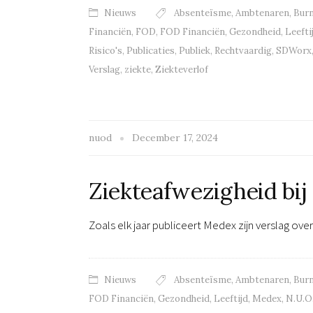
Nieuws
Absenteïsme
,
Ambtenaren
,
Bur
Financiën
,
FOD
,
FOD Financiën
,
Gezondheid
,
Leefti
Risico's
,
Publicaties
,
Publiek
,
Rechtvaardig
,
SDWorx
Verslag
,
ziekte
,
Ziekteverlof
nuod
December 17, 2024
Ziekteafwezigheid bij
Zoals elk jaar publiceert Medex zijn verslag ov
Nieuws
Absenteïsme
,
Ambtenaren
,
Bur
FOD Financiën
,
Gezondheid
,
Leeftijd
,
Medex
,
N.U.O