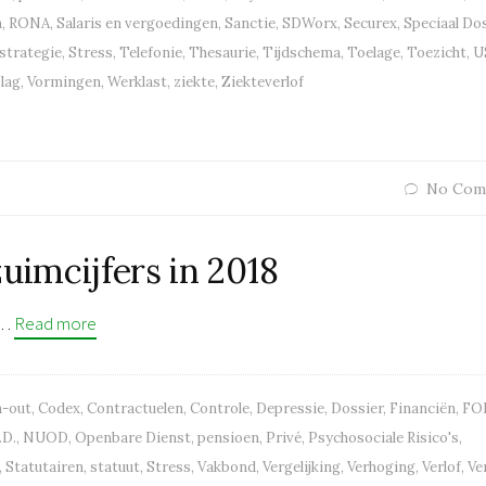
n
,
RONA
,
Salaris en vergoedingen
,
Sanctie
,
SDWorx
,
Securex
,
Speciaal Do
strategie
,
Stress
,
Telefonie
,
Thesaurie
,
Tijdschema
,
Toelage
,
Toezicht
,
U
lag
,
Vormingen
,
Werklast
,
ziekte
,
Ziekteverlof
No Com
uimcijfers in 2018
t…
Read more
n-out
,
Codex
,
Contractuelen
,
Controle
,
Depressie
,
Dossier
,
Financiën
,
FO
.D.
,
NUOD
,
Openbare Dienst
,
pensioen
,
Privé
,
Psychosociale Risico's
,
,
Statutairen
,
statuut
,
Stress
,
Vakbond
,
Vergelijking
,
Verhoging
,
Verlof
,
Ve