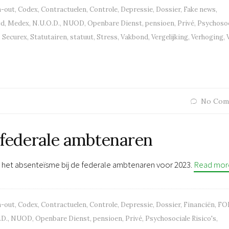
n-out
,
Codex
,
Contractuelen
,
Controle
,
Depressie
,
Dossier
,
Fake news
,
jd
,
Medex
,
N.U.O.D.
,
NUOD
,
Openbare Dienst
,
pensioen
,
Privé
,
Psychosoc
,
Securex
,
Statutairen
,
statuut
,
Stress
,
Vakbond
,
Vergelijking
,
Verhoging
,
No Com
 federale ambtenaren
er het absenteïsme bij de federale ambtenaren voor 2023.
Read mor
n-out
,
Codex
,
Contractuelen
,
Controle
,
Depressie
,
Dossier
,
Financiën
,
FO
.D.
,
NUOD
,
Openbare Dienst
,
pensioen
,
Privé
,
Psychosociale Risico's
,