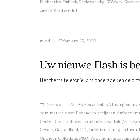
Publicaties
,
Publiek
,
Rechtvaardig
,
SDWorx
,
Securex
ziekte
,
Ziekteverlof
nuod
February 25, 2020
Uw nieuwe Flash is b
Het thema telefonie, ons onderzoek en de ont
Nieuws
AA Fiscaliteit
,
AA Inning en Inv
Administratie van Douane en Accijnzen
,
Ambtenare
Center
,
Contractuelen
,
Controle
,
Deontologie
,
Depr
Gevaar
,
Gezondheid
,
ICT
,
InfoFin+
,
Inning en Invor
Opleider
,
Opleiding
,
P&O
,
Patrimoniumdocumentat