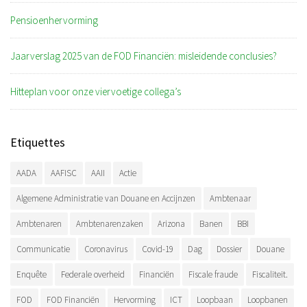
Pensioenhervorming
Jaarverslag 2025 van de FOD Financiën: misleidende conclusies?
Hitteplan voor onze viervoetige collega’s
Etiquettes
AADA
AAFISC
AAII
Actie
Algemene Administratie van Douane en Accijnzen
Ambtenaar
Ambtenaren
Ambtenarenzaken
Arizona
Banen
BBI
Communicatie
Coronavirus
Covid-19
Dag
Dossier
Douane
Enquête
Federale overheid
Financiën
Fiscale fraude
Fiscaliteit.
FOD
FOD Financiën
Hervorming
ICT
Loopbaan
Loopbanen