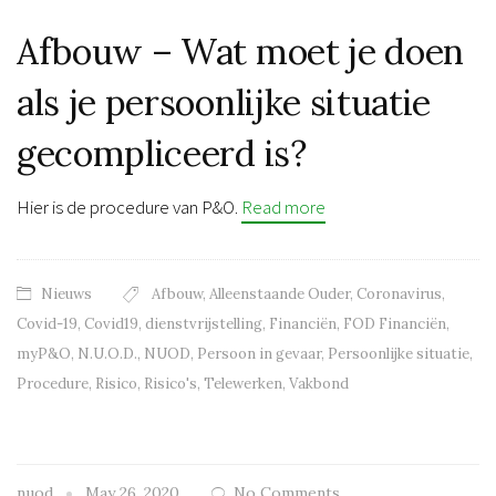
Afbouw – Wat moet je doen
als je persoonlijke situatie
gecompliceerd is?
Hier is de procedure van P&O.
Read more
Nieuws
Afbouw
,
Alleenstaande Ouder
,
Coronavirus
,
Covid-19
,
Covid19
,
dienstvrijstelling
,
Financiën
,
FOD Financiën
,
myP&O
,
N.U.O.D.
,
NUOD
,
Persoon in gevaar
,
Persoonlijke situatie
,
Procedure
,
Risico
,
Risico's
,
Telewerken
,
Vakbond
nuod
May 26, 2020
No Comments