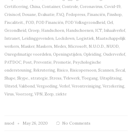
Certificering
,
China
,
Container
,
Controle
,
Coronavirus
,
Covid-19
,
Crisiscel
,
Douane
,
Evaluatie
,
FAQ
,
Fedopress
,
Financiën
,
Finshop
,
Fiscaliteit.
,
FOD
,
FOD Financiën
,
FOD Volksgezondheid
,
Gel
,
Gezondheid
,
Groep
,
Handschoen
,
Handschoenen
,
ICT
,
Inhaalverlof
,
Intranet
,
Leidinggevenden
,
Lockdown
,
Logistiek
,
Maatschappelijk
werkers
,
Masker
,
Maskers
,
Medex
,
Microsoft
,
N.U.O.D.
,
NUOD
,
Onregelmatige voordelen
,
Openingstijden
,
Opleiding
,
Ouderverlof
,
PATDOC
,
Post
,
Preventie
,
Promotie
,
Psychologische
ondersteuning
,
Rekrutering
,
Risico
,
Risicopersoon
,
Scannen
,
Secal
,
Shape
,
Skype.
,
strategie
,
Stress
,
Telewerk
,
Toegang
,
Uitsplitsing
,
Uitstel
,
Vakbond
,
Vergoeding
,
Verlof
,
Verontreiniging
,
Verzekering
,
Virus
,
Voorzorg
,
VPN
,
Zeep
,
ziekte
nuod
May 26, 2020
No Comments