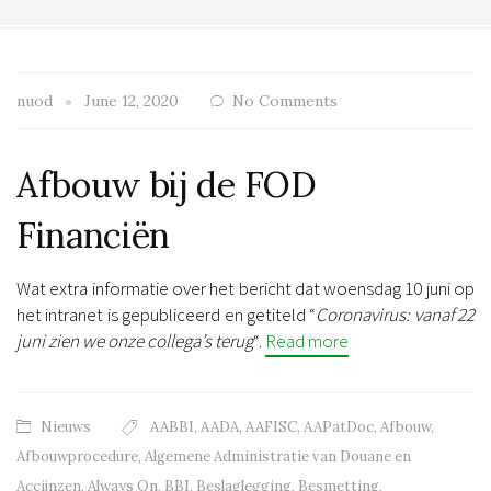
nuod
June 12, 2020
No Comments
Afbouw bij de FOD
Financiën
Wat extra informatie over het bericht dat woensdag 10 juni op
het intranet is gepubliceerd en getiteld “
Coronavirus: vanaf 22
juni zien we onze collega’s terug
“.
Read more
Nieuws
AABBI
,
AADA
,
AAFISC
,
AAPatDoc
,
Afbouw
,
Afbouwprocedure
,
Algemene Administratie van Douane en
Accijnzen
,
Always On
,
BBI
,
Beslaglegging
,
Besmetting
,