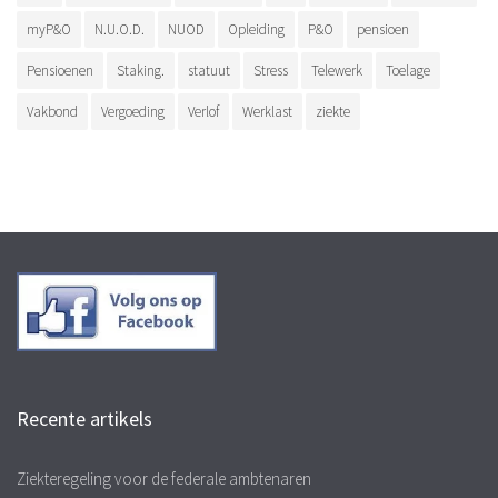
myP&O
N.U.O.D.
NUOD
Opleiding
P&O
pensioen
Pensioenen
Staking.
statuut
Stress
Telewerk
Toelage
Vakbond
Vergoeding
Verlof
Werklast
ziekte
Recente artikels
Ziekteregeling voor de federale ambtenaren