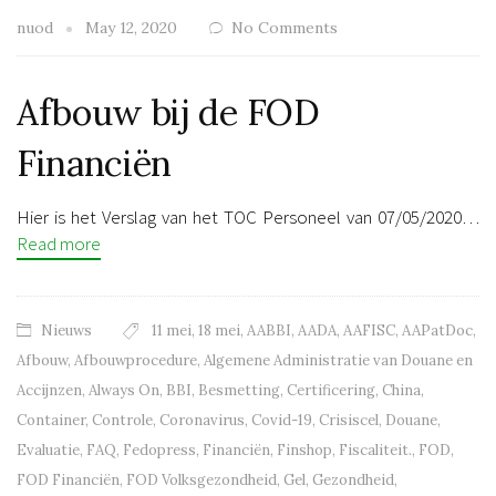
nuod
May 12, 2020
No Comments
Afbouw bij de FOD
Financiën
Hier is het Verslag van het TOC Personeel van 07/05/2020…
Read more
Nieuws
11 mei
,
18 mei
,
AABBI
,
AADA
,
AAFISC
,
AAPatDoc
,
Afbouw
,
Afbouwprocedure
,
Algemene Administratie van Douane en
Accijnzen
,
Always On
,
BBI
,
Besmetting
,
Certificering
,
China
,
Container
,
Controle
,
Coronavirus
,
Covid-19
,
Crisiscel
,
Douane
,
Evaluatie
,
FAQ
,
Fedopress
,
Financiën
,
Finshop
,
Fiscaliteit.
,
FOD
,
FOD Financiën
,
FOD Volksgezondheid
,
Gel
,
Gezondheid
,