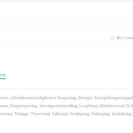
No Com
ore
etten
,
Arbeidsomstandigheden
,
Besparing
,
Energie
,
Energiebesparingsp
bouw
,
Hergroepering
,
Incompetitiestelling
,
Loopbaan
,
Ministerraad
,
N.U
ratuur
,
Toelage
,
Tweevoud
,
Vakbond
,
Verdieping
,
Verhoging
,
Verlichting
,