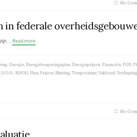
No Com
n in federale overheidsgebouw
lzijn…
Read more
ring
,
Energie
,
Energiebesparingsplan
,
Energieprijzen
,
Financiën
,
FOD
,
F
.U.O.D.
,
NUOD
,
Plan
,
Prijzen
,
Sluiting
,
Temperatuur
,
Vakbond
,
Verdiepin
No Com
aluatie