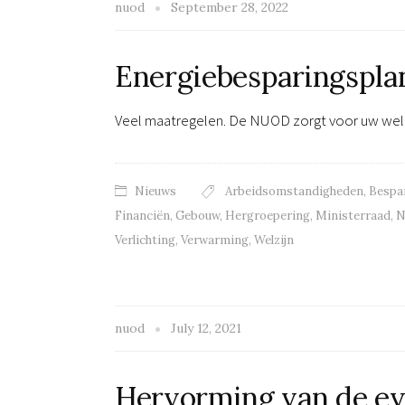
nuod
September 28, 2022
Energiebesparingspla
Veel maatregelen. De NUOD zorgt voor uw we
Nieuws
Arbeidsomstandigheden
,
Bespa
Financiën
,
Gebouw
,
Hergroepering
,
Ministerraad
,
N
Verlichting
,
Verwarming
,
Welzijn
nuod
July 12, 2021
Hervorming van de ev