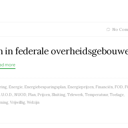
No Com
n in federale overheidsgebouw
ad more
ring
,
Energie
,
Energiebesparingsplan
,
Energieprijzen
,
Financiën
,
FOD
,
F
.U.O.D.
,
NUOD
,
Plan
,
Prijzen
,
Sluiting
,
Telewerk
,
Temperatuur
,
Toelage
,
ming
,
Vrijwillig
,
Welzijn