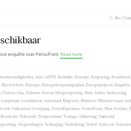
No Com
eschikbaar
onze enquête over PersoPoint.
Read more
dsomstandigheden
,
Auto
,
AUTP
,
Bedankt
,
Benzine
,
Besparing
,
Brandstof
,
,
Electriciteit
,
Energie
,
Energiebesparingsplan
,
Energieprijzen
,
Enquête
,
n
,
Fouten
,
Gas
,
Gebouw
,
Haven
,
Hergroepering
,
Huis
,
Index
,
Indexering
,
,
Loopbaan
,
Luchthaven
,
materiaal
,
Migratie
,
Minister
,
Ministerraad
,
my
rzoek
,
Onkosten
,
Overgang
,
PersoExpenses
,
PersoPoint
,
Plan
,
Premie
,
P
,
Stookolie
,
Telewerk
,
Temperatuur
,
Toelage
,
Uitkering
,
Vakbond
,
rgoeding
,
Vergoedingen
,
Verhoging
,
Verlichting
,
Verlof
,
Verloven
,
Verwar