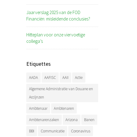
Jaarverslag 2025 van de FOD
Financiën: misleidende conclusies?
Hitteplan voor onze viervoetige
collega’s
Etiquettes
AADA
AAFISC
AAII
Actie
Algemene Administratie van Douane en
Accijnzen
Ambtenaar
Ambtenaren
Ambtenarenzaken
Arizona
Banen
BBI
Communicatie
Coronavirus