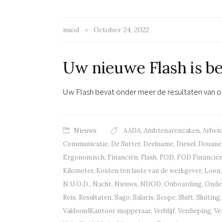
nuod
October 24, 2022
Uw nieuwe Flash is b
Uw Flash bevat onder meer de resultaten van 
Nieuws
AADA
,
Ambtenarenzaken
,
Arbei
Communicatie
,
De Sutter
,
Deelname
,
Diesel
,
Douane
Ergonomisch
,
Financiën
,
Flash
,
FOD
,
FOD Financië
Kilometer
,
Kosten ten laste van de werkgever
,
Loon
N.U.O.D.
,
Nacht
,
Nieuws
,
NUOD
,
Onboarding
,
Onde
Reis
,
Resultaten
,
Sago
,
Salaris
,
Scope
,
Shift
,
Sluiting
VakbondKantoor mopperaar
,
Verblijf
,
Verdieping
,
Ve