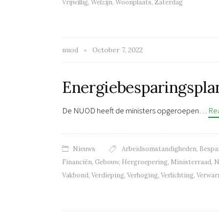
Vrijwillig
,
Welzijn
,
Woonplaats
,
Zaterdag
nuod
October 7, 2022
Energiebesparingspla
De NUOD heeft de ministers opgeroepen…
Re
Nieuws
Arbeidsomstandigheden
,
Bespa
Financiën
,
Gebouw
,
Hergroepering
,
Ministerraad
,
N
Vakbond
,
Verdieping
,
Verhoging
,
Verlichting
,
Verwar