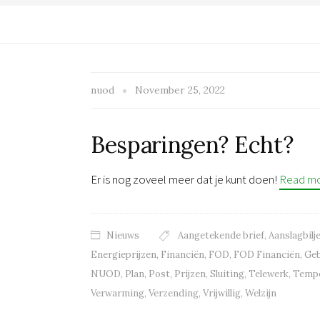
nuod
November 25, 2022
Besparingen? Echt?
Er is nog zoveel meer dat je kunt doen!
Read m
Nieuws
Aangetekende brief
,
Aanslagbilj
Energieprijzen
,
Financiën
,
FOD
,
FOD Financiën
,
Ge
NUOD
,
Plan
,
Post
,
Prijzen
,
Sluiting
,
Telewerk
,
Tempe
Verwarming
,
Verzending
,
Vrijwillig
,
Welzijn