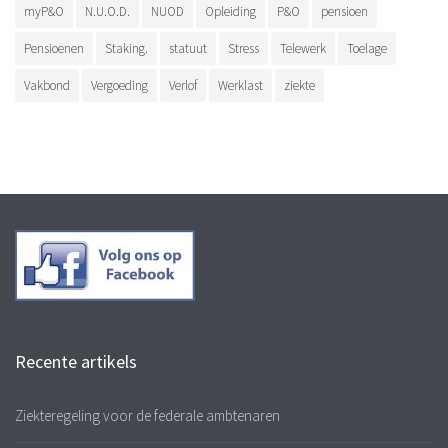
myP&O
N.U.O.D.
NUOD
Opleiding
P&O
pensioen
Pensioenen
Staking.
statuut
Stress
Telewerk
Toelage
Vakbond
Vergoeding
Verlof
Werklast
ziekte
Recente artikels
Ziekteregeling voor de federale ambtenaren