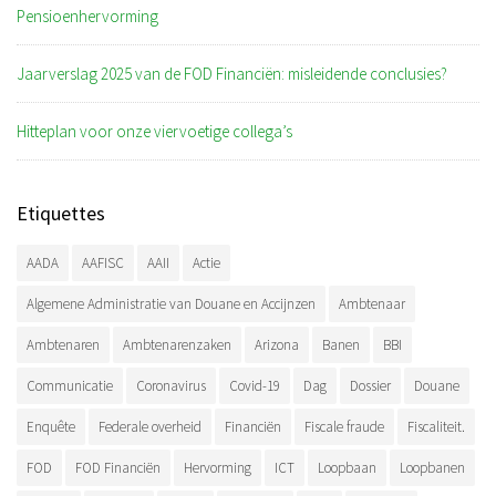
Pensioenhervorming
Jaarverslag 2025 van de FOD Financiën: misleidende conclusies?
Hitteplan voor onze viervoetige collega’s
Etiquettes
AADA
AAFISC
AAII
Actie
Algemene Administratie van Douane en Accijnzen
Ambtenaar
Ambtenaren
Ambtenarenzaken
Arizona
Banen
BBI
Communicatie
Coronavirus
Covid-19
Dag
Dossier
Douane
Enquête
Federale overheid
Financiën
Fiscale fraude
Fiscaliteit.
FOD
FOD Financiën
Hervorming
ICT
Loopbaan
Loopbanen