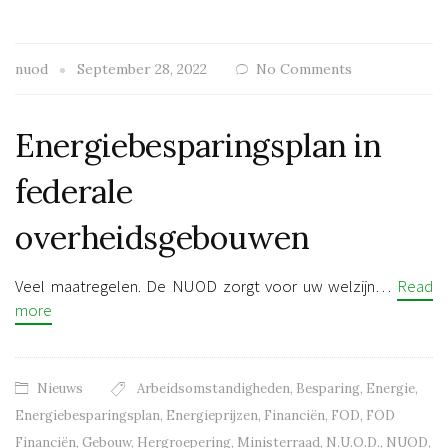
nuod
September 28, 2022
No Comments
Energiebesparingsplan in
federale
overheidsgebouwen
Veel maatregelen. De NUOD zorgt voor uw welzijn…
Read
more
Nieuws
Arbeidsomstandigheden
,
Besparing
,
Energie
,
Energiebesparingsplan
,
Energieprijzen
,
Financiën
,
FOD
,
FOD
Financiën
,
Gebouw
,
Hergroepering
,
Ministerraad
,
N.U.O.D.
,
NUOD
,