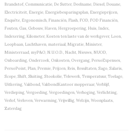
Brandstof
,
Communicatie
,
De Sutter
,
Deelname
,
Diesel
,
Douane
,
Electriciteit
,
Energie
,
Energiebesparingsplan
,
Energieprijzen
,
Enquête
,
Ergonomisch
,
Financiën
,
Flash
,
FOD
,
FOD Financiën
,
Fouten
,
Gas
,
Gebouw
,
Haven
,
Hergroepering
,
Huis
,
Index
,
Indexering
,
Kilometer
,
Kosten ten laste van de werkgever
,
Loon
,
Loopbaan
,
Luchthaven
,
materiaal
,
Migratie
,
Minister
,
Ministerraad
,
myP&O
,
N.U.O.D.
,
Nacht
,
Nieuws
,
NUOD
,
Onboarding
,
Onderzoek
,
Onkosten
,
Overgang
,
PersoExpenses
,
PersoPoint
,
Plan
,
Premie
,
Prijzen
,
Reis
,
Resultaten
,
Sago
,
Salaris
,
Scope
,
Shift
,
Sluiting
,
Stookolie
,
Telewerk
,
Temperatuur
,
Toelage
,
Uitkering
,
Vakbond
,
VakbondKantoor mopperaar
,
Verblijf
,
Verdieping
,
Vergoeding
,
Vergoedingen
,
Verhoging
,
Verlichting
,
Verlof
,
Verloven
,
Verwarming
,
Vrijwillig
,
Welzijn
,
Woonplaats
,
Zaterdag