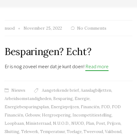
nuod
November 25, 2022
No Comments
Besparingen? Echt?
Er is nog zoveel meer dat je kunt doen!
Read more
Nieuws
Aangetekende brief
,
Aanslagbiljetten
,
Arbeidsomstandigheden
,
Besparing
,
Energie
,
Energiebesparingsplan
,
Energieprijzen
,
Financiën
,
FOD
,
FOD
Financiën
,
Gebouw
,
Hergroepering
,
Incompetitiestelling
,
Loopbaan
,
Ministerraad
,
N.U.O.D.
,
NUOD
,
Plan
,
Post
,
Prijzen
,
Sluiting
,
Telewerk
,
Temperatuur
,
Toelage
,
Tweevoud
,
Vakbond
,