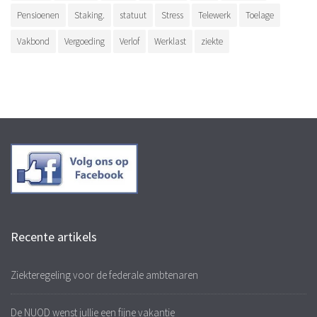
Pensioenen
Staking.
statuut
Stress
Telewerk
Toelage
Vakbond
Vergoeding
Verlof
Werklast
ziekte
Recente artikels
Ziekteregeling voor de federale ambtenaren
De NUOD wenst jullie een fijne vakantie