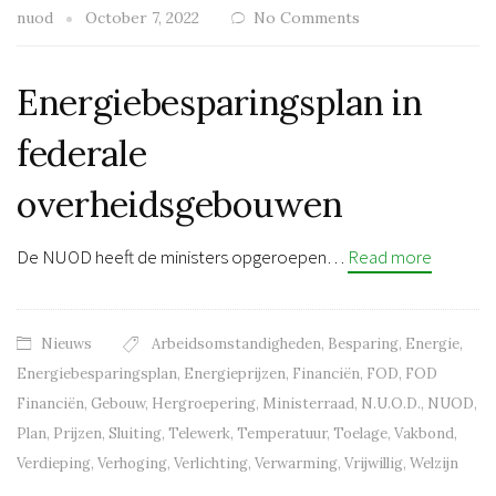
nuod
October 7, 2022
No Comments
Energiebesparingsplan in
federale
overheidsgebouwen
De NUOD heeft de ministers opgeroepen…
Read more
Nieuws
Arbeidsomstandigheden
,
Besparing
,
Energie
,
Energiebesparingsplan
,
Energieprijzen
,
Financiën
,
FOD
,
FOD
Financiën
,
Gebouw
,
Hergroepering
,
Ministerraad
,
N.U.O.D.
,
NUOD
,
Plan
,
Prijzen
,
Sluiting
,
Telewerk
,
Temperatuur
,
Toelage
,
Vakbond
,
Verdieping
,
Verhoging
,
Verlichting
,
Verwarming
,
Vrijwillig
,
Welzijn