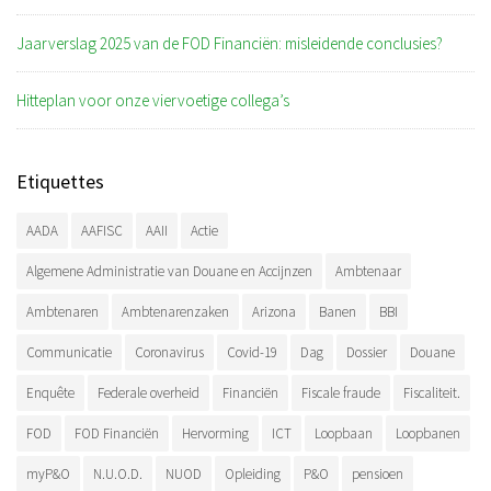
Jaarverslag 2025 van de FOD Financiën: misleidende conclusies?
Hitteplan voor onze viervoetige collega’s
Etiquettes
AADA
AAFISC
AAII
Actie
Algemene Administratie van Douane en Accijnzen
Ambtenaar
Ambtenaren
Ambtenarenzaken
Arizona
Banen
BBI
Communicatie
Coronavirus
Covid-19
Dag
Dossier
Douane
Enquête
Federale overheid
Financiën
Fiscale fraude
Fiscaliteit.
FOD
FOD Financiën
Hervorming
ICT
Loopbaan
Loopbanen
myP&O
N.U.O.D.
NUOD
Opleiding
P&O
pensioen