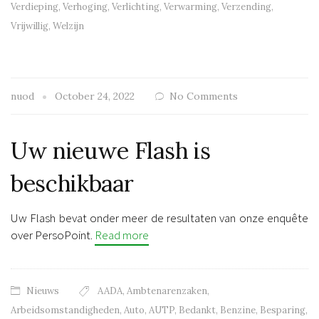
Verdieping
,
Verhoging
,
Verlichting
,
Verwarming
,
Verzending
,
Vrijwillig
,
Welzijn
nuod
October 24, 2022
No Comments
Uw nieuwe Flash is
beschikbaar
Uw Flash bevat onder meer de resultaten van onze enquête
over PersoPoint.
Read more
Nieuws
AADA
,
Ambtenarenzaken
,
Arbeidsomstandigheden
,
Auto
,
AUTP
,
Bedankt
,
Benzine
,
Besparing
,