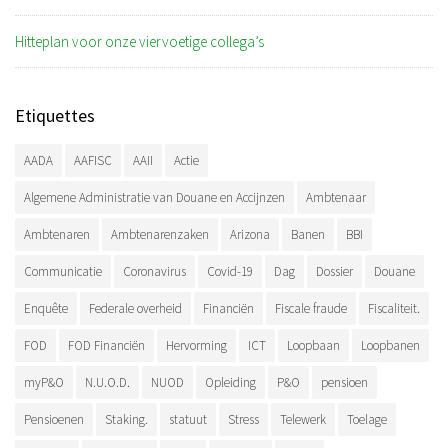
Hitteplan voor onze viervoetige collega’s
Etiquettes
AADA
AAFISC
AAII
Actie
Algemene Administratie van Douane en Accijnzen
Ambtenaar
Ambtenaren
Ambtenarenzaken
Arizona
Banen
BBI
Communicatie
Coronavirus
Covid-19
Dag
Dossier
Douane
Enquête
Federale overheid
Financiën
Fiscale fraude
Fiscaliteit.
FOD
FOD Financiën
Hervorming
ICT
Loopbaan
Loopbanen
myP&O
N.U.O.D.
NUOD
Opleiding
P&O
pensioen
Pensioenen
Staking.
statuut
Stress
Telewerk
Toelage