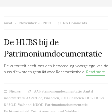
nuod
November 26, 2019
No Comments
De HUBS bij de
Patrimoniumdocumentatie
De autoriteit heeft ons een beoordeling voorgelegd van de
hubs die worden gebruikt voor Rechtszekerheid.
Read more
Nieuws
AA Patrimoniumdocumentatie
,
Aantal
medewerkers
,
AAPatDoc
,
Financiën
,
FOD Financiën
,
HUB
,
HUBS
,
N.U.O.D. Vakbond
,
NUOD
,
Patrimoniumdocumentatie
,
Rechtszekerheid
,
Tekort aan personeel
,
Werklast