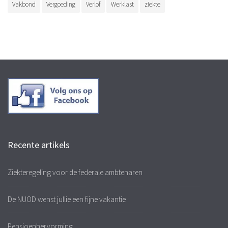
Vakbond
Vergoeding
Verlof
Werklast
ziekte
Recente artikels
Ziekteregeling voor de federale ambtenaren
De NUOD wenst jullie een fijne vakantie
Pensioenhervorming