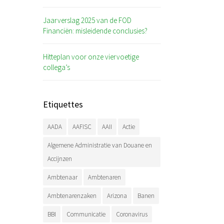
Jaarverslag 2025 van de FOD
Financiën: misleidende conclusies?
Hitteplan voor onze viervoetige
collega’s
Etiquettes
AADA
AAFISC
AAII
Actie
Algemene Administratie van Douane en
Accijnzen
Ambtenaar
Ambtenaren
Ambtenarenzaken
Arizona
Banen
BBI
Communicatie
Coronavirus