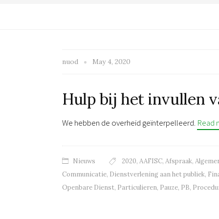
nuod
May 4, 2020
Hulp bij het invullen 
We hebben de overheid geïnterpelleerd.
Read 
Nieuws
2020
,
AAFISC
,
Afspraak
,
Algemen
Communicatie
,
Dienstverlening aan het publiek
,
Fin
Openbare Dienst
,
Particulieren
,
Pauze
,
PB
,
Procedu