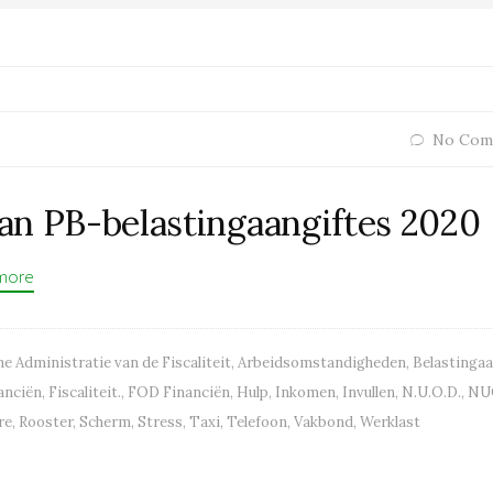
No Com
van PB-belastingaangiftes 2020
more
e Administratie van de Fiscaliteit
,
Arbeidsomstandigheden
,
Belastingaa
anciën
,
Fiscaliteit.
,
FOD Financiën
,
Hulp
,
Inkomen
,
Invullen
,
N.U.O.D.
,
NU
re
,
Rooster
,
Scherm
,
Stress
,
Taxi
,
Telefoon
,
Vakbond
,
Werklast