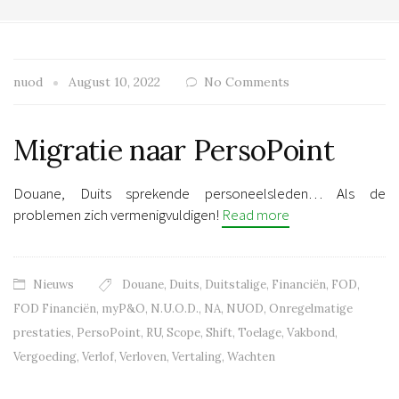
nuod
August 10, 2022
No Comments
Migratie naar PersoPoint
Douane, Duits sprekende personeelsleden… Als de
problemen zich vermenigvuldigen!
Read more
Nieuws
Douane
,
Duits
,
Duitstalige
,
Financiën
,
FOD
,
FOD Financiën
,
myP&O
,
N.U.O.D.
,
NA
,
NUOD
,
Onregelmatige
prestaties
,
PersoPoint
,
RU
,
Scope
,
Shift
,
Toelage
,
Vakbond
,
Vergoeding
,
Verlof
,
Verloven
,
Vertaling
,
Wachten