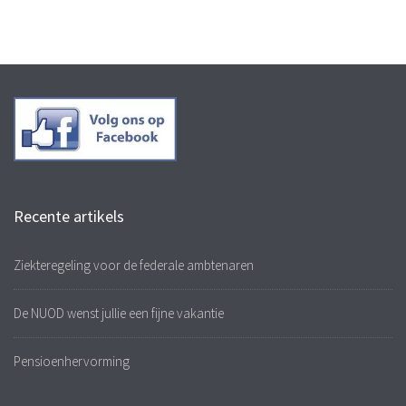
Recente artikels
Ziekteregeling voor de federale ambtenaren
De NUOD wenst jullie een fijne vakantie
Pensioenhervorming