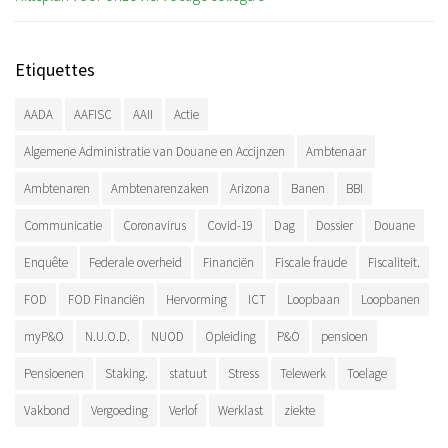
Etiquettes
AADA
AAFISC
AAII
Actie
Algemene Administratie van Douane en Accijnzen
Ambtenaar
Ambtenaren
Ambtenarenzaken
Arizona
Banen
BBI
Communicatie
Coronavirus
Covid-19
Dag
Dossier
Douane
Enquête
Federale overheid
Financiën
Fiscale fraude
Fiscaliteit.
FOD
FOD Financiën
Hervorming
ICT
Loopbaan
Loopbanen
myP&O
N.U.O.D.
NUOD
Opleiding
P&O
pensioen
Pensioenen
Staking.
statuut
Stress
Telewerk
Toelage
Vakbond
Vergoeding
Verlof
Werklast
ziekte