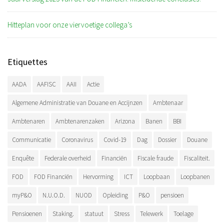
Hitteplan voor onze viervoetige collega’s
Etiquettes
AADA
AAFISC
AAII
Actie
Algemene Administratie van Douane en Accijnzen
Ambtenaar
Ambtenaren
Ambtenarenzaken
Arizona
Banen
BBI
Communicatie
Coronavirus
Covid-19
Dag
Dossier
Douane
Enquête
Federale overheid
Financiën
Fiscale fraude
Fiscaliteit.
FOD
FOD Financiën
Hervorming
ICT
Loopbaan
Loopbanen
myP&O
N.U.O.D.
NUOD
Opleiding
P&O
pensioen
Pensioenen
Staking.
statuut
Stress
Telewerk
Toelage