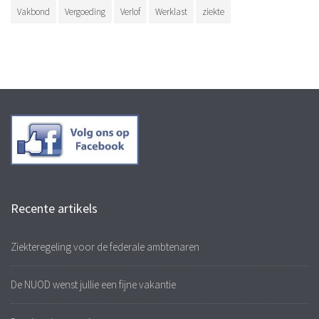
Vakbond
Vergoeding
Verlof
Werklast
ziekte
Recente artikels
Ziekteregeling voor de federale ambtenaren
De NUOD wenst jullie een fijne vakantie