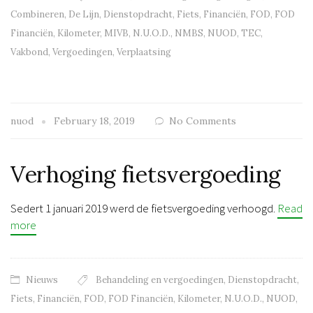
Combineren
,
De Lijn
,
Dienstopdracht
,
Fiets
,
Financiën
,
FOD
,
FOD
Financiën
,
Kilometer
,
MIVB
,
N.U.O.D.
,
NMBS
,
NUOD
,
TEC
,
Vakbond
,
Vergoedingen
,
Verplaatsing
nuod
February 18, 2019
No Comments
Verhoging fietsvergoeding
Sedert 1 januari 2019 werd de fietsvergoeding verhoogd.
Read
more
Nieuws
Behandeling en vergoedingen
,
Dienstopdracht
,
Fiets
,
Financiën
,
FOD
,
FOD Financiën
,
Kilometer
,
N.U.O.D.
,
NUOD
,