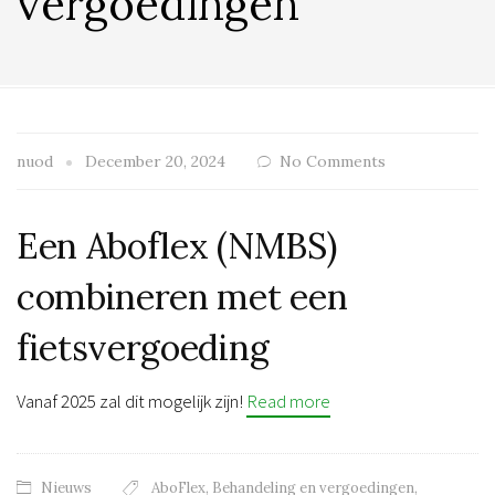
vergoedingen
nuod
December 20, 2024
No Comments
Een Aboflex (NMBS)
combineren met een
fietsvergoeding
Vanaf 2025 zal dit mogelijk zijn!
Read more
Nieuws
AboFlex
,
Behandeling en vergoedingen
,