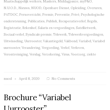
Maatschappelijk werkers
,
Maskers
,
Middagpauze
,
myP&O
,
N.U.O.D.
,
Nieuws
,
NUOD
,
Openbare Dienst
,
Opleiding
,
Overuren
,
PATDOC
,
Persoverzicht
,
Premie
,
Preventie
,
Privé
,
Psychologische
ondersteuning
,
Publicaties
,
Publiek
,
Recuperatieverlof
,
Regels
,
Registratie
,
Rekenhof
,
Salaris en vergoedingen
,
Satellietwerk
,
Sociaal verlof
,
Syndicale premie
,
Telewerk
,
Telewerkvergoedingen
,
Uitwisseling
,
Uurrooster
,
Vakantiegeld
,
Vakbond
,
Variabel
,
Variabel
uurrooster
,
Verandering
,
Vergoeding
,
Verlof
,
Verloven
,
Verontreiniging
,
Verslag
,
Verzekering
,
Virus
,
Voorzorg
,
ziekte
nuod
April 8, 2020
No Comments
Brochure “Variabel
Uurrooster”