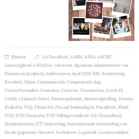
Nieuws
AA Fiscaliteit
,
AABBI
,
AADA
,
AAFISC
,
Aanwezigheid
,
AAPatDoc
,
Adviezen
,
Algemene Administratie van
Douane en Accijnzen
,
Ambtenaren
,
April 2020
,
BBI
,
Besmetting
,
Brochure
,
China
,
Communicatie
,
Compensatie dag
,
Contactformulier
,
Container
,
Controle
,
Coronavirus
,
Covid-19
,
Crédit
,
Crisiscel
,
Debet
,
Dienstopdracht
,
dienstvrijstelling
,
Douane
,
Evaluatie
,
FAQ
,
Financiën
,
Fiscaal deskundigen
,
Fiscaliteit.
,
Flash
,
FOD
,
FOD Financiën
,
FOD Volksgezondheid
,
Gel
,
Gezondheid
,
Handschoenen
,
ICT
,
Indexering
,
Internationale uitwisseling van
fiscale gegevens
,
Intranet
,
Lockdown
,
Logistiek
,
Loonvoordelen
,