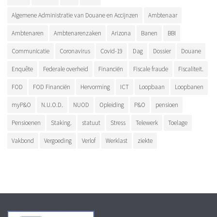
Algemene Administratie van Douane en Accijnzen
Ambtenaar
Ambtenaren
Ambtenarenzaken
Arizona
Banen
BBI
Communicatie
Coronavirus
Covid-19
Dag
Dossier
Douane
Enquête
Federale overheid
Financiën
Fiscale fraude
Fiscaliteit.
FOD
FOD Financiën
Hervorming
ICT
Loopbaan
Loopbanen
myP&O
N.U.O.D.
NUOD
Opleiding
P&O
pensioen
Pensioenen
Staking.
statuut
Stress
Telewerk
Toelage
Vakbond
Vergoeding
Verlof
Werklast
ziekte