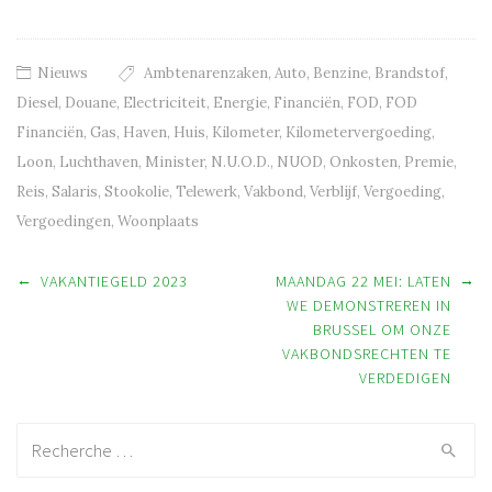
Nieuws
Ambtenarenzaken
,
Auto
,
Benzine
,
Brandstof
,
Diesel
,
Douane
,
Electriciteit
,
Energie
,
Financiën
,
FOD
,
FOD
Financiën
,
Gas
,
Haven
,
Huis
,
Kilometer
,
Kilometervergoeding
,
Loon
,
Luchthaven
,
Minister
,
N.U.O.D.
,
NUOD
,
Onkosten
,
Premie
,
Reis
,
Salaris
,
Stookolie
,
Telewerk
,
Vakbond
,
Verblijf
,
Vergoeding
,
Vergoedingen
,
Woonplaats
Post navigation
←
→
VAKANTIEGELD 2023
MAANDAG 22 MEI: LATEN
WE DEMONSTREREN IN
BRUSSEL OM ONZE
VAKBONDSRECHTEN TE
VERDEDIGEN
Recherche: