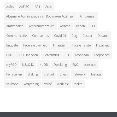
AADA
AAFISC
AAII
Actie
Algemene Administratie van Douane en Accijnzen
Ambtenaar
Ambtenaren
Ambtenarenzaken
Arizona
Banen
BBI
Communicatie
Coronavirus
Covid-19
Dag
Dossier
Douane
Enquête
Federale overheid
Financiën
Fiscale fraude
Fiscaliteit.
FOD
FOD Financiën
Hervorming
ICT
Loopbaan
Loopbanen
myP&O
N.U.O.D.
NUOD
Opleiding
P&O
pensioen
Pensioenen
Staking.
statuut
Stress
Telewerk
Toelage
Vakbond
Vergoeding
Verlof
Werklast
ziekte