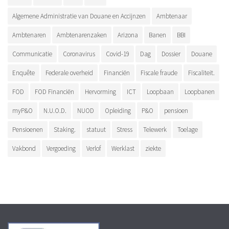
Algemene Administratie van Douane en Accijnzen
Ambtenaar
Ambtenaren
Ambtenarenzaken
Arizona
Banen
BBI
Communicatie
Coronavirus
Covid-19
Dag
Dossier
Douane
Enquête
Federale overheid
Financiën
Fiscale fraude
Fiscaliteit.
FOD
FOD Financiën
Hervorming
ICT
Loopbaan
Loopbanen
myP&O
N.U.O.D.
NUOD
Opleiding
P&O
pensioen
Pensioenen
Staking.
statuut
Stress
Telewerk
Toelage
Vakbond
Vergoeding
Verlof
Werklast
ziekte