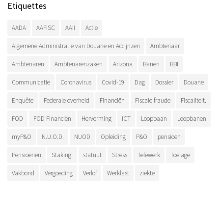
Etiquettes
AADA
AAFISC
AAII
Actie
Algemene Administratie van Douane en Accijnzen
Ambtenaar
Ambtenaren
Ambtenarenzaken
Arizona
Banen
BBI
Communicatie
Coronavirus
Covid-19
Dag
Dossier
Douane
Enquête
Federale overheid
Financiën
Fiscale fraude
Fiscaliteit.
FOD
FOD Financiën
Hervorming
ICT
Loopbaan
Loopbanen
myP&O
N.U.O.D.
NUOD
Opleiding
P&O
pensioen
Pensioenen
Staking.
statuut
Stress
Telewerk
Toelage
Vakbond
Vergoeding
Verlof
Werklast
ziekte