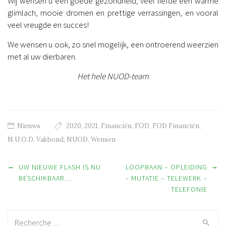
Wij wensen u een goede gezondheid, veel liefde een warme
glimlach, mooie dromen en prettige verrassingen, en vooral
veel vreugde en succes!
We wensen u ook, zo snel mogelijk, een ontroerend weerzien
met al uw dierbaren.
Het hele NUOD-team
Nieuws
2020
,
2021
,
Financiën
,
FOD
,
FOD Financiën
,
N.U.O.D. Vakbond
,
NUOD
,
Wensen
Post navigation
←
→
UW NIEUWE FLASH IS NU
LOOPBAAN – OPLEIDING
BESCHIKBAAR…
– MUTATIE – TELEWERK –
TELEFONIE
Recherche: